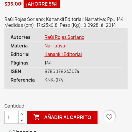
$95.00
¡AHORRE 5%!
Raúl Rojas Soriano; Kanankil Editorial; Narrativa; Pp.: 144;
Medidas (cm): 17x23x0.8; Peso (Kg): 0.2928; â: 2014
Autor/es
Raúl Rojas Soriano
Materia
Narrativa
Editorial
Kanankil Editorial
Páginas
144
ISBN
9786079243074
Referencia
KNK-074
Cantidad

favorite_border
AÑADIR AL CARRITO