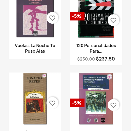
-5%
favorite_border
favorite_border
Vista rápida
Vista rápida


Vuelas, La Noche Te
120 Personalidades
Puso Alas
Para...
$237.50
$250.00
favorite_border
-5%
favorite_border
Vista rápida
Vista rápida