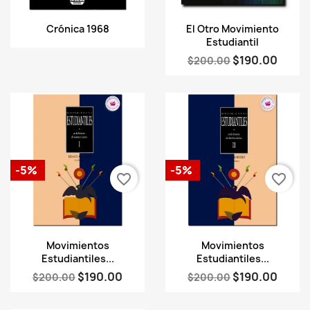
Vista rápida
Vista rápida


Crónica 1968
El Otro Movimiento
Estudiantil
$190.00
$200.00
-5%
-5%
favorite_border
favorite_border
Vista rápida
Vista rápida


Movimientos
Movimientos
Estudiantiles...
Estudiantiles...
$190.00
$190.00
$200.00
$200.00