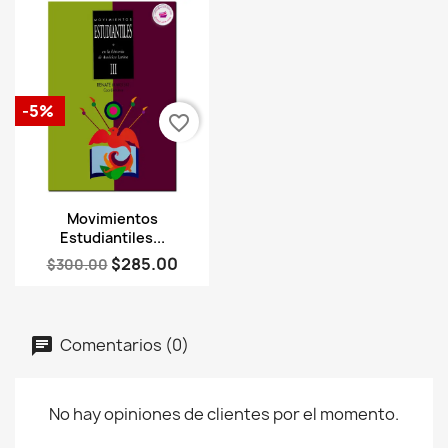
-5%
favorite_border
Vista rápida

Movimientos
Estudiantiles...
$285.00
$300.00
Comentarios (0)
No hay opiniones de clientes por el momento.