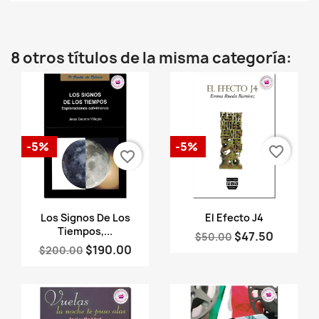
8 otros títulos de la misma categoría:
-5%
-5%
favorite_border
favorite_border
Vista rápida
Vista rápida


Los Signos De Los
El Efecto J4
Tiempos,...
$47.50
$50.00
$190.00
$200.00