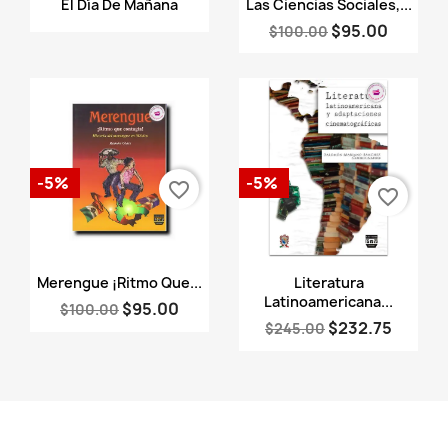


El Día De Mañana
Las Ciencias Sociales,...
$95.00
$100.00
-5%
-5%
favorite_border
favorite_border
Vista rápida
Vista rápida


Merengue ¡Ritmo Que...
Literatura
Latinoamericana...
$95.00
$100.00
$232.75
$245.00