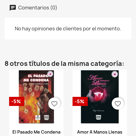
Comentarios (0)
No hay opiniones de clientes por el momento.
8 otros títulos de la misma categoría:
-5%
-5%
favorite_border
favorite_border
Vista rápida
Vista rápida


El Pasado Me Condena
Amor A Manos Llenas