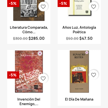
-5%
-5%
favorite_border
favorite_border
Vista rápida
Vista rápida


Literatura Comparada,
Años Luz, Antología
Cómo...
Poética
$285.00
$47.50
$300.00
$50.00
favorite_border
-5%
favorite_border
Vista rápida
Vista rápida


Invención Del
El Día De Mañana
Enemigo,...