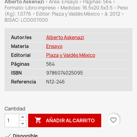
Alberto Askenazi
> Área: Ensayo > Páginas: 564 >
Formato: Libro impreso > Medidas: 16.5x20.5x3.5 > Peso
(Kg): 1.0776 > Editor: Plaza y Valdés México > â: 2012 >
BISAC: LCO007000
Autor/es
Alberto Askenazi
Materia
Ensayo
Editorial
Plaza y Valdés México
Páginas
564
ISBN
9786074025095
Referencia
N12-246
Cantidad

favorite_border
AÑADIR AL CARRITO

Disponible