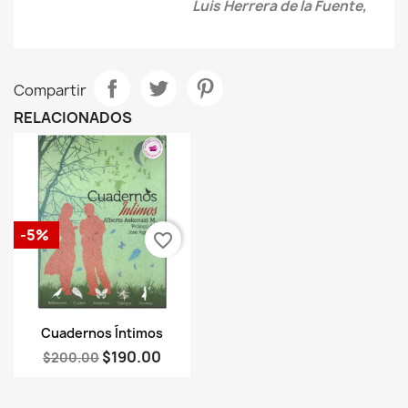
Luis Herrera de la Fuente,
Compartir
RELACIONADOS
-5%
favorite_border
Vista rápida

Cuadernos Íntimos
$190.00
$200.00