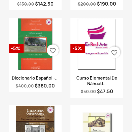
$142.50
$190.00
$150.00
$200.00
-5%
-5%
favorite_border
favorite_border
Vista rápida
Vista rápida


Diccionario Español -...
Curso Elemental De
Náhuatl...
$380.00
$400.00
$47.50
$50.00