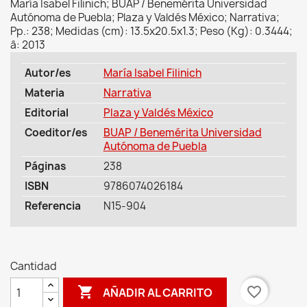
María Isabel Filinich; BUAP / Benemérita Universidad
Autónoma de Puebla; Plaza y Valdés México; Narrativa;
Pp.: 238; Medidas (cm): 13.5x20.5x1.3; Peso (Kg): 0.3444;
â: 2013
Autor/es
María Isabel Filinich
Materia
Narrativa
Editorial
Plaza y Valdés México
Coeditor/es
BUAP / Benemérita Universidad
Autónoma de Puebla
Páginas
238
ISBN
9786074026184
Referencia
N15-904
Cantidad

favorite_border
AÑADIR AL CARRITO