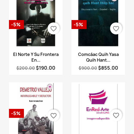
-5%
-5%
favorite_border
favorite_border
Vista rápida
Vista rápida


El Norte Y Su Frontera
Comcáac Quih Yasa
En...
Quih Hant...
$190.00
$855.00
$200.00
$900.00
-5%
favorite_border
favorite_border