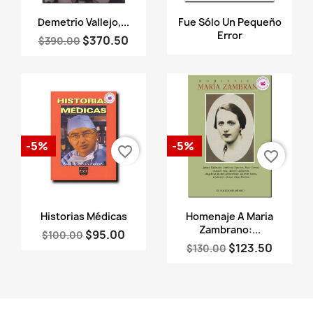
Vista rápida
Vista rápida


Demetrio Vallejo,...
Fue Sólo Un Pequeño
Error
$370.50
$390.00
-5%
-5%
favorite_border
favorite_border
Vista rápida
Vista rápida


Historias Médicas
Homenaje A Maria
Zambrano:...
$95.00
$100.00
$123.50
$130.00