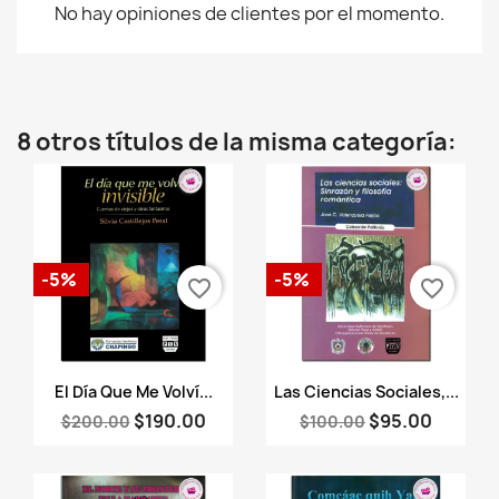
No hay opiniones de clientes por el momento.
8 otros títulos de la misma categoría:
-5%
-5%
favorite_border
favorite_border
Vista rápida
Vista rápida


El Día Que Me Volví...
Las Ciencias Sociales,...
$190.00
$95.00
$200.00
$100.00