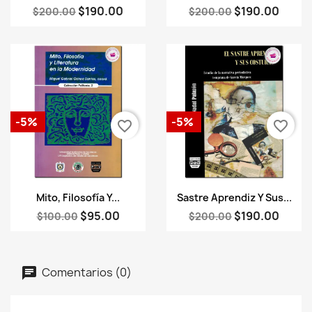
$190.00
$190.00
$200.00
$200.00
-5%
-5%
favorite_border
favorite_border
Vista rápida
Vista rápida


Mito, Filosofía Y...
Sastre Aprendiz Y Sus...
$95.00
$190.00
$100.00
$200.00
Comentarios (0)