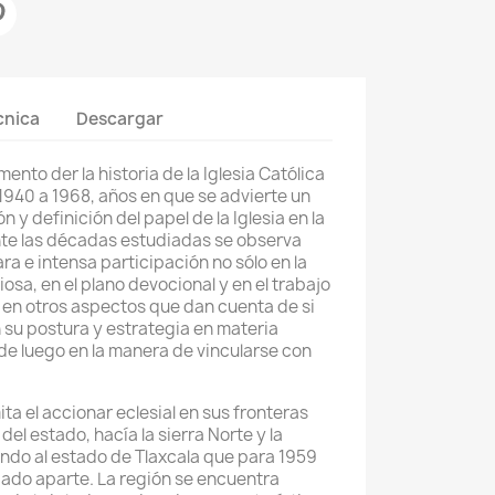
cnica
Descargar
mento der la historia de la Iglesia Católica
 1940 a 1968, años en que se advierte un
y definición del papel de la Iglesia en la
te las décadas estudiadas se observa
a e intensa participación no sólo en la
osa, en el plano devocional y en el trabajo
n en otros aspectos que dan cuenta de si
n su postura y estrategia en materia
sde luego en la manera de vincularse con
ita el accionar eclesial en sus fronteras
del estado, hacía la sierra Norte y la
ndo al estado de Tlaxcala que para 1959
pado aparte. La región se encuentra