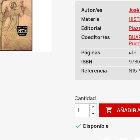
Autor/es
José
Materia
HIST
Editorial
Plaz
Coeditor/es
BUAP
Pueb
Páginas
416
ISBN
978
Referencia
N15-
Cantidad

AÑADIR 

Disponible