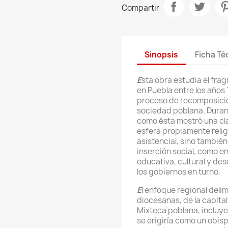
Compartir
Sinopsis
Ficha Té
E
sta obra estudia el frag
en Puebla entre los años
proceso de recomposición 
sociedad poblana. Duran
como ésta mostró una clar
esfera propiamente religi
asistencial, sino tambié
inserción social, como e
educativa, cultural y de
los gobiernos en turno.
E
l enfoque regional delim
diocesanas, de la capital 
Mixteca poblana, incluye
se erigiría como un obis