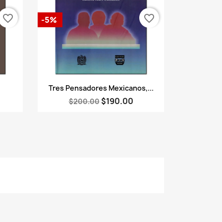
favorite_border
favorite_border
-5%
Vista rápida

Tres Pensadores Mexicanos,...
$190.00
$200.00