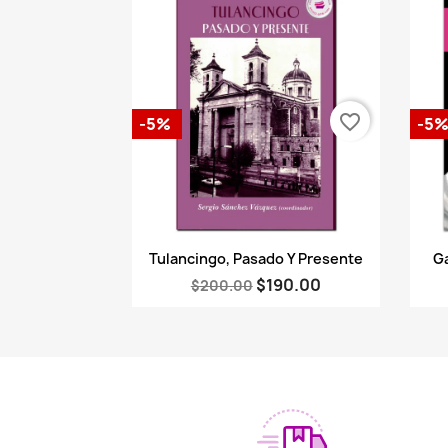
favorite_border
-5%
-5
Vista rápida

Tulancingo, Pasado Y Presente
Ga
$190.00
$200.00