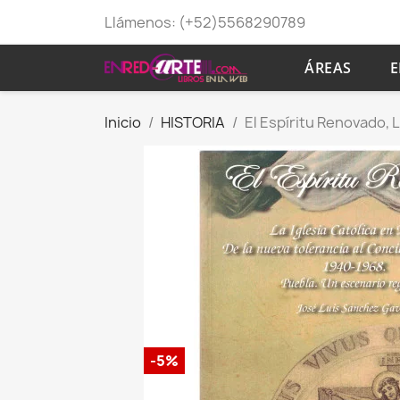
Llámenos:
(+52)5568290789
ÁREAS
E
Inicio
HISTORIA
El Espíritu Renovado, L
-5%