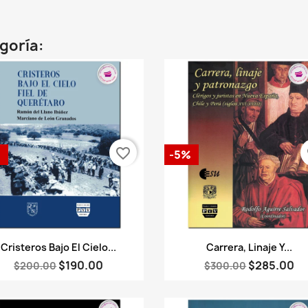
egoría:
favorite_border
fa
%
-5%
Vista rápida
Vista rápida


Cristeros Bajo El Cielo...
Carrera, Linaje Y...
$190.00
$285.00
$200.00
$300.00