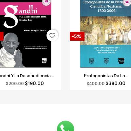
favorite_border
fa
%
-5%
Vista rápida
Vista rápida


ndhi Y La Desobediencia...
Protagonistas De La...
$190.00
$380.00
$200.00
$400.00