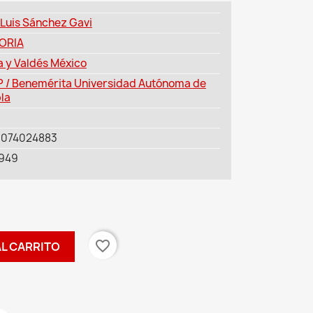
 Luis Sánchez Gavi
ORIA
a y Valdés México
 / Benemérita Universidad Autónoma de
la
6074024883
949
favorite_border
AL CARRITO