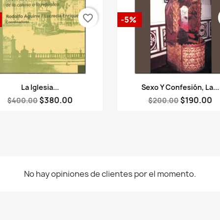
favorite_border
-5%
Vista rápida
Vista rápida


La Iglesia...
Sexo Y Confesión, La...
$380.00
$190.00
$400.00
$200.00
No hay opiniones de clientes por el momento.