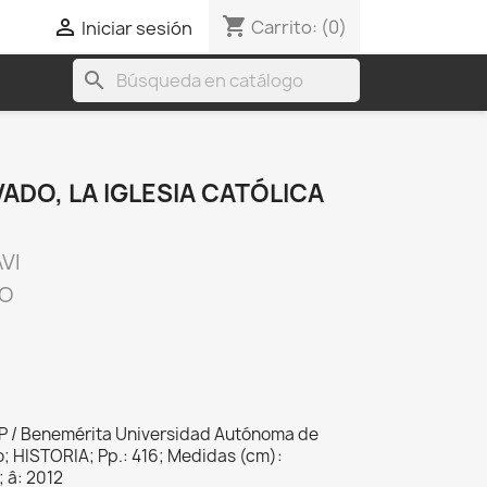
shopping_cart

Carrito:
(0)
Iniciar sesión
search
VADO, LA IGLESIA CATÓLICA
VI
CO
P / Benemérita Universidad Autónoma de
o; HISTORIA; Pp.: 416; Medidas (cm):
; â: 2012