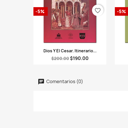
favorite_border
-5%
-5%
Vista rápida

Dios Y El Cesar. Itinerario...
$190.00
$200.00
Comentarios (0)