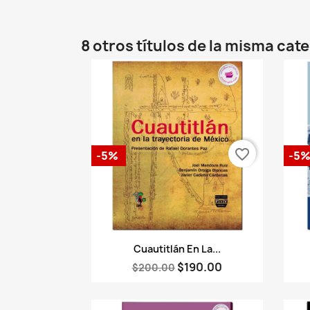
8 otros títulos de la misma cat
favorite_border
-5%
-5
Vista rápida

Cuautitlán En La...
$190.00
$200.00