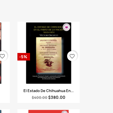
vorite_border
favorite_border
-5%
Vista rápida

El Estado De Chihuahua En...
$380.00
$400.00