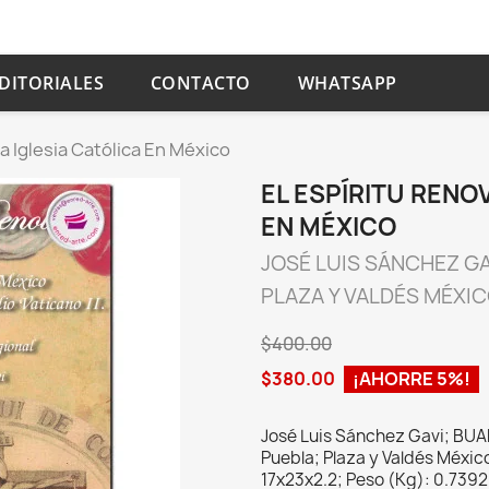
DITORIALES
CONTACTO
WHATSAPP
a Iglesia Católica En México
EL ESPÍRITU RENO
EN MÉXICO
JOSÉ LUIS SÁNCHEZ GA
PLAZA Y VALDÉS MÉXI
$400.00
$380.00
¡AHORRE 5%!
José Luis Sánchez Gavi; BUA
Puebla; Plaza y Valdés Méxic
17x23x2.2; Peso (Kg): 0.7392