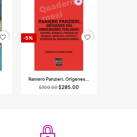
vorite_border
favorite_border
-5%
Vista rápida

Raniero Panzieri, Orígenes...
$285.00
$300.00