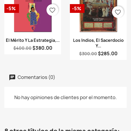
-5%
-5%
favorite_border
favorite_border
Vista rápida
Vista rápida


El Mérito Y La Estrategia,...
Los Indios, El Sacerdocio
Y...
$380.00
$400.00
$285.00
$300.00
Comentarios (0)
No hay opiniones de clientes por el momento.