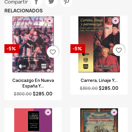
Compartir
RELACIONADOS
-5%
-5%
favorite_border
favorite_border
Vista rápida
Vista rápida


Cacicazgo En Nueva
Carrera, Linaje Y...
España Y...
$285.00
$300.00
$285.00
$300.00