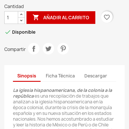
Cantidad

favorite_border
AÑADIR AL CARRITO

Disponible
Compartir
Sinopsis
Ficha Técnica
Descargar
La iglesia hispanoamericana, de la colonia a la
república
es una recopilación de trabajos que
analizan a la iglesia hispanoamericana en la
época colonial, durante la crisis de la monarquía
española y en su nueva situación en los estados
nacionales. Nos hemos acostumbrado a estudiar
y leer la historia de México o de Perú o de Chile