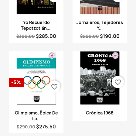
Vista rápida
Vista rápida


Yo Recuerdo
Jornaleros, Tejedores
Tepotzotlán,...
Y...
$285.00
$190.00
$300.00
$200.00
favorite_border
-5%
favorite_border
Vista rápida
Vista rápida


Olimpismo, Épica De
Crónica 1968
La...
$275.50
$290.00