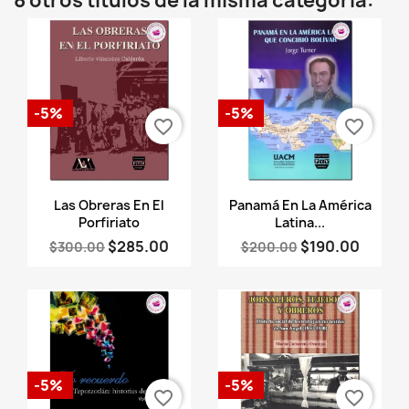
8 otros títulos de la misma categoría:
-5%
-5%
favorite_border
favorite_border
Vista rápida
Vista rápida


Las Obreras En El
Panamá En La América
Porfiriato
Latina...
$285.00
$190.00
$300.00
$200.00
-5%
-5%
favorite_border
favorite_border