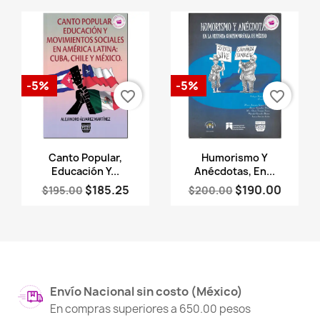
-5%
-5%
favorite_border
favorite_border
Vista rápida
Vista rápida


Canto Popular,
Humorismo Y
Educación Y...
Anécdotas, En...
$185.25
$190.00
$195.00
$200.00
Envío Nacional sin costo (México)
En compras superiores a 650.00 pesos