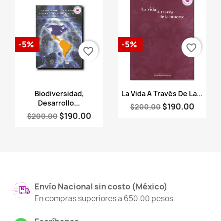
-5%
-5%
favorite_border
favorite_border
Vista rápida
Vista rápida


Biodiversidad,
La Vida A Través De La...
Desarrollo...
$190.00
$200.00
$190.00
$200.00
Envío Nacional sin costo (México)
En compras superiores a 650.00 pesos