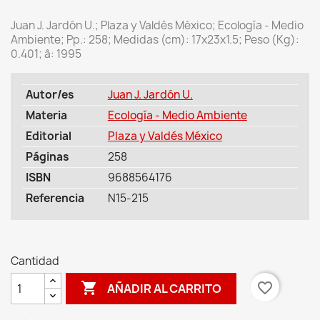
Juan J. Jardón U.; Plaza y Valdés México; Ecología - Medio
Ambiente; Pp.: 258; Medidas (cm): 17x23x1.5; Peso (Kg):
0.401; â: 1995
Autor/es
Juan J. Jardón U.
Materia
Ecología - Medio Ambiente
Editorial
Plaza y Valdés México
Páginas
258
ISBN
9688564176
Referencia
N15-215
Cantidad

favorite_border
AÑADIR AL CARRITO