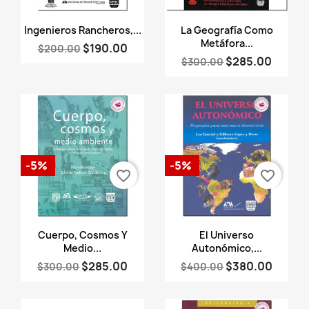
Vista rápida
Vista rápida


Ingenieros Rancheros,...
La Geografía Como
Metáfora...
$190.00
$200.00
$285.00
$300.00
-5%
-5%
favorite_border
favorite_border
Vista rápida
Vista rápida


Cuerpo, Cosmos Y
El Universo
Medio...
Autonómico,...
$285.00
$380.00
$300.00
$400.00