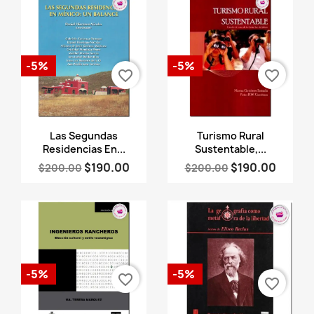
-5%
-5%
favorite_border
favorite_border
Vista rápida
Vista rápida


Las Segundas
Turismo Rural
Residencias En...
Sustentable,...
$190.00
$190.00
$200.00
$200.00
-5%
-5%
favorite_border
favorite_border