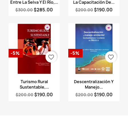
Vista rápida
Vista rápida


Entre La Selva Y El Río,...
La Capacitación De...
$285.00
$190.00
$300.00
$200.00
-5%
-5%
favorite_border
favorite_border
Vista rápida
Vista rápida


Turismo Rural
Descentralización Y
Sustentable,...
Manejo...
$190.00
$190.00
$200.00
$200.00