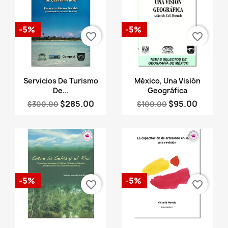
-5%
-5%
favorite_border
favorite_border
Vista rápida
Vista rápida


Servicios De Turismo
México, Una Visión
De...
Geográfica
$285.00
$95.00
$300.00
$100.00
-5%
-5%
favorite_border
favorite_border