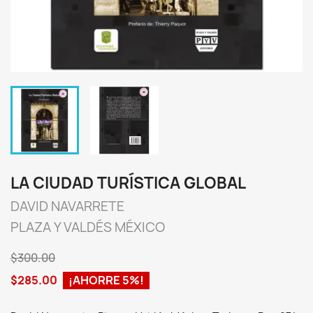
LA CIUDAD TURÍSTICA GLOBAL
DAVID NAVARRETE
PLAZA Y VALDÉS MÉXICO
$300.00
$285.00
¡AHORRE 5%!