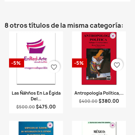
8 otros títulos de la misma categoría:
-5%
-5%
favorite_border
favorite_border
Vista rápida
Vista rápida


Las Ñähños En La Égida
Antropología Política,...
Del...
$380.00
$400.00
$475.00
$500.00