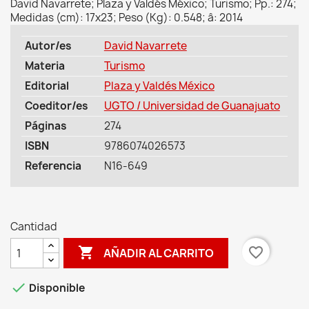
David Navarrete; Plaza y Valdés México; Turismo; Pp.: 274;
Medidas (cm): 17x23; Peso (Kg): 0.548; â: 2014
Autor/es
David Navarrete
Materia
Turismo
Editorial
Plaza y Valdés México
Coeditor/es
UGTO / Universidad de Guanajuato
Páginas
274
ISBN
9786074026573
Referencia
N16-649
Cantidad

favorite_border
AÑADIR AL CARRITO

Disponible