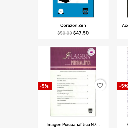
Vista rápida

Corazón Zen
Ac
$47.50
$50.00
favorite_border
-5%
-5
Vista rápida

Imagen Psicoanalítica N.º...