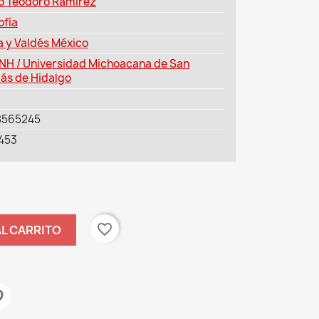
o Teodoro Ramírez
ofía
a y Valdés México
H / Universidad Michoacana de San
lás de Hidalgo
8565245
453
favorite_border
AL CARRITO