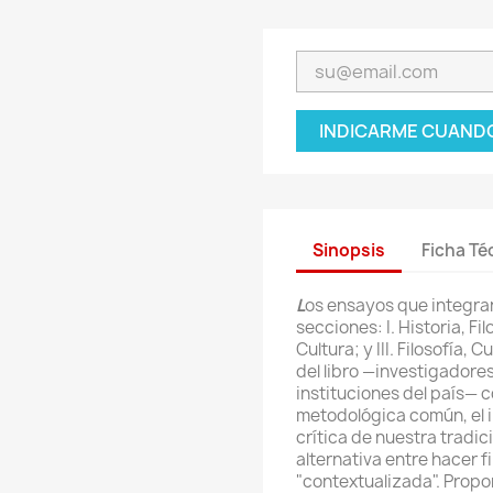
INDICARME CUANDO
Sinopsis
Ficha Té
L
os ensayos que integran
secciones: I. Historia, Fil
Cultura; y III. Filosofía,
del libro
—
investigadores
instituciones del país
—
c
metodológica común, el i
crítica de nuestra tradici
alternativa entre hacer fi
"contextualizada". Propo