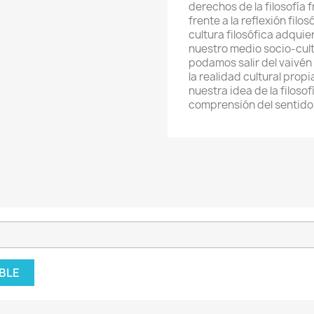
derechos de la filosofía 
frente a la reflexión filo
cultura filosófica adquie
nuestro medio socio-cult
podamos salir del vaivén d
la realidad cultural propi
nuestra idea de la filoso
comprensión del sentido 
BLE