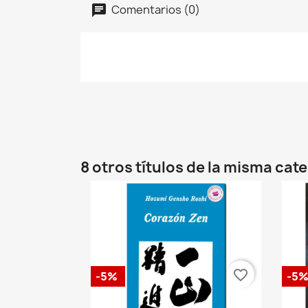
Comentarios (0)
8 otros títulos de la misma cat
favorite_border
-5%
-5