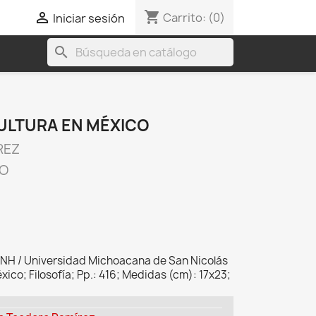
shopping_cart

Carrito:
(0)
Iniciar sesión
search
CULTURA EN MÉXICO
REZ
CO
NH / Universidad Michoacana de San Nicolás
xico; Filosofía; Pp.: 416; Medidas (cm): 17x23;