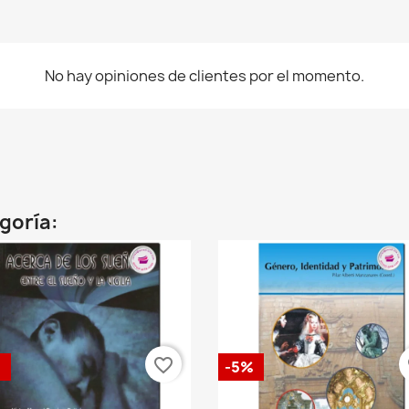
No hay opiniones de clientes por el momento.
egoría:
favorite_border
fa
%
-5%