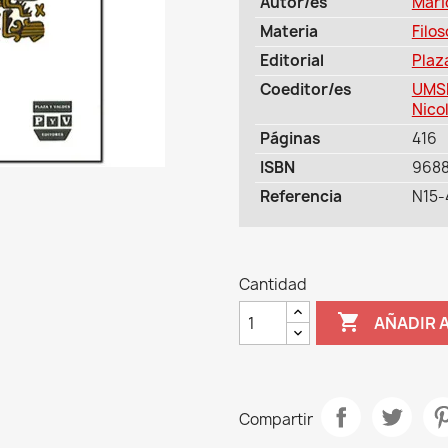
Autor/es
Mari
Materia
Filos
Editorial
Plaz
Coeditor/es
UMSN
Nico
Páginas
416
ISBN
968
Referencia
N15-
Cantidad

AÑADIR 
Compartir