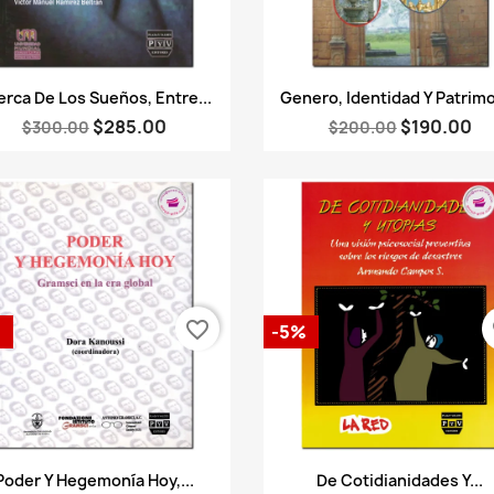
Vista rápida
Vista rápida


erca De Los Sueños, Entre...
Genero, Identidad Y Patrim
$285.00
$190.00
$300.00
$200.00
favorite_border
fa
%
-5%
Vista rápida
Vista rápida


Poder Y Hegemonía Hoy,...
De Cotidianidades Y...