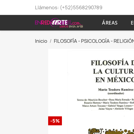
Llámenos:
(+52)5568290789
ÁREAS
E
Inicio
FILOSOFÍA - PSICOLOGÍA - RELIGIÓ
-5%