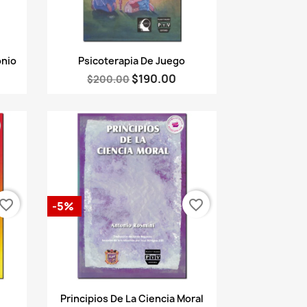
Vista rápida

onio
Psicoterapia De Juego
$190.00
$200.00
vorite_border
favorite_border
-5%
Vista rápida

Principios De La Ciencia Moral