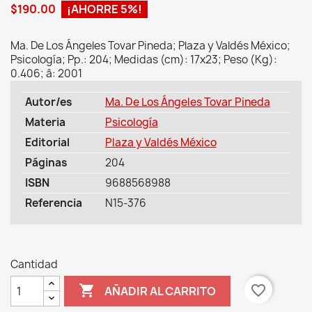
$190.00
¡AHORRE 5%!
Ma. De Los Ángeles Tovar Pineda; Plaza y Valdés México;
Psicología; Pp.: 204; Medidas (cm): 17x23; Peso (Kg):
0.406; â: 2001
Autor/es
Ma. De Los Ángeles Tovar Pineda
Materia
Psicología
Editorial
Plaza y Valdés México
Páginas
204
ISBN
9688568988
Referencia
N15-376
Cantidad

favorite_border
AÑADIR AL CARRITO