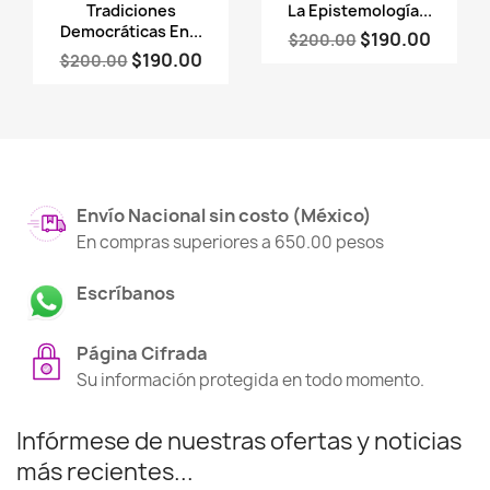
Vista rápida
Vista rápida


Tradiciones
La Epistemología...
Democráticas En...
$190.00
$200.00
$190.00
$200.00
Envío Nacional sin costo (México)
En compras superiores a 650.00 pesos
Escríbanos
Página Cifrada
Su información protegida en todo momento.
Infórmese de nuestras ofertas y noticias
más recientes...