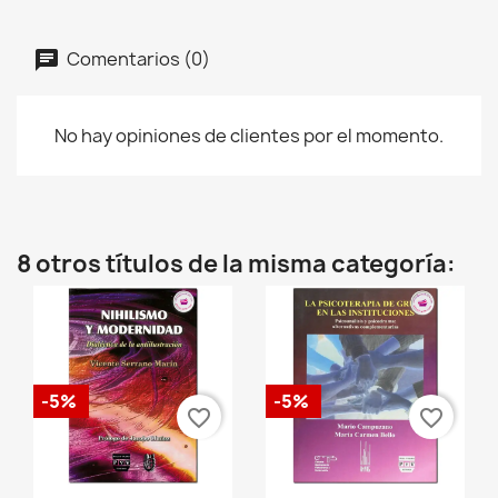
Comentarios (0)
No hay opiniones de clientes por el momento.
8 otros títulos de la misma categoría:
-5%
-5%
favorite_border
favorite_border