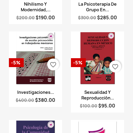
Vista rápida
Vista rápida


Nihilismo Y
La Psicoterapia De
Modernidad,...
Grupo En...
$190.00
$285.00
$200.00
$300.00
-5%
-5%
favorite_border
favorite_border
Vista rápida
Vista rápida


Investigaciones...
Sexualidad Y
Reproducción...
$380.00
$400.00
$95.00
$100.00