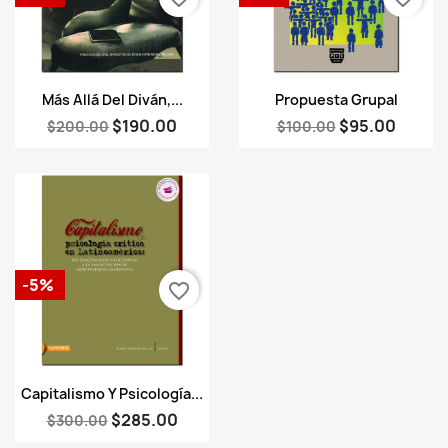
Vista rápida
Vista rápida


Más Allá Del Diván,...
Propuesta Grupal
$190.00
$95.00
$200.00
$100.00
-5%
favorite_border
Vista rápida

Capitalismo Y Psicología...
$285.00
$300.00