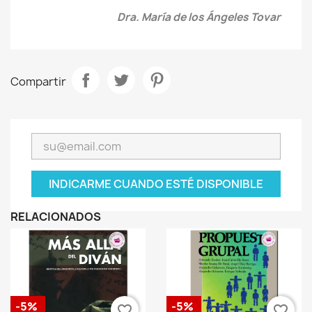
Dra. María de los Ángeles Tovar
Compartir
INDICARME CUANDO ESTÉ DISPONIBLE
RELACIONADOS
-5%
-5%
favorite_border
favorite_border