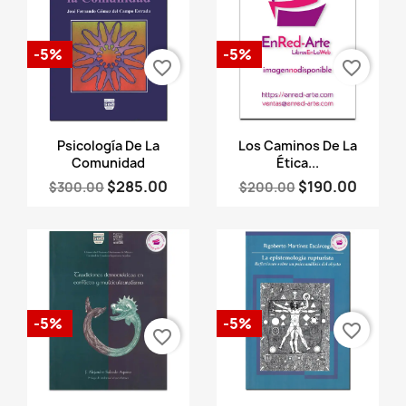
-5%
-5%
favorite_border
favorite_border
Vista rápida
Vista rápida


Psicología De La
Los Caminos De La
Comunidad
Ética...
$285.00
$190.00
$300.00
$200.00
-5%
-5%
favorite_border
favorite_border