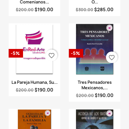
Comenianos...
O...
$190.00
$285.00
$200.00
$300.00
-5%
-5%
favorite_border
favorite_border
Vista rápida
Vista rápida


La Pareja Humana, Su...
Tres Pensadores
Mexicanos,...
$190.00
$200.00
$190.00
$200.00