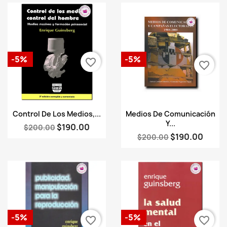
-5%
-5%
favorite_border
favorite_border
Vista rápida
Vista rápida


Control De Los Medios,...
Medios De Comunicación
Y...
$190.00
$200.00
$190.00
$200.00
-5%
-5%
favorite_border
favorite_border