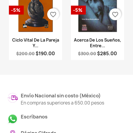
-5%
-5%
favorite_border
favorite_border
Vista rápida
Vista rápida


Ciclo Vital De La Pareja
Acerca De Los Sueños,
Y...
Entre...
$190.00
$285.00
$200.00
$300.00
Envío Nacional sin costo (México)
En compras superiores a 650.00 pesos
Escríbanos