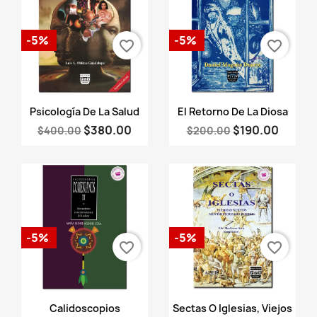
-5%
-5%
favorite_border
favorite_border
Vista rápida
Vista rápida


Psicología De La Salud
El Retorno De La Diosa
$380.00
$190.00
$400.00
$200.00
-5%
-5%
favorite_border
favorite_border
Vista rápida
Vista rápida


Calidoscopios
Sectas O Iglesias, Viejos