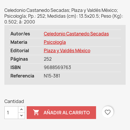
Celedonio Castanedo Secadas; Plaza y Valdés México;
Psicología; Pp.: 252; Medidas (cm): 13.5x20.5; Peso (Kg):
0.502; â: 2000
Autor/es
Celedonio Castanedo Secadas
Materia
Psicología
Editorial
Plaza y Valdés México
Páginas
252
ISBN
9688569763
Referencia
N15-381
Cantidad

favorite_border
AÑADIR AL CARRITO