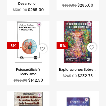
Desarrollo...
$285.00
$300.00
$285.00
$300.00
-5%
-5%
favorite_border
favorite_border
Vista rápida
Vista rápida


Psicoanálisis Y
Exploraciones Sobre...
Marxismo
$232.75
$245.00
$142.50
$150.00