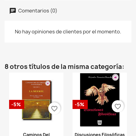
Comentarios (0)
No hay opiniones de clientes por el momento.
8 otros títulos de la misma categoría:
-5%
-5%
favorite_border
favorite_border
Vista rápida
Vista rápida


Caminos Del
Discusiones Filosóficas