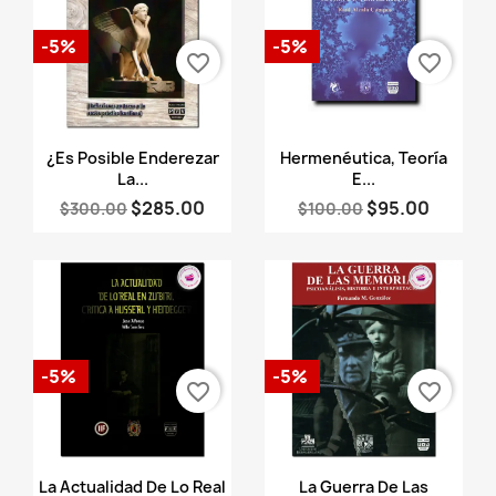
-5%
-5%
favorite_border
favorite_border
Vista rápida
Vista rápida


¿Es Posible Enderezar
Hermenéutica, Teoría
La...
E...
$285.00
$95.00
$300.00
$100.00
-5%
-5%
favorite_border
favorite_border
Vista rápida
Vista rápida


La Actualidad De Lo Real
La Guerra De Las