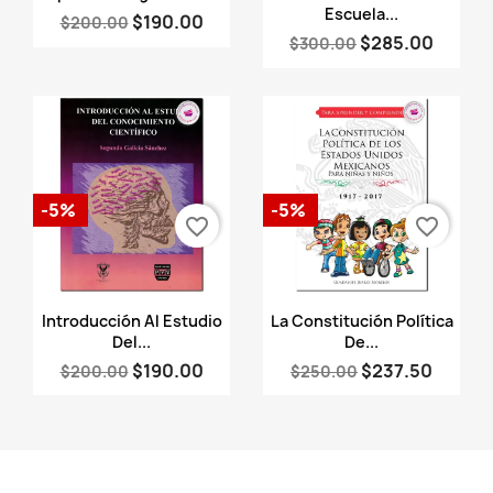
Escuela...
$190.00
$200.00
$285.00
$300.00
-5%
-5%
favorite_border
favorite_border
Vista rápida
Vista rápida


Introducción Al Estudio
La Constitución Política
Del...
De...
$190.00
$237.50
$200.00
$250.00