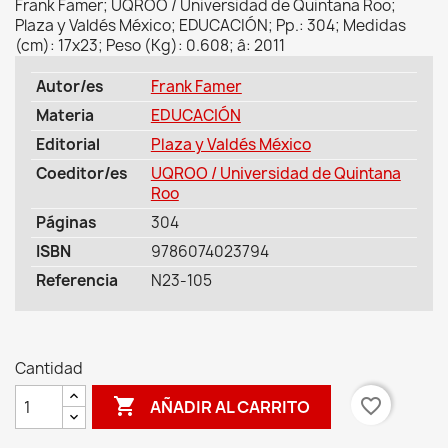
Frank Famer; UQROO / Universidad de Quintana Roo;
Plaza y Valdés México; EDUCACIÓN; Pp.: 304; Medidas
(cm): 17x23; Peso (Kg): 0.608; â: 2011
Autor/es
Frank Famer
Materia
EDUCACIÓN
Editorial
Plaza y Valdés México
Coeditor/es
UQROO / Universidad de Quintana
Roo
Páginas
304
ISBN
9786074023794
Referencia
N23-105
Cantidad

favorite_border
AÑADIR AL CARRITO