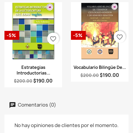
-5%
-5%
favorite_border
favorite_border
Vista rápida
Vista rápida


Estrategias
Vocabulario Bilingüe De...
Introductorias...
$190.00
$200.00
$190.00
$200.00
Comentarios (0)
No hay opiniones de clientes por el momento.