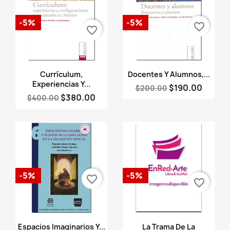
-5%
-5%
favorite_border
favorite_border
Vista rápida
Vista rápida


Currículum,
Docentes Y Alumnos,...
Experiencias Y...
$190.00
$200.00
$380.00
$400.00
-5%
-5%
favorite_border
favorite_border
Vista rápida
Vista rápida


Espacios Imaginarios Y...
La Trama De La