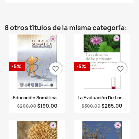
8 otros títulos de la misma categoría:
-5%
-5%
favorite_border
favorite_border
Vista rápida
Vista rápida


Educación Somática,...
La Evaluación De Los...
$190.00
$285.00
$200.00
$300.00