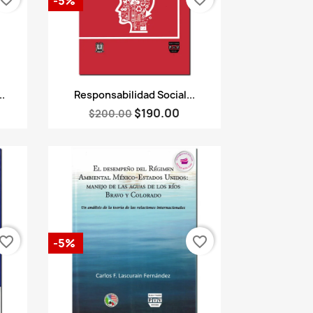
-5%
Vista rápida

..
Responsabilidad Social...
$190.00
$200.00
vorite_border
favorite_border
-5%