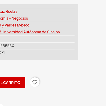
Luz Ruelas
omía - Negocios
a y Valdés México
/ Universidad Autónoma de Sinaloa
856656X
471
favorite_border
AL CARRITO