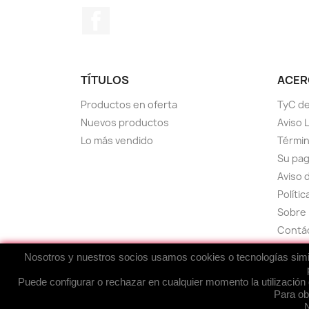
Facebook
TÍTULOS
ACERC
Productos en oferta
TyC de
Nuevos productos
Aviso 
Lo más vendido
Términ
Su pa
Aviso 
Políti
Sobre 
Contá
Mapa d
Nosotros y nuestros socios usamos cookies o tecnologías simila
Puede configurar o rechazar en cualquier momento la utilización 
Para ob
Powered, Edited & Designed by
EnRed-Arte
s
N