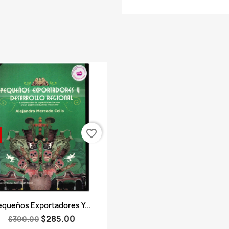
favorite_border
Vista rápida

equeños Exportadores Y...
$285.00
$300.00