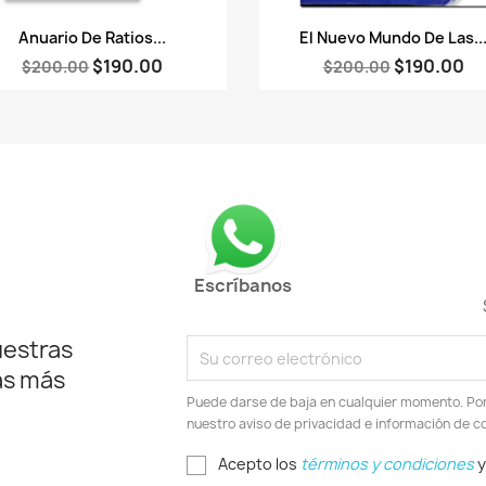
Vista rápida
Vista rápida


Anuario De Ratios...
El Nuevo Mundo De Las..
$190.00
$190.00
$200.00
$200.00
Escríbanos
uestras
as más
Puede darse de baja en cualquier momento. Por e
nuestro aviso de privacidad e información de c
Acepto los
términos y condiciones
y