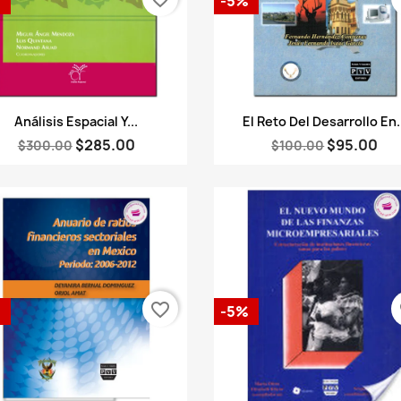
%
-5%
Vista rápida
Vista rápida


Análisis Espacial Y...
El Reto Del Desarrollo En.
$285.00
$95.00
$300.00
$100.00
favorite_border
fa
%
-5%