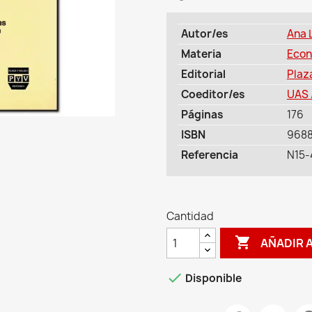
Autor/es
Ana 
Materia
Econ
Editorial
Plaz
Coeditor/es
UAS 
Páginas
176
ISBN
968
Referencia
N15-
Cantidad

AÑADIR 

Disponible