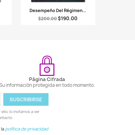
Vista rápida

.
Desempeño Del Régimen...
$190.00
$200.00
Página Cifrada
Su información protegida en todo momento.
llo, lo invitamos a ver
ontacto.
 la
política de privacidad