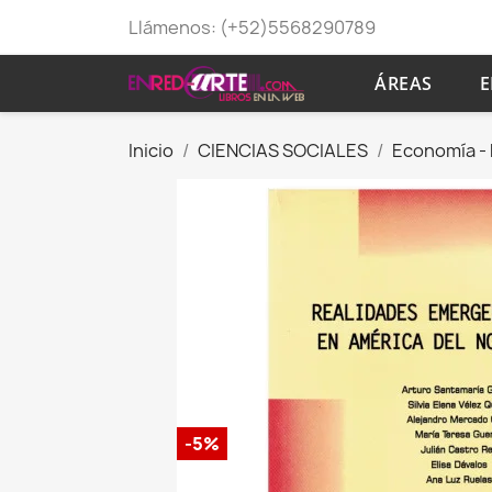
Llámenos:
(+52)5568290789
ÁREAS
E
Inicio
CIENCIAS SOCIALES
Economía -
-5%