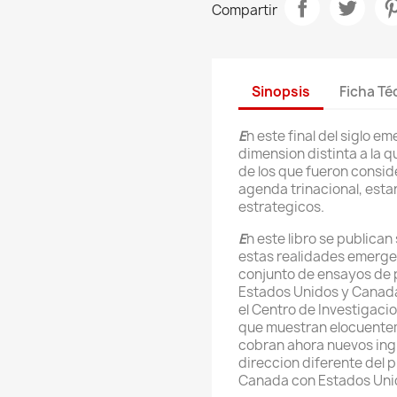
Compartir
Sinopsis
Ficha Té
E
n este final del siglo 
dimension distinta a la 
de los que fueron consid
agenda trinacional, est
estrategicos.
E
n este libro se publican
estas realidades emergen
conjunto de ensayos de p
Estados Unidos y Canada
el Centro de Investigaci
que muestran elocuente
cobran ahora nuevos ing
direccion diferente del 
Canada con Estados Uni