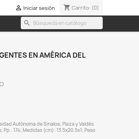
shopping_cart

Carrito:
(0)
Iniciar sesión
search
GENTES EN AMÉRICA DEL
CO
sidad Autónoma de Sinaloa; Plaza y Valdés
 Pp.: 174; Medidas (cm): 13.5x20.5x1; Peso