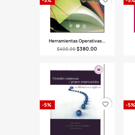
-5%
-5
Vista rápida

Herramientas Operativas...
$380.00
$400.00
favorite_border
-5%
-5