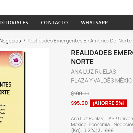
DITORIALES
CONTACTO
WHATSAPP
 Negocios
Realidades Emergentes En América Del Norte
REALIDADES EMER
NORTE
ANA LUZ RUELAS
PLAZA Y VALDÉS MÉXI
$100.00
$95.00
¡AHORRE 5%!
Ana Luz Ruelas; UAS / Univer
México; Economía - Negocios;
(Kg): 0.224; â: 1999