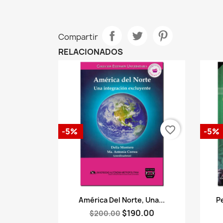
Compartir
RELACIONADOS
favorite_border
-5%
-5%
Vista rápida

América Del Norte, Una...
P
$190.00
$200.00