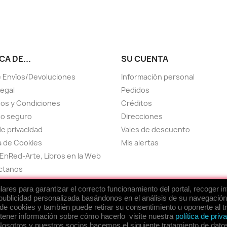
A DE...
SU CUENTA
 Envíos/Devoluciones
Información personal
Legal
Pedidos
os y Condiciones
Créditos
go seguro
Direcciones
de privacidad
Vales de descuento
ca de Cookies
Mis alertas
EnRed-Arte, Libros en la Web
ctanos
el sitio
res para garantizar el correcto funcionamiento del portal, recoger i
publicidad personalizada basándonos en el análisis de su navegación
de cookies y también puede retirar su consentimiento u oponerte al 
tener información sobre cómo hacerlo visite nuestra
política de priv
ponsored by
EnRed-Arte Ideas OnLine
osotros y nuestros socios hacemos el siguiente tratamiento de dato