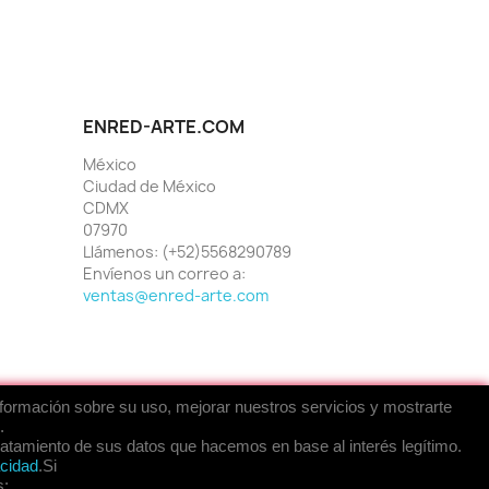
ENRED-ARTE.COM
México
Ciudad de México
CDMX
07970
Llámenos:
(+52)5568290789
Envíenos un correo a:
ventas@enred-arte.com
nformación sobre su uso, mejorar nuestros servicios y mostrarte
.
tratamiento de sus datos que hacemos en base al interés legítimo.
acidad
.Si
s: