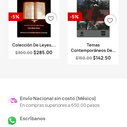
-5%
-5%
favorite_border
favorite_border
Vista rápida
Vista rápida


Colección De Leyes,...
Temas
Contemporáneos De...
$285.00
$300.00
$142.50
$150.00
Envío Nacional sin costo (México)
En compras superiores a 650.00 pesos
Escríbanos