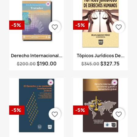
-5%
-5%
favorite_border
favorite_border
Vista rápida
Vista rápida


Derecho Internacional...
Tópicos Jurídicos De...
$190.00
$327.75
$200.00
$345.00
-5%
-5%
favorite_border
favorite_border