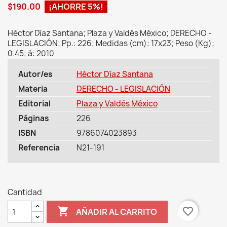
$190.00
¡AHORRE 5%!
Héctor Díaz Santana; Plaza y Valdés México; DERECHO -
LEGISLACIÓN; Pp.: 226; Medidas (cm): 17x23; Peso (Kg):
0.45; â: 2010
Autor/es
Héctor Díaz Santana
Materia
DERECHO - LEGISLACIÓN
Editorial
Plaza y Valdés México
Páginas
226
ISBN
9786074023893
Referencia
N21-191
Cantidad

favorite_border
AÑADIR AL CARRITO