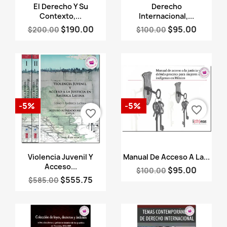
Vista rápida
Vista rápida


El Derecho Y Su
Derecho
Contexto,...
Internacional,...
$190.00
$95.00
$200.00
$100.00
-5%
-5%
favorite_border
favorite_border
Vista rápida
Vista rápida


Violencia Juvenil Y
Manual De Acceso A La...
Acceso...
$95.00
$100.00
$555.75
$585.00