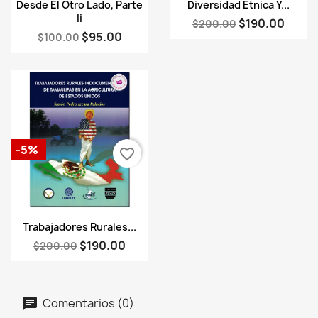
Vista rápida
Vista rápida


Desde El Otro Lado, Parte
Diversidad Étnica Y...
Ii
$190.00
$200.00
$95.00
$100.00
-5%
favorite_border
Vista rápida

Trabajadores Rurales...
$190.00
$200.00
Comentarios (0)