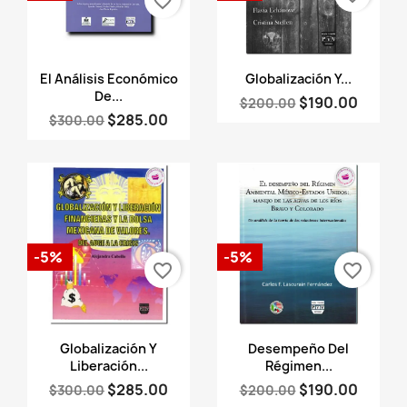
favorite_border
Vista rápida
Vista rápida


El Análisis Económico
Globalización Y...
De...
$190.00
$200.00
$285.00
$300.00
-5%
-5%
favorite_border
favorite_border
Vista rápida
Vista rápida


Globalización Y
Desempeño Del
Liberación...
Régimen...
$285.00
$190.00
$300.00
$200.00