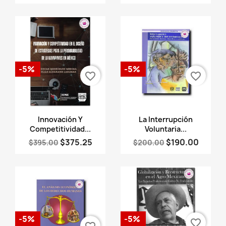
-5%
-5%
favorite_border
favorite_border
Vista rápida
Vista rápida


Innovación Y
La Interrupción
Competitividad...
Voluntaria...
$375.25
$190.00
$395.00
$200.00
-5%
-5%
favorite_border