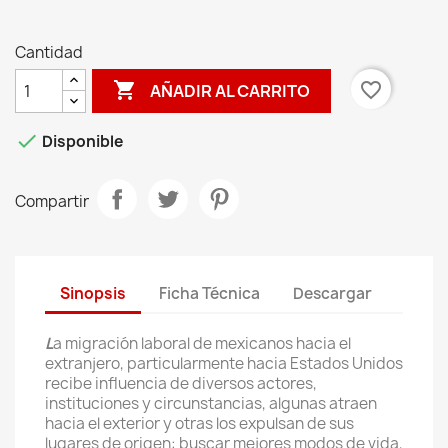
Cantidad

favorite_border
AÑADIR AL CARRITO

Disponible
Compartir
Sinopsis
Ficha Técnica
Descargar
L
a migración laboral de mexicanos hacia el
extranjero, particularmente hacia Estados Unidos
recibe influencia de diversos actores,
instituciones y circunstancias, algunas atraen
hacia el exterior y otras los expulsan de sus
lugares de origen: buscar mejores modos de vida,