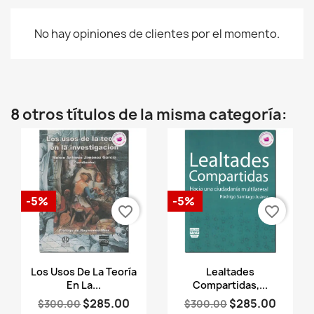
No hay opiniones de clientes por el momento.
8 otros títulos de la misma categoría:
-5%
-5%
favorite_border
favorite_border
Vista rápida
Vista rápida


Los Usos De La Teoría
Lealtades
En La...
Compartidas,...
$285.00
$285.00
$300.00
$300.00