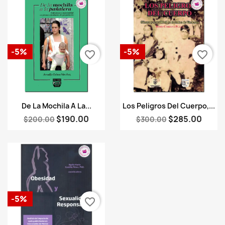
-5%
-5%
favorite_border
favorite_border
Vista rápida
Vista rápida


De La Mochila A La...
Los Peligros Del Cuerpo,...
$190.00
$285.00
$200.00
$300.00
-5%
favorite_border