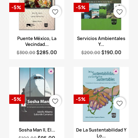
-5%
-5%
favorite_border
favorite_border
Vista rápida
Vista rápida


Puente México, La
Servicios Ambientales
Vecindad...
Y...
$285.00
$190.00
$300.00
$200.00
-5%
-5%
favorite_border
favorite_border
Vista rápida
Vista rápida


Sosha Man II, El...
De La Sustentabilidad Y
Lo...