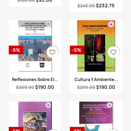
$95.00
$100.00
$232.75
$245.00
-5%
-5%
favorite_border
favorite_border
Vista rápida
Vista rápida


Reflexiones Sobre El...
Cultura Y Ambiente...
$190.00
$190.00
$200.00
$200.00