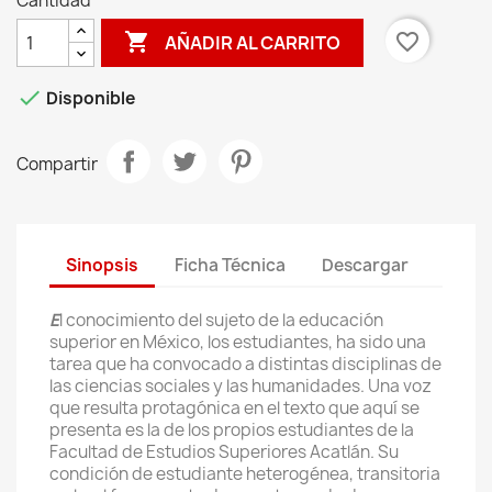
Cantidad

favorite_border
AÑADIR AL CARRITO

Disponible
Compartir
Sinopsis
Ficha Técnica
Descargar
E
l conocimiento del sujeto de la educación
superior en México, los estudiantes, ha sido una
tarea que ha convocado a distintas disciplinas de
las ciencias sociales y las humanidades. Una voz
que resulta protagónica en el texto que aquí se
presenta es la de los propios estudiantes de la
Facultad de Estudios Superiores Acatlán. Su
condición de estudiante heterogénea, transitoria