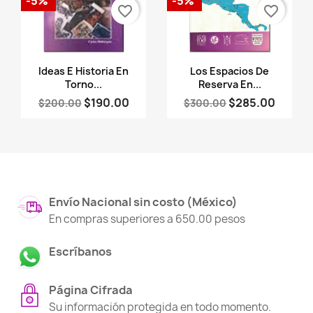
-5%
-5%
favorite_border
favorite_border
Vista rápida
Vista rápida


Ideas E Historia En
Los Espacios De
Torno...
Reserva En...
$190.00
$285.00
$200.00
$300.00
Envío Nacional sin costo (México)
En compras superiores a 650.00 pesos
Escríbanos
Página Cifrada
Su información protegida en todo momento.