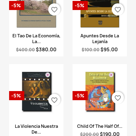
-5%
-5%
favorite_border
favorite_border
Vista rápida
Vista rápida


El Tao De La Economía,
Apuntes Desde La
La...
Lejanía
$380.00
$95.00
$400.00
$100.00
-5%
-5%
favorite_border
favorite_border
Vista rápida
Vista rápida


La Violencia Nuestra
Child Of The Half Of...
De...
$190.00
$200.00