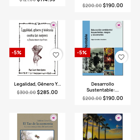
$190.00
$200.00
-5%
-5%
favorite_border
favorite_border
Vista rápida
Vista rápida


Legalidad, Género Y...
Desarrollo
Sustentable:...
$285.00
$300.00
$190.00
$200.00