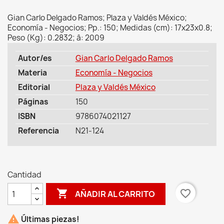
Gian Carlo Delgado Ramos; Plaza y Valdés México;
Economía - Negocios; Pp.: 150; Medidas (cm): 17x23x0.8;
Peso (Kg): 0.2832; â: 2009
Autor/es
Gian Carlo Delgado Ramos
Materia
Economía - Negocios
Editorial
Plaza y Valdés México
Páginas
150
ISBN
9786074021127
Referencia
N21-124
Cantidad

favorite_border
AÑADIR AL CARRITO

Últimas piezas!