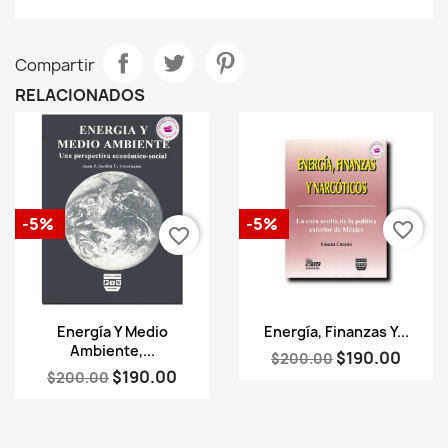
Compartir
RELACIONADOS
-5%
-5%
favorite_border
favorite_border
Vista rápida
Vista rápida


Energía Y Medio
Energía, Finanzas Y...
Ambiente,...
$190.00
$200.00
$190.00
$200.00