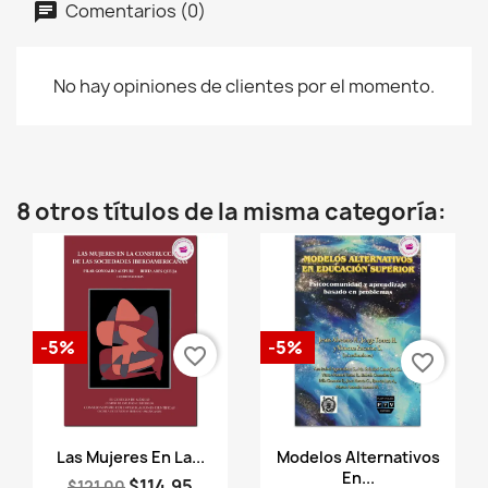
Comentarios (0)
No hay opiniones de clientes por el momento.
8 otros títulos de la misma categoría:
-5%
-5%
favorite_border
favorite_border
Vista rápida
Vista rápida


Las Mujeres En La...
Modelos Alternativos
En...
$114.95
$121.00