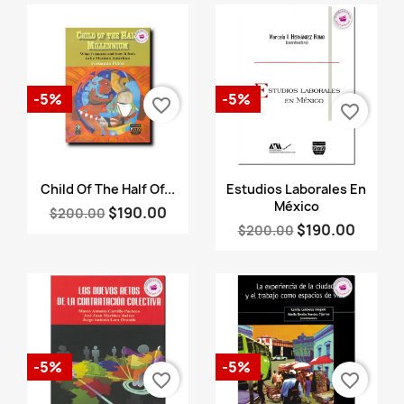
-5%
-5%
favorite_border
favorite_border
Vista rápida
Vista rápida


Child Of The Half Of...
Estudios Laborales En
México
$190.00
$200.00
$190.00
$200.00
-5%
-5%
favorite_border
favorite_border