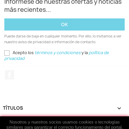
Infórmese de nuestras ofertas y noticias
más recientes...
Puede darse de baja en cualquier momento. Por ello, lo invitamos a ver
nuestro aviso de privacidad e información de contacto.
Acepto los
términos y condiciones
y la
política de
privacidad
Facebook
TÍTULOS

ACERCA DE...

Nosotros y nuestros socios usamos cookies o tecnologías
similares para garantizar el correcto funcionamiento del portal,