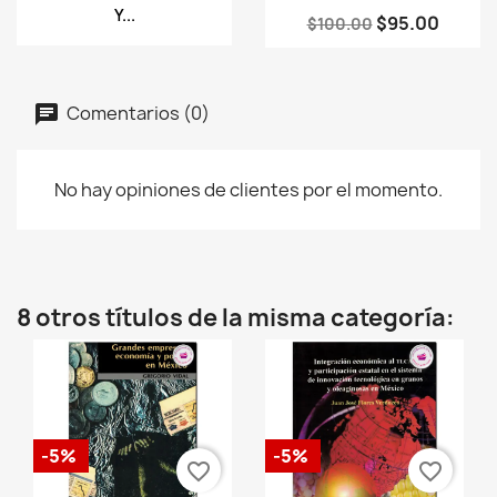
Y...
$95.00
$100.00
Comentarios (0)
No hay opiniones de clientes por el momento.
8 otros títulos de la misma categoría:
-5%
-5%
favorite_border
favorite_border