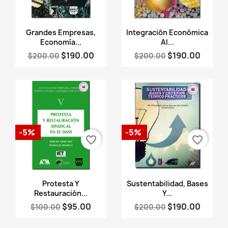
Vista rápida
Vista rápida


Grandes Empresas,
Integración Económica
Economía...
Al...
$190.00
$190.00
$200.00
$200.00
-5%
-5%
favorite_border
favorite_border
Vista rápida
Vista rápida


Protesta Y
Sustentabilidad, Bases
Restauración...
Y...
$95.00
$190.00
$100.00
$200.00