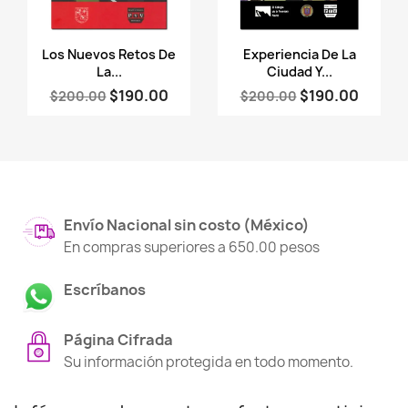
Vista rápida
Vista rápida


Los Nuevos Retos De
Experiencia De La
La...
Ciudad Y...
$190.00
$190.00
$200.00
$200.00
Envío Nacional sin costo (México)
En compras superiores a 650.00 pesos
Escríbanos
Página Cifrada
Su información protegida en todo momento.