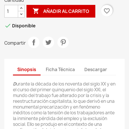
Cantidad

favorite_border
AÑADIR AL CARRITO

Disponible
Compartir
Sinopsis
Ficha Técnica
Descargar
D
urante la década de los noventa del siglo XX y en
el curso del primer quinquenio del siglo XXI, el
mundo del trabajo fue alterado por la crisis y la
reestructuración capitalista, lo que derivó en una
monumental precarización y en fenómeno
inéditos como la tensión de los trabajadores ante
la inminente pérdida del empleo y la exclusión
social. Ello se produjo en el contexto de una