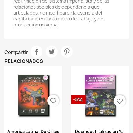
reafirmación del sistema imperialista y de las
relaciones sociales de dependencia que,
articulados, no modificaron la esencia del
capitalismo en tanto modo de trabajo y de
producción universal.
Compartir
RELACIONADOS
-5%
favorite_border
favorite_border
Vista rápida
Vista rápida


América Latina: De Crisis
Desindustrialización Y...