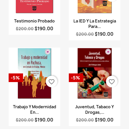
Vista rápida
Vista rápida


Testimonio Probado
La IED Y La Estrategia
Para...
$190.00
$200.00
$190.00
$200.00
-5%
-5%
favorite_border
favorite_border
Vista rápida
Vista rápida


Trabajo Y Modernidad
Juventud, Tabaco Y
En...
Drogas,...
$190.00
$190.00
$200.00
$200.00