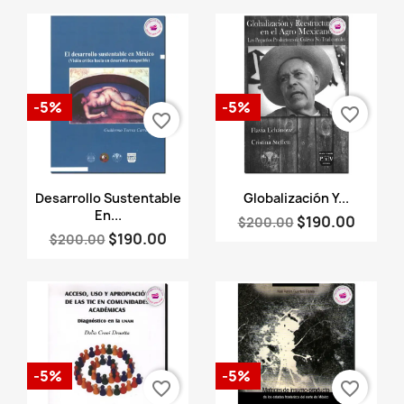
-5%
-5%
favorite_border
favorite_border
Vista rápida
Vista rápida


Desarrollo Sustentable
Globalización Y...
En...
$190.00
$200.00
$190.00
$200.00
-5%
-5%
favorite_border
favorite_border