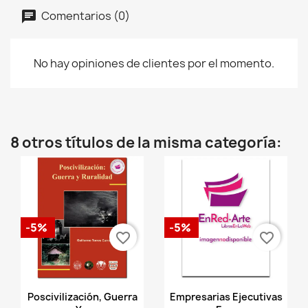
Comentarios (0)
No hay opiniones de clientes por el momento.
8 otros títulos de la misma categoría:
-5%
-5%
favorite_border
favorite_border
Vista rápida
Vista rápida


Poscivilización, Guerra
Empresarias Ejecutivas