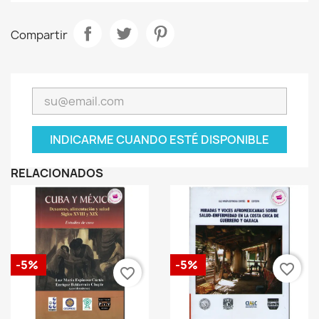
Compartir
INDICARME CUANDO ESTÉ DISPONIBLE
RELACIONADOS
-5%
-5%
favorite_border
favorite_border