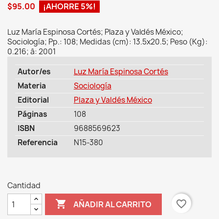
$95.00
¡AHORRE 5%!
Luz María Espinosa Cortés; Plaza y Valdés México;
Sociología; Pp.: 108; Medidas (cm): 13.5x20.5; Peso (Kg):
0.216; â: 2001
Autor/es
Luz María Espinosa Cortés
Materia
Sociología
Editorial
Plaza y Valdés México
Páginas
108
ISBN
9688569623
Referencia
N15-380
Cantidad

favorite_border
AÑADIR AL CARRITO