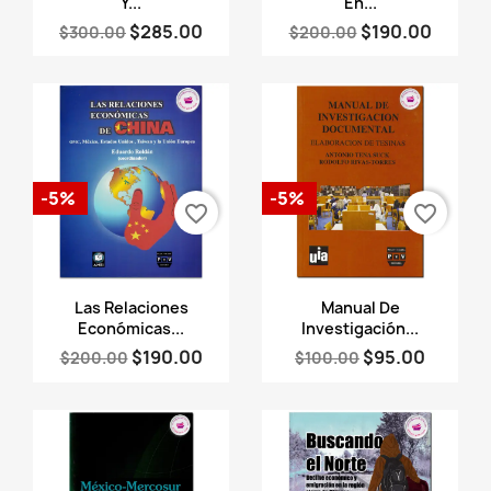
Y...
En...
$285.00
$190.00
$300.00
$200.00
-5%
-5%
favorite_border
favorite_border
Vista rápida
Vista rápida


Las Relaciones
Manual De
Económicas...
Investigación...
$190.00
$95.00
$200.00
$100.00