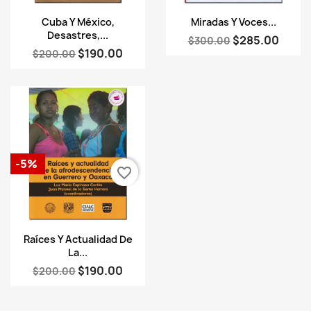
Vista rápida
Vista rápida


Cuba Y México,
Miradas Y Voces...
Desastres,...
$285.00
$300.00
$190.00
$200.00
-5%
favorite_border
Vista rápida

Raíces Y Actualidad De
La...
$190.00
$200.00