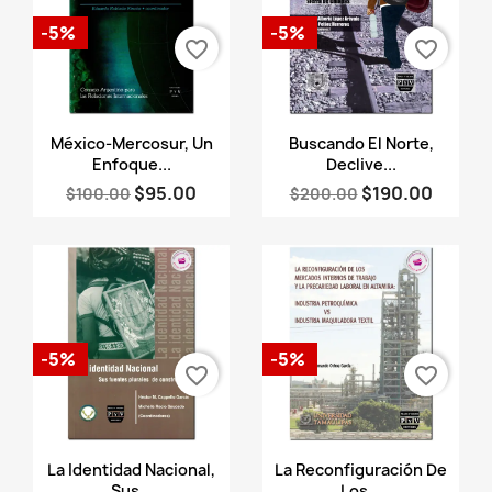
-5%
-5%
favorite_border
favorite_border
Vista rápida
Vista rápida


México-Mercosur, Un
Buscando El Norte,
Enfoque...
Declive...
$95.00
$190.00
$100.00
$200.00
-5%
-5%
favorite_border
favorite_border
Vista rápida
Vista rápida


La Identidad Nacional,
La Reconfiguración De
Sus...
Los...