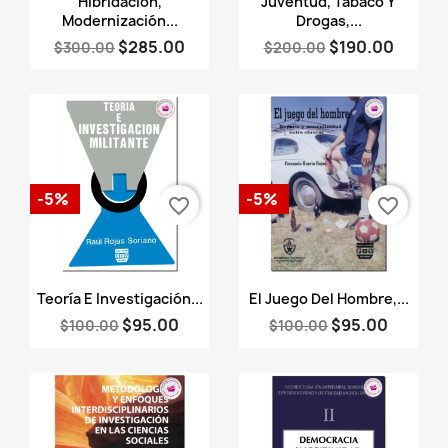
Hibridación,
Juventud, Tabaco Y
Modernización...
Drogas,...
$285.00
$190.00
$300.00
$200.00
-5%
-5%
favorite_border
favorite_border
Vista rápida
Vista rápida


Teoría E Investigación...
El Juego Del Hombre,...
$95.00
$95.00
$100.00
$100.00