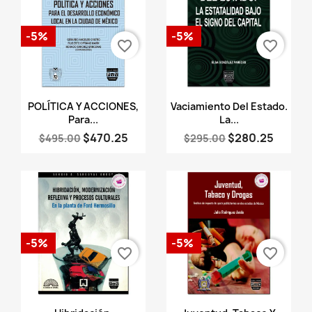
-5%
-5%
favorite_border
favorite_border
Vista rápida
Vista rápida


POLÍTICA Y ACCIONES,
Vaciamiento Del Estado.
Para...
La...
$470.25
$280.25
$495.00
$295.00
-5%
-5%
favorite_border
favorite_border
Vista rápida
Vista rápida

