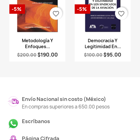
-5%
-5%
favorite_border
favorite_border
Vista rápida
Vista rápida


Metodología Y
Democracia Y
Enfoques...
Legitimidad En...
$190.00
$95.00
$200.00
$100.00
Envío Nacional sin costo (México)
En compras superiores a 650.00 pesos
Escríbanos
Página Cifrada