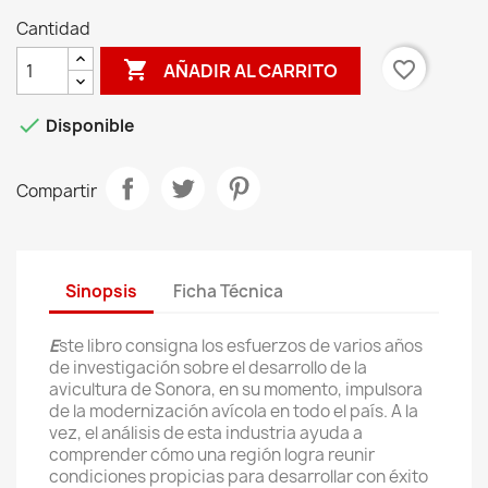
Cantidad

favorite_border
AÑADIR AL CARRITO

Disponible
Compartir
Sinopsis
Ficha Técnica
E
ste libro consigna los esfuerzos de varios años
de investigación sobre el desarrollo de la
avicultura de Sonora, en su momento, impulsora
de la modernización avícola en todo el país. A la
vez, el análisis de esta industria ayuda a
comprender cómo una región logra reunir
condiciones propicias para desarrollar con éxito