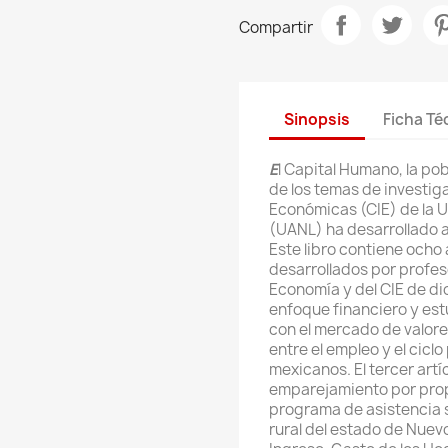
Compartir
Sinopsis
Ficha Té
E
l Capital Humano, la pob
de los temas de investig
Económicas (CIE) de la 
(UANL) ha desarrollado a 
Este libro contiene ocho
desarrollados por profes
Economía y del CIE de dic
enfoque financiero y estu
con el mercado de valores
entre el empleo y el ciclo
mexicanos. El tercer artí
emparejamiento por prop
programa de asistencia 
rural del estado de Nuev