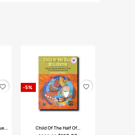
vorite_border
favorite_border
-5%
Vista rápida

e...
Child Of The Half Of...