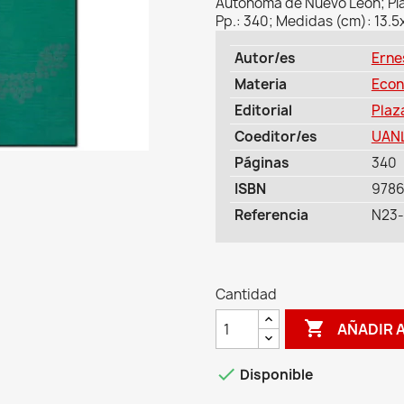
Autónoma de Nuevo León; Pla
Pp.: 340; Medidas (cm): 13.5x
Autor/es
Erne
Materia
Econ
Editorial
Plaz
Coeditor/es
UANL
Páginas
340
ISBN
978
Referencia
N23-
Cantidad

AÑADIR 

Disponible