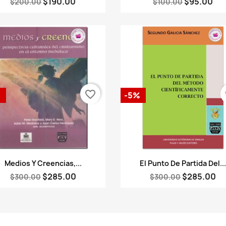
$190.00
$95.00
$200.00
$100.00
favorite_border
fa
%
-5%
Vista rápida
Vista rápida


Medios Y Creencias,...
El Punto De Partida Del..
$285.00
$285.00
$300.00
$300.00