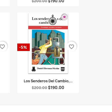
$190.00
$200.00
vorite_border
favorite_border
-5%
Vista rápida

.
Los Senderos Del Cambio,...
$190.00
$200.00