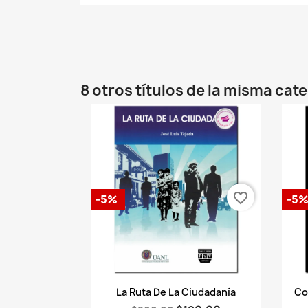
8 otros títulos de la misma cat
favorite_border
-5%
-5
Vista rápida

La Ruta De La Ciudadanía
Co