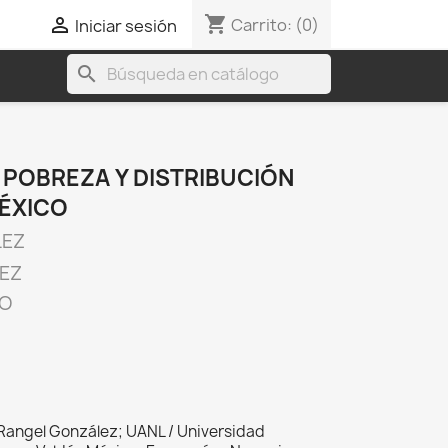
shopping_cart

Carrito:
(0)
Iniciar sesión
search
 POBREZA Y DISTRIBUCIÓN
MÉXICO
LEZ
EZ
CO
 Rangel González; UANL / Universidad