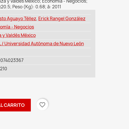
za y Valdés México; Economía - Negocios;
20.5; Peso (Kg): 0.68; â: 2011
sto Aguayo Téllez
,
Erick Rangel González
omía - Negocios
a y Valdés México
 / Universidad Autónoma de Nuevo León
6074023367
210
favorite_border
AL CARRITO