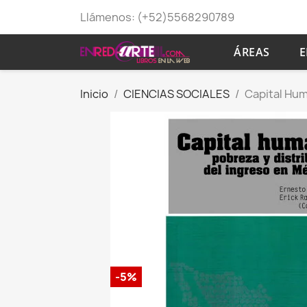
Llámenos:
(+52)5568290789
ÁREAS
E
Inicio
CIENCIAS SOCIALES
Capital Hum
-5%