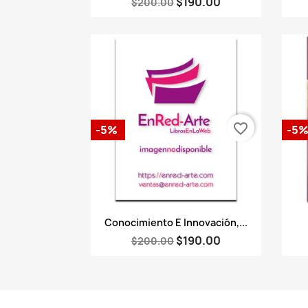
$190.00
$200.00
favorite_border
-5%
-5
Vista rápida

Conocimiento E Innovación,...
$190.00
$200.00