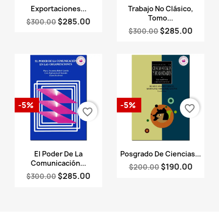
Vista rápida
Vista rápida


Exportaciones...
Trabajo No Clásico,
Tomo...
$285.00
$300.00
$285.00
$300.00
-5%
-5%
favorite_border
favorite_border
Vista rápida
Vista rápida


El Poder De La
Posgrado De Ciencias...
Comunicación...
$190.00
$200.00
$285.00
$300.00