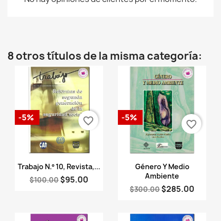
8 otros títulos de la misma categoría:
-5%
-5%
favorite_border
favorite_border
Vista rápida
Vista rápida


Trabajo N.º 10, Revista,...
Género Y Medio
Ambiente
$95.00
$100.00
$285.00
$300.00