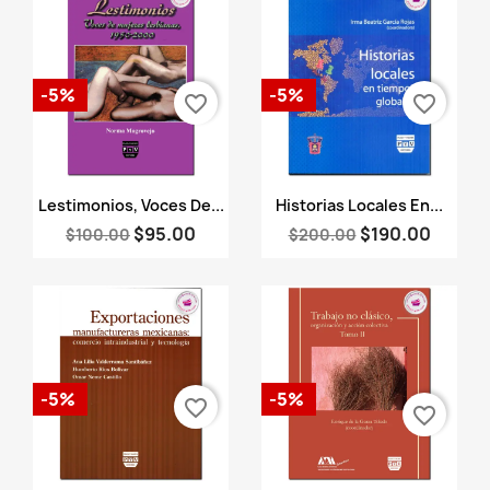
-5%
-5%
favorite_border
favorite_border
Vista rápida
Vista rápida


Lestimonios, Voces De...
Historias Locales En...
$95.00
$190.00
$100.00
$200.00
-5%
-5%
favorite_border
favorite_border