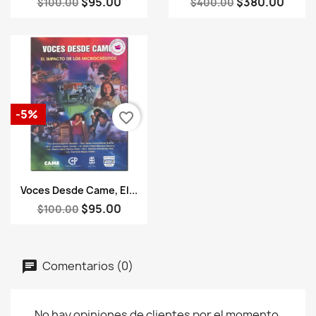
$95.00
$380.00
$100.00
$400.00
-5%
favorite_border
Vista rápida

Voces Desde Came, El...
$95.00
$100.00
Comentarios (0)
No hay opiniones de clientes por el momento.