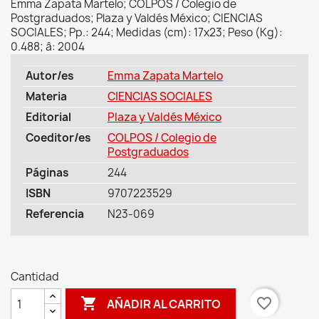
Emma Zapata Martelo; COLPOS / Colegio de
Postgraduados; Plaza y Valdés México; CIENCIAS
SOCIALES; Pp.: 244; Medidas (cm): 17x23; Peso (Kg):
0.488; â: 2004
Autor/es
Emma Zapata Martelo
Materia
CIENCIAS SOCIALES
Editorial
Plaza y Valdés México
Coeditor/es
COLPOS / Colegio de
Postgraduados
Páginas
244
ISBN
9707223529
Referencia
N23-069
Cantidad

favorite_border
AÑADIR AL CARRITO