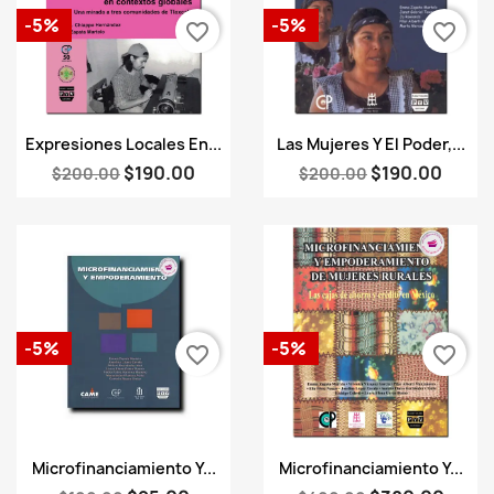
-5%
-5%
favorite_border
favorite_border
Vista rápida
Vista rápida


Expresiones Locales En...
Las Mujeres Y El Poder,...
$190.00
$190.00
$200.00
$200.00
-5%
-5%
favorite_border
favorite_border
Vista rápida
Vista rápida


Microfinanciamiento Y...
Microfinanciamiento Y...