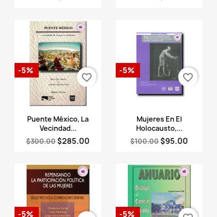
-5%
-5%
favorite_border
favorite_border
Vista rápida
Vista rápida


Puente México, La
Mujeres En El
Vecindad...
Holocausto,...
$285.00
$95.00
$300.00
$100.00
-5%
-5%