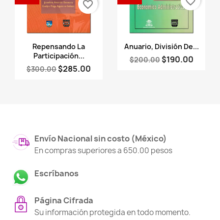
favorite_border
favorite_border
Vista rápida
Vista rápida


Repensando La
Anuario, División De...
Participación...
$190.00
$200.00
$285.00
$300.00
Envío Nacional sin costo (México)
En compras superiores a 650.00 pesos
Escríbanos
Página Cifrada
Su información protegida en todo momento.