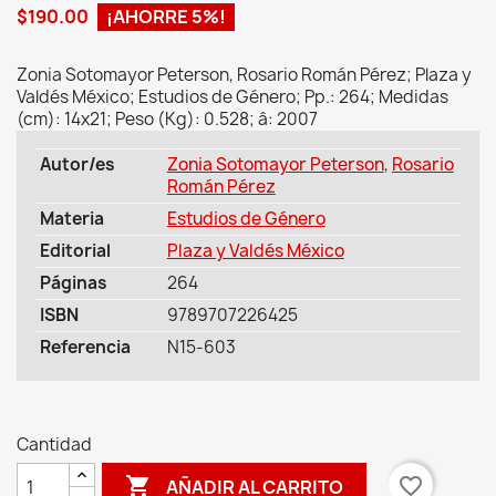
$190.00
¡AHORRE 5%!
Zonia Sotomayor Peterson, Rosario Román Pérez; Plaza y
Valdés México; Estudios de Género; Pp.: 264; Medidas
(cm): 14x21; Peso (Kg): 0.528; â: 2007
Autor/es
Zonia Sotomayor Peterson
,
Rosario
Román Pérez
Materia
Estudios de Género
Editorial
Plaza y Valdés México
Páginas
264
ISBN
9789707226425
Referencia
N15-603
Cantidad

favorite_border
AÑADIR AL CARRITO