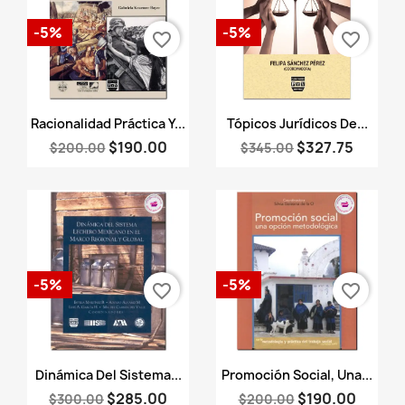
-5%
-5%
favorite_border
favorite_border
Vista rápida
Vista rápida


Racionalidad Práctica Y...
Tópicos Jurídicos De...
$190.00
$327.75
$200.00
$345.00
-5%
-5%
favorite_border
favorite_border
Vista rápida
Vista rápida


Dinámica Del Sistema...
Promoción Social, Una...
$285.00
$190.00
$300.00
$200.00