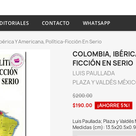
DITORIALES
CONTACTO
WHATSAPP
bérica Y Americana, Política-Ficción En Serio
COLOMBIA, IBÉRIC
FICCIÓN EN SERIO
LUIS PAULLADA
PLAZA Y VALDÉS MÉXI
$200.00
$190.00
¡AHORRE 5%!
Luis Paullada; Plaza y Valdé
Medidas (cm): 13.5x20.5x0.9