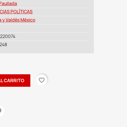
 Paullada
CIAS POLÍTICAS
a y Valdés México
220074
248
favorite_border
AL CARRITO