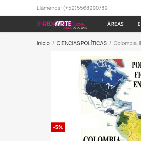
Llámenos:
(+52)5568290789
ÁREAS
E
Inicio
CIENCIAS POLÍTICAS
Colombia, I
-5%