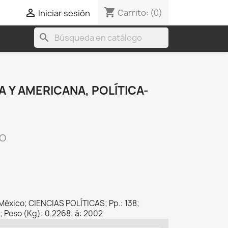
shopping_cart

Carrito:
(0)
Iniciar sesión
search
A Y AMERICANA, POLÍTICA-
CO
s México; CIENCIAS POLÍTICAS; Pp.: 138;
; Peso (Kg): 0.2268; â: 2002