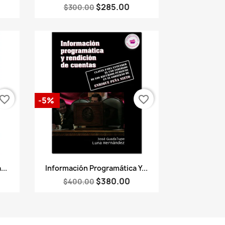
$285.00
$300.00
vorite_border
favorite_border
-5%
Vista rápida

...
Información Programática Y...
$380.00
$400.00