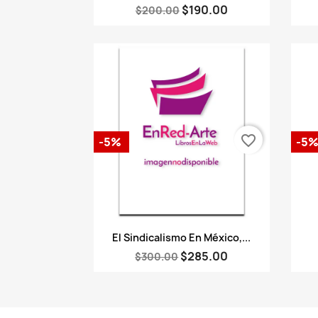
$190.00
$200.00
favorite_border
-5%
-5
Vista rápida

El Sindicalismo En México,...
$285.00
$300.00