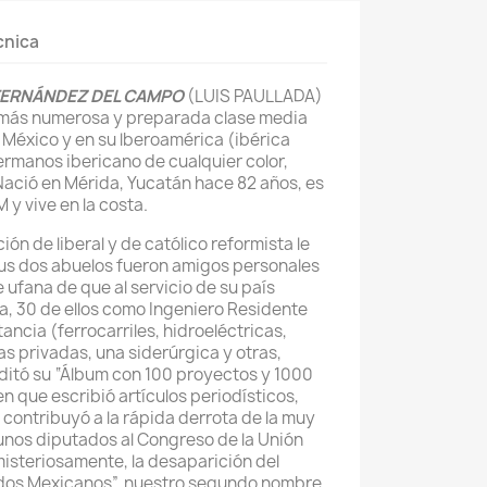
cnica
 FERNÁNDEZ DEL CAMPO
(LUIS PAULLADA)
 más numerosa y preparada clase media
México y en su lberoamérica (ibérica
hermanos ibericano de cualquier color,
 Nació en Mérida, Yucatán hace 82 años, es
 y vive en la costa.
ón de liberal y de católico reformista le
sus dos abuelos fueron amigos personales
 ufana de que al servicio de su país
a, 30 de ellos como Ingeniero Residente
ancia (ferrocarriles, hidroeléctricas,
ras privadas, una siderúrgica y otras,
ditó su “Álbum con 100 proyectos y 1000
n que escribió artículos periodísticos,
 contribuyó a la rápida derrota de la muy
nos diputados al Congreso de la Unión
misteriosamente, la desaparición del
dos Mexicanos”, nuestro segundo nombre.