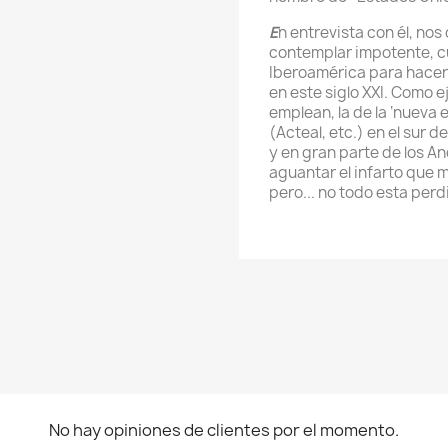
E
n entrevista con él, no
contemplar impotente, c
Iberoamérica para hace
en este siglo XXI. Como 
emplean, la de la ‘nueva 
(Acteal, etc.) en el sur
y en gran parte de los A
aguantar el infarto que 
pero... no todo esta per
No hay opiniones de clientes por el momento.