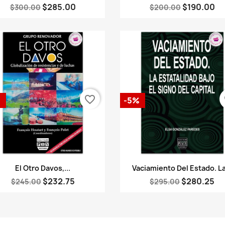
$285.00
$190.00
$300.00
$200.00
favorite_border
fa
%
-5%
Vista rápida
Vista rápida


El Otro Davos,...
Vaciamiento Del Estado. La
$232.75
$280.25
$245.00
$295.00