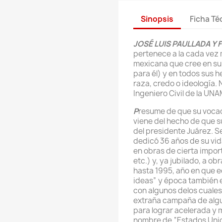
Sinopsis
Ficha Té
JOSÉ LUIS PAULLADA Y
pertenece a la cada vez
mexicana que cree en su 
para él) y en todos sus 
raza, credo o ideología.
Ingeniero Civil de la UNAM
P
resume de que su vocaci
viene del hecho de que 
del presidente Juárez. Se
dedicó 36 años de su vid
en obras de cierta import
etc.) y, ya jubilado, a ob
hasta 1995, año en que e
ideas” y época también e
con algunos delos cuales
extraña campaña de algu
para lograr acelerada y 
nombre de “Estados Uni