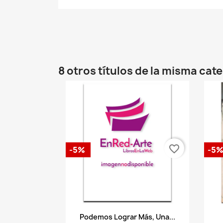
8 otros títulos de la misma cat
favorite_border
-5%
-5
Vista rápida

Podemos Lograr Más, Una...