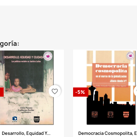
egoría:
favorite_border
fa
%
-5%
Vista rápida
Vista rápida


Desarrollo, Equidad Y...
Democracia Cosmopolita, En