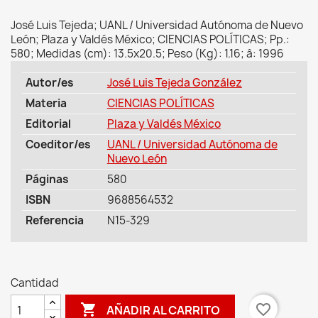
José Luis Tejeda; UANL / Universidad Autónoma de Nuevo
León; Plaza y Valdés México; CIENCIAS POLÍTICAS; Pp.:
580; Medidas (cm): 13.5x20.5; Peso (Kg): 1.16; â: 1996
Autor/es
José Luis Tejeda González
Materia
CIENCIAS POLÍTICAS
Editorial
Plaza y Valdés México
Coeditor/es
UANL / Universidad Autónoma de
Nuevo León
Páginas
580
ISBN
9688564532
Referencia
N15-329
Cantidad

favorite_border
AÑADIR AL CARRITO