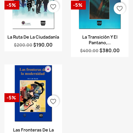
-5%
-5%
favorite_border
favorite_border
Vista rápida
Vista rápida


La Ruta De La Ciudadanía
La Transición Y El
Pantano,...
$190.00
$200.00
$380.00
$400.00
-5%
favorite_border
Vista rápida

Las Fronteras De La