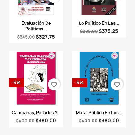
Vista rápida
Vista rápida


Evaluación De
Lo Político En Las...
Políticas...
$375.25
$395.00
$327.75
$345.00
-5%
-5%
favorite_border
favorite_border
Vista rápida
Vista rápida


Campañas, Partidos Y...
Moral Pública En Los...
$380.00
$380.00
$400.00
$400.00