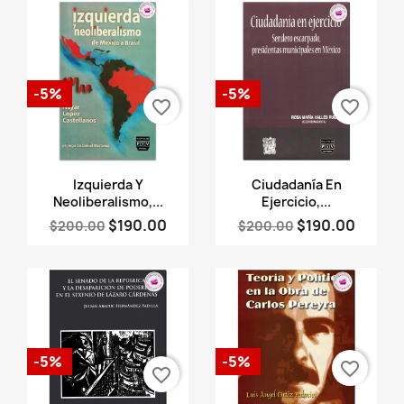
-5%
-5%
favorite_border
favorite_border
Vista rápida
Vista rápida


Izquierda Y
Ciudadanía En
Neoliberalismo,...
Ejercicio,...
$190.00
$190.00
$200.00
$200.00
-5%
-5%
favorite_border
favorite_border