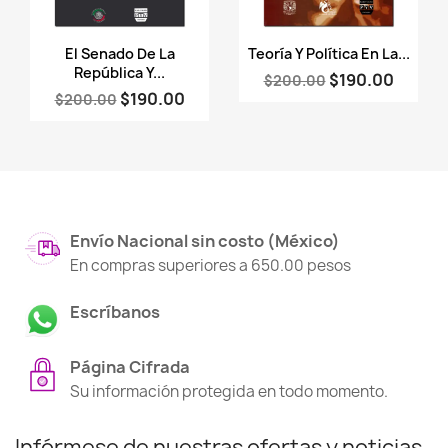
Vista rápida
Vista rápida


El Senado De La
Teoría Y Política En La...
República Y...
$190.00
$200.00
$190.00
$200.00
Envío Nacional sin costo (México)
En compras superiores a 650.00 pesos
Escríbanos
Página Cifrada
Su información protegida en todo momento.
Infórmese de nuestras ofertas y noticias