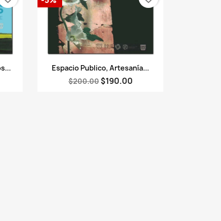
Vista rápida

s...
Espacio Publico, Artesanía...
$190.00
$200.00