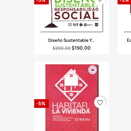
Vista rápida

Diseño Sustentable Y...
Ed
$190.00
$200.00
favorite_border
-5%