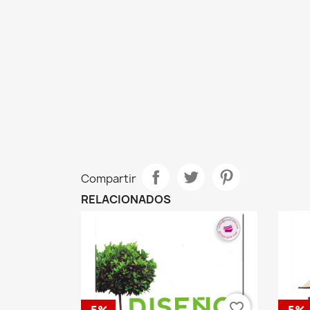
Compartir
RELACIONADOS
favorite_border
-5%
-5%