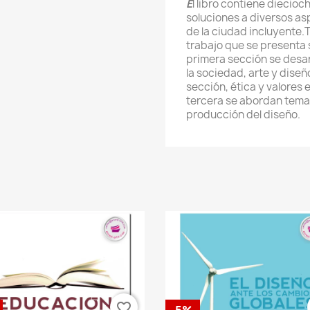
E
l libro contiene diecioc
soluciones a diversos as
de la ciudad incluyente.
trabajo que se presenta 
primera sección se desarr
la sociedad, arte y diseñ
sección, ética y valores e
tercera se abordan temas
producción del diseño.
favorite_border
-5%