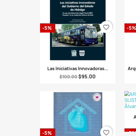
favorite_border
-5%
-5
Vista rápida

Las Iniciativas Innovadoras...
Arq
$95.00
$100.00
A
favorite_border
-5%
-5