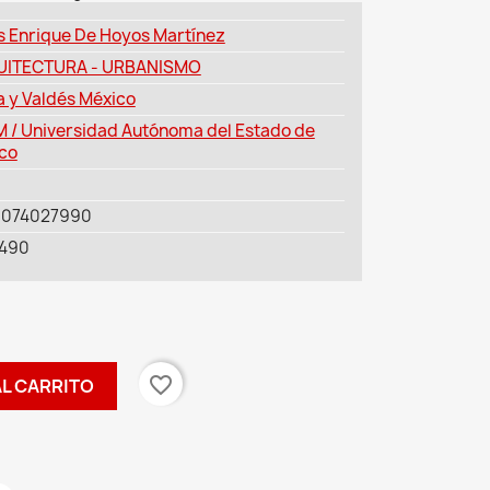
s Enrique De Hoyos Martínez
UITECTURA - URBANISMO
a y Valdés México
 / Universidad Autónoma del Estado de
co
6074027990
490
favorite_border
AL CARRITO