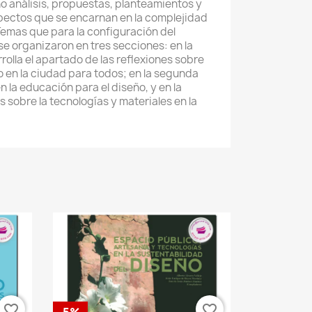
ho análisis, propuestas, planteamientos y
pectos que se encarnan en la complejidad
Temas que para la configuración del
se organizaron en tres secciones: en la
olla el apartado de las reflexiones sobre
o en la ciudad para todos; en la segunda
n la educación para el diseño, y en la
 sobre la tecnologías y materiales en la
favorite_border
favorite_border
-5%