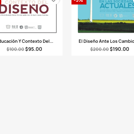
Vista rápida
Vista rápida


ucación Y Contexto Del...
El Diseño Ante Los Cambio
$95.00
$190.00
$100.00
$200.00