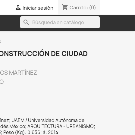
shopping_cart

Carrito:
(0)
Iniciar sesión
search
s
 CONSTRUCCIÓN DE CIUDAD
YOS MARTÍNEZ
CO
ínez; UAEM / Universidad Autónoma del
Valdés México; ARQUITECTURA - URBANISMO;
; Peso (Kg): 0.636; â: 2014