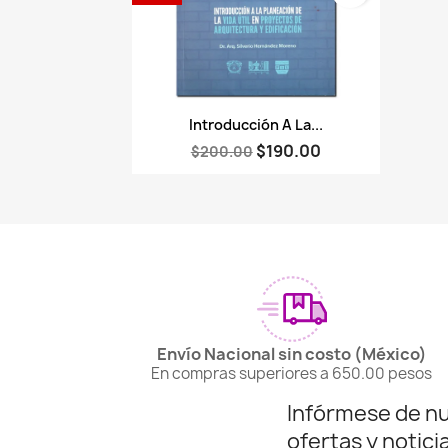
Vista rápida

Introducción A La...
$190.00
$200.00
Envío Nacional sin costo (México)
En compras superiores a 650.00 pesos
Infórmese de n
ofertas y notici