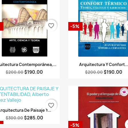
favorite_border
fa
%
-5%
Vista rápida
Vista rápida


uitectura Contemporánea,...
Arquitectura Y Confort..
$190.00
$190.00
$200.00
$200.00
favorite_border
Vista rápida

rquitectura De Paisaje Y...
$285.00
$300.00
fa
%
-5%