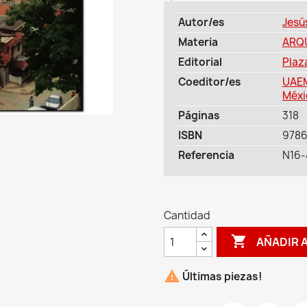
Autor/es
Jesú
Materia
ARQ
Editorial
Plaz
Coeditor/es
UAEM
Méxi
Páginas
318
ISBN
978
Referencia
N16-
Cantidad

AÑADIR 

Últimas piezas!