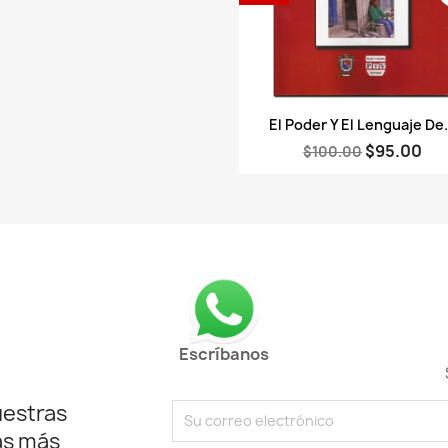
Vista rápida

El Poder Y El Lenguaje De.
$95.00
$100.00
Escríbanos
uestras
as más