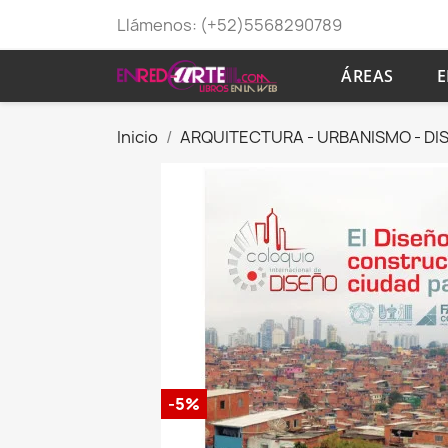
Llámenos:
(+52)5568290789
ÁREAS
E
Inicio
ARQUITECTURA - URBANISMO - DI
-5%