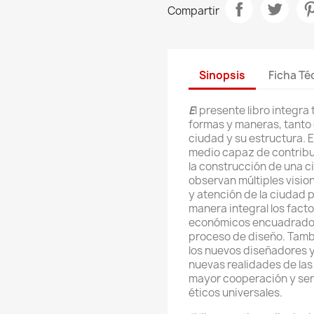
Compartir
Sinopsis
Ficha Té
E
l presente libro integra
formas y maneras, tanto 
ciudad y su estructura. 
medio capaz de contribui
la construcción de una c
observan múltiples visio
y atención de la ciudad
manera integral los facto
económicos encuadrados p
proceso de diseño. Tambi
los nuevos diseñadores y
nuevas realidades de la
mayor cooperación y sens
éticos universales.