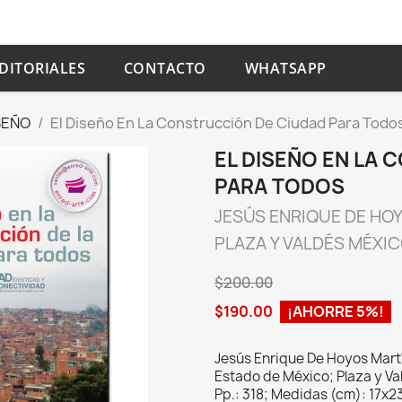
DITORIALES
CONTACTO
WHATSAPP
SEÑO
El Diseño En La Construcción De Ciudad Para Todo
EL DISEÑO EN LA
PARA TODOS
JESÚS ENRIQUE DE HO
PLAZA Y VALDÉS MÉXI
$200.00
$190.00
¡AHORRE 5%!
Jesús Enrique De Hoyos Mart
Estado de México; Plaza y 
Pp.: 318; Medidas (cm): 17x23