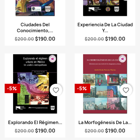
Vista rápida
Vista rápida


Ciudades Del
Experiencia De La Ciudad
Conocimiento,...
Y...
$190.00
$190.00
$200.00
$200.00
-5%
-5%
favorite_border
favorite_border
Vista rápida
Vista rápida


Explorando El Régimen...
La Morfogénesis De La...
$190.00
$190.00
$200.00
$200.00