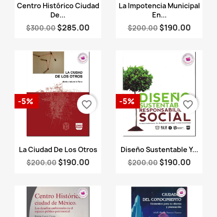
Vista rápida
Vista rápida


Centro Histórico Ciudad
La Impotencia Municipal
De...
En...
$285.00
$190.00
$300.00
$200.00
-5%
-5%
favorite_border
favorite_border
Vista rápida
Vista rápida


La Ciudad De Los Otros
Diseño Sustentable Y...
$190.00
$190.00
$200.00
$200.00