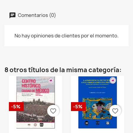
Comentarios (0)
No hay opiniones de clientes por el momento.
8 otros títulos de la misma categoría:
-5%
-5%
favorite_border
favorite_border