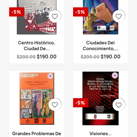
-5%
-5%
favorite_border
favorite_border
Vista rápida
Vista rápida


Centro Histórico,
Ciudades Del
Ciudad De...
Conocimiento,...
$190.00
$190.00
$200.00
$200.00
-5%
favorite_border
favorite_border
Vista rápida
Vista rápida


Grandes Problemas De
Visiones...