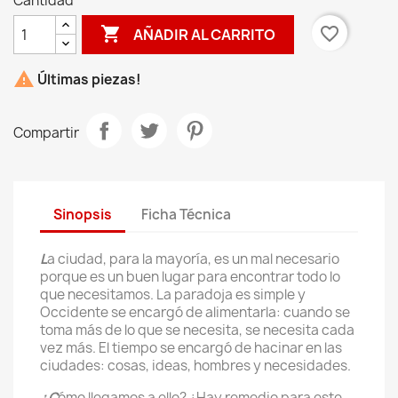
Cantidad

favorite_border
AÑADIR AL CARRITO

Últimas piezas!
Compartir
Sinopsis
Ficha Técnica
L
a ciudad, para la mayoría, es un mal necesario
porque es un buen lugar para encontrar todo lo
que necesitamos. La paradoja es simple y
Occidente se encargó de alimentarla: cuando se
toma más de lo que se necesita, se necesita cada
vez más. El tiempo se encargó de hacinar en las
ciudades: cosas, ideas, hombres y necesidades.
¿C
ómo llegamos a ello? ¿Hay remedio para este