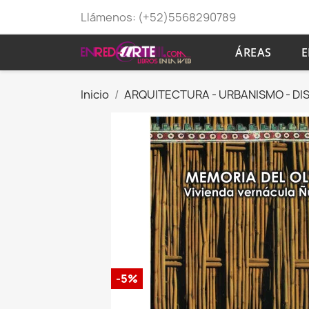
Llámenos:
(+52)5568290789
ÁREAS
E
Inicio
ARQUITECTURA - URBANISMO - DI
-5%