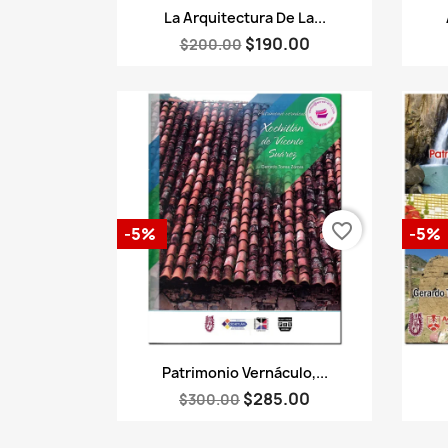
Vista rápida

La Arquitectura De La...
$190.00
$200.00
favorite_border
-5%
-5%
Vista rápida

Patrimonio Vernáculo,...
$285.00
$300.00