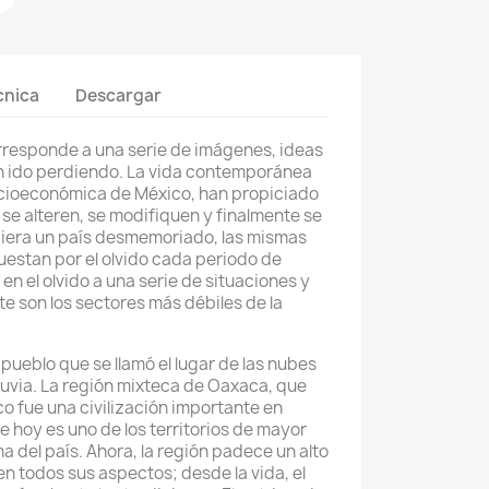
cnica
Descargar
responde a una serie de imágenes, ideas
an ido perdiendo. La vida contemporánea
ocioeconómica de México, han propiciado
se alteren, se modifiquen y finalmente se
iera un país desmemoriado, las mismas
uestan por el olvido cada periodo de
en el olvido a una serie de situaciones y
e son los sectores más débiles de la
pueblo que se llamó el lugar de las nubes
 lluvia. La región mixteca de Oaxaca, que
co fue una civilización importante en
e hoy es uno de los territorios de mayor
 del país. Ahora, la región padece un alto
en todos sus aspectos; desde la vida, el