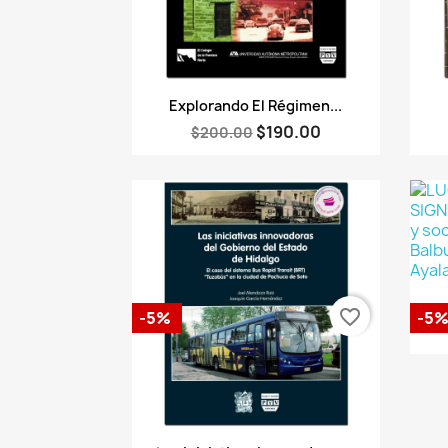
Vista rápida

Explorando El Régimen...
$190.00
$200.00
favorite_border
-5%
-5
Vista rápida