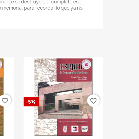
damente se destruye por completo ese
 memoria, para recordar lo que ya no
favorite_border
favorite_border
-5%