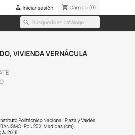
shopping_cart

Carrito:
(0)
Iniciar sesión
search
IDO, VIVIENDA VERNÁCULA
ATE
CO
Instituto Politécnico Nacional; Plaza y Valdés
BANISMO; Pp.: 232; Medidas (cm):
; â: 2018