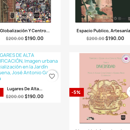
Vista rápida
Vista rápida


Globalización Y Centro...
Espacio Publico, Artesanía.
$190.00
$190.00
$200.00
$200.00
favorite_border
Vista rápida

Lugares De Alta...
fa
%
-5%
$190.00
$200.00
Vista rápida