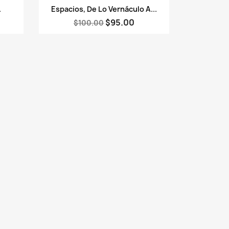
Vista rápida

.
Espacios, De Lo Vernáculo A...
$95.00
$100.00