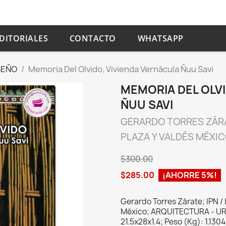
DITORIALES
CONTACTO
WHATSAPP
SEÑO
Memoria Del Olvido, Vivienda Vernácula Ñuu Savi
MEMORIA DEL OLV
ÑUU SAVI
GERARDO TORRES ZÁR
PLAZA Y VALDÉS MÉXI
$300.00
$285.00
¡AHORRE 5%!
Gerardo Torres Zárate; IPN / 
México; ARQUITECTURA - UR
21.5x28x1.4; Peso (Kg): 1.1304