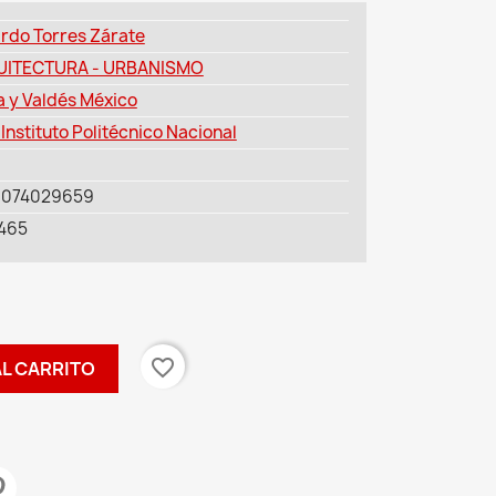
rdo Torres Zárate
UITECTURA - URBANISMO
a y Valdés México
 Instituto Politécnico Nacional
6074029659
465
favorite_border
AL CARRITO