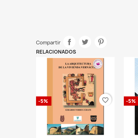
Compartir
RELACIONADOS
favorite_border
-5%
-5%