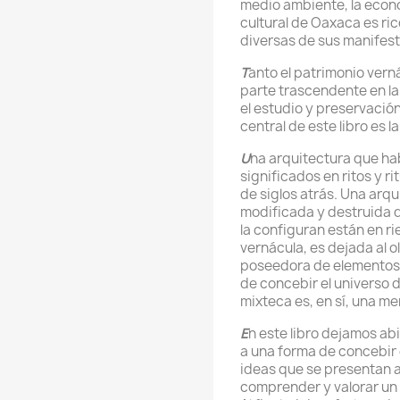
medio ambiente, la econo
cultural de Oaxaca es ri
diversas de sus manifes
T
anto el patrimonio vern
parte trascendente en la
el estudio y preservación 
central de este libro es l
U
na arquitectura que hab
significados en ritos y 
de siglos atrás. Una arqu
modificada y destruida 
la configuran están en r
vernácula, es dejada al o
poseedora de elementos q
de concebir el universo 
mixteca es, en sí, una m
E
n este libro dejamos ab
a una forma de concebir 
ideas que se presentan a 
comprender y valorar un 