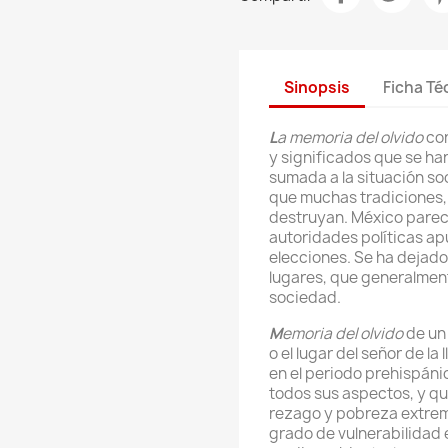
Sinopsis
Ficha Té
L
a memoria del olvido
cor
y significados que se h
sumada a la situación s
que muchas tradiciones, 
destruyan. México parec
autoridades políticas ap
elecciones. Se ha dejado 
lugares, que generalment
sociedad.
M
emoria del olvido
de un 
o el lugar del señor de la
en el periodo prehispáni
todos sus aspectos, y qu
rezago y pobreza extrema
grado de vulnerabilidad 