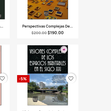
Vista rápida

..
Perspectivas Complejas De...
$190.00
$200.00
vorite_border
favorite_border
-5%
Vista rápida