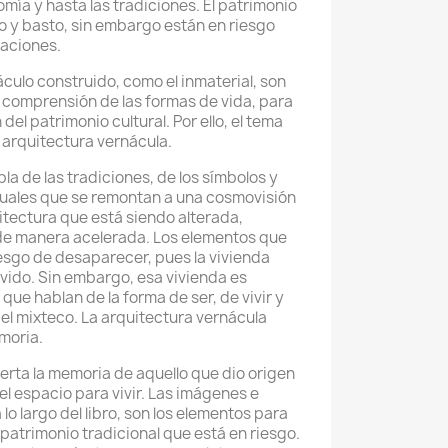
mía y hasta las tradiciones. El patrimonio
co y basto, sin embargo están en riesgo
taciones.
áculo construido, como el inmaterial, son
 comprensión de las formas de vida, para
del patrimonio cultural. Por ello, el tema
a arquitectura vernácula.
la de las tradiciones, de los símbolos y
rituales que se remontan a una cosmovisión
itectura que está siendo alterada,
de manera acelerada. Los elementos que
iesgo de desaparecer, pues la vivienda
lvido. Sin embargo, esa vivienda es
ue hablan de la forma de ser, de vivir y
del mixteco. La arquitectura vernácula
emoria.
ierta la memoria de aquello que dio origen
el espacio para vivir. Las imágenes e
lo largo del libro, son los elementos para
patrimonio tradicional que está en riesgo.