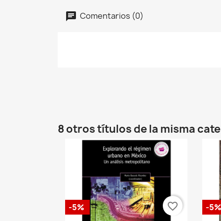
Comentarios (0)
8 otros títulos de la misma cat
favorite_border
-5%
-5