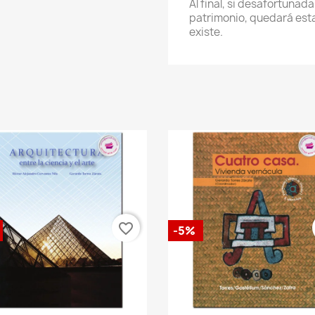
Al final, si desafortuna
patrimonio, quedará esta
existe.
favorite_border
-5%