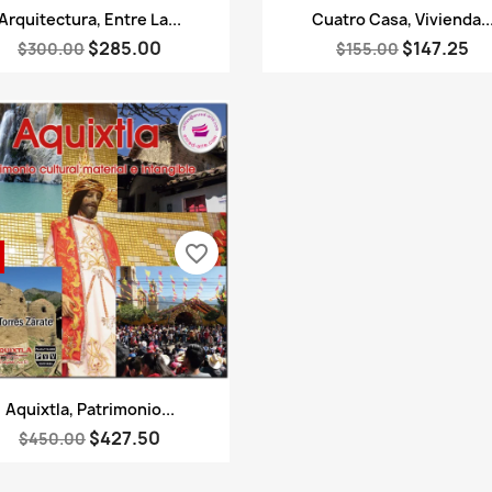
Vista rápida
Vista rápida


Arquitectura, Entre La...
Cuatro Casa, Vivienda..
$285.00
$147.25
$300.00
$155.00
favorite_border
Vista rápida

Aquixtla, Patrimonio...
$427.50
$450.00