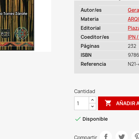
Autor/es
Gera
Materia
ARQ
Editorial
Plaz
Coeditor/es
IPN /
Páginas
232
ISBN
978
Referencia
N21-
Cantidad

AÑADIR 

Disponible
Compartir