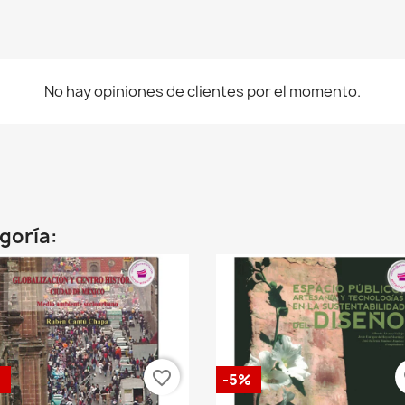
No hay opiniones de clientes por el momento.
egoría:
favorite_border
fa
%
-5%