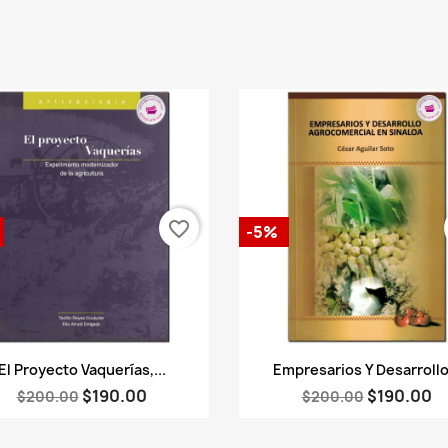
favorite_border
-5%
Vista rápida
Vista rápida


El Proyecto Vaquerías,...
Empresarios Y Desarrollo.
$190.00
$190.00
$200.00
$200.00