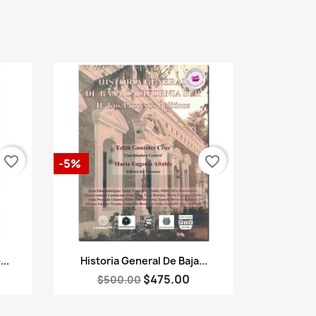
favorite_border
favorite_border
-5%
Vista rápida

..
Historia General De Baja...
$475.00
$500.00