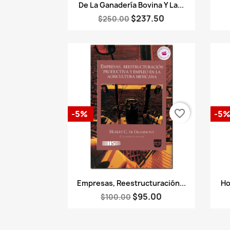
Vista rápida

De La Ganadería Bovina Y La...
$237.50
$250.00
favorite_border
-5%
-5
Vista rápida

Empresas, Reestructuración...
Ho
$95.00
$100.00