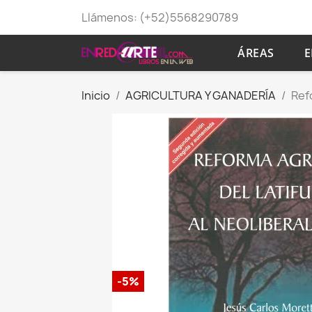
Llámenos:
(+52)5568290789
ÁREAS
E
Inicio
AGRICULTURA Y GANADERÍA
Ref
-5%