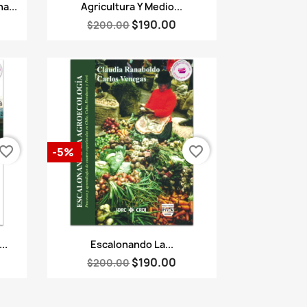
Vista rápida

a...
Agricultura Y Medio...
$190.00
$200.00
vorite_border
favorite_border
-5%
Vista rápida

..
Escalonando La...
$190.00
$200.00