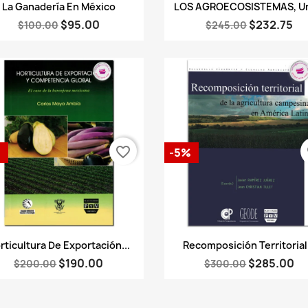
Vista rápida
Vista rápida


La Ganadería En México
LOS AGROECOSISTEMAS, Un
$95.00
$232.75
$100.00
$245.00
favorite_border
fa
%
-5%
Vista rápida
Vista rápida


rticultura De Exportación...
Recomposición Territorial.
$190.00
$285.00
$200.00
$300.00