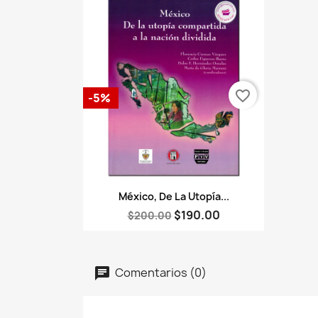
favorite_border
-5%
Vista rápida

México, De La Utopía...
$190.00
$200.00
Comentarios (0)