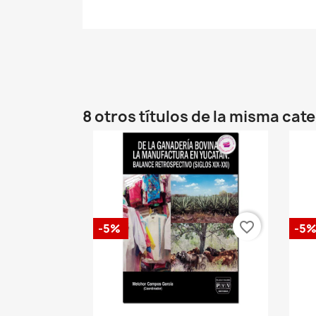
8 otros títulos de la misma cat
favorite_border
-5%
-5