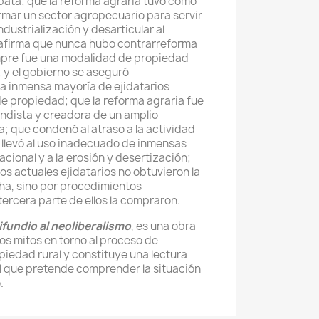
pata; que la reforma agraria tuvo como
rmar un sector agropecuario para servir
dustrialización y desarticular al
afirma que nunca hubo contrarreforma
empre fue una modalidad de propiedad
; y el gobierno se aseguró
a inmensa mayoría de ejidatarios
de propiedad; que la reforma agraria fue
ndista y creadora de un amplio
a; que condenó al atraso a la actividad
; llevó al uso inadecuado de inmensas
acional y a la erosión y desertización;
os actuales ejidatarios no obtuvieron la
cha, sino por procedimientos
 tercera parte de ellos la compraron.
ifundio al neoliberalismo
, es una obra
os mitos en torno al proceso de
piedad rural y constituye una lectura
l que pretende comprender la situación
.