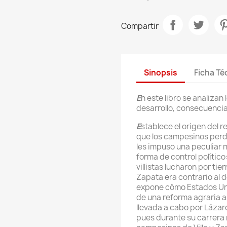
Compartir
Sinopsis
Ficha Té
E
n este libro se analizan
desarrollo, consecuencias
E
stablece el origen del r
que los campesinos perdi
les impuso una peculiar 
forma de control político
villistas lucharon por ti
Zapata era contrario al d
expone cómo Estados Uni
de una reforma agraria al
llevada a cabo por Láza
pues durante su carrera m