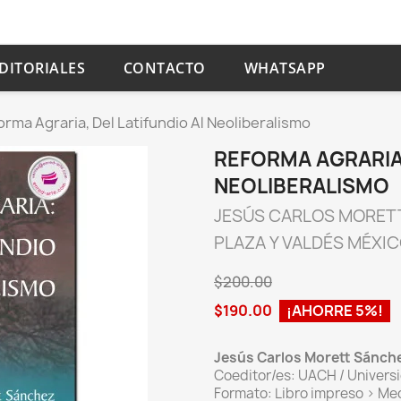
DITORIALES
CONTACTO
WHATSAPP
orma Agraria, Del Latifundio Al Neoliberalismo
REFORMA AGRARIA,
NEOLIBERALISMO
JESÚS CARLOS MORET
PLAZA Y VALDÉS MÉXI
$200.00
$190.00
¡AHORRE 5%!
Jesús Carlos Morett Sánch
Coeditor/es: UACH / Univers
Formato: Libro impreso > Med