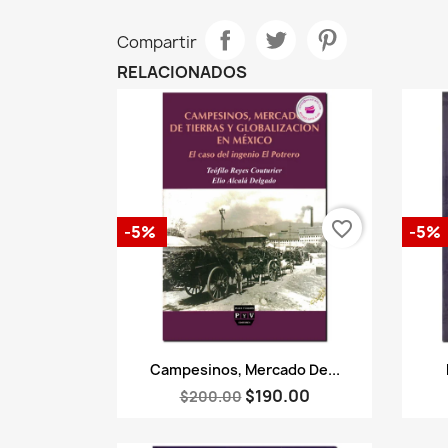
Compartir
RELACIONADOS
favorite_border
-5%
-5%
Vista rápida

Campesinos, Mercado De...
$190.00
$200.00