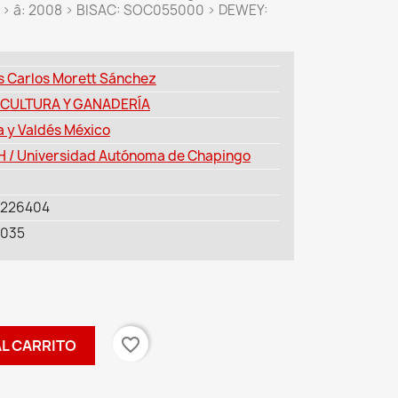
co > â: 2008 > BISAC: SOC055000 > DEWEY:
s Carlos Morett Sánchez
CULTURA Y GANADERÍA
a y Valdés México
 / Universidad Autónoma de Chapingo
7226404
-035
favorite_border
AL CARRITO