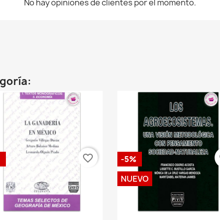
No hay opiniones de clientes por el momento.
egoría:
favorite_border
fa
%
-5%
NUEVO