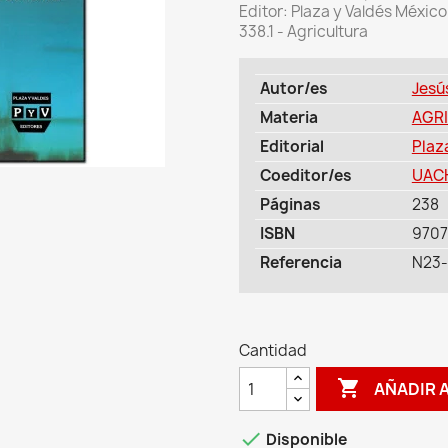
Editor: Plaza y Valdés Méxi
338.1 - Agricultura
Autor/es
Jesú
Materia
AGRI
Editorial
Plaz
Coeditor/es
UACH
Páginas
238
ISBN
970
Referencia
N23
Cantidad

AÑADIR 

Disponible