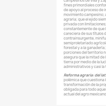
campesinos de Villa y Za
fines primordiales confo
de apoyo al proceso de in
movimiento campesino; 
agraria; que el ejido si
privada con limitaciones
constantemente de que l
careciera de sus títulos 
contrainsurgente, minifu
semiproletariado agrícol
forestal y a la ganadería
porciones del territorio n
asegura que la mitad de l
tierra por medio de la lu
administrativos y casi la
Reforma agraria: del lat
polémica que cuestiona l
transformación de la pro
obligada para todo aque
actual del agro mexicano