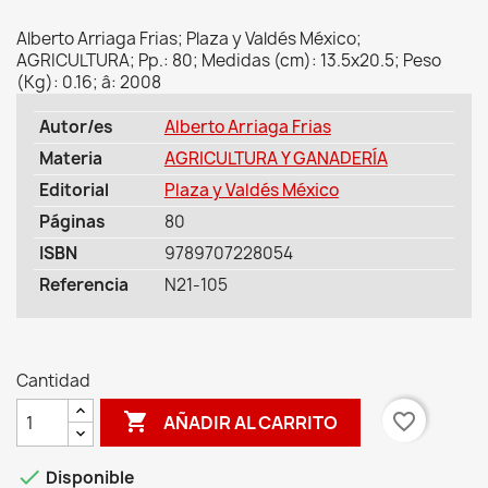
Alberto Arriaga Frias; Plaza y Valdés México;
AGRICULTURA; Pp.: 80; Medidas (cm): 13.5x20.5; Peso
(Kg): 0.16; â: 2008
Autor/es
Alberto Arriaga Frias
Materia
AGRICULTURA Y GANADERÍA
Editorial
Plaza y Valdés México
Páginas
80
ISBN
9789707228054
Referencia
N21-105
Cantidad

favorite_border
AÑADIR AL CARRITO

Disponible