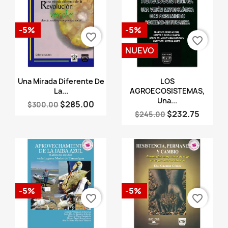
-5%
-5%
favorite_border
favorite_border
NUEVO
Vista rápida
Vista rápida


Una Mirada Diferente De
LOS
La...
AGROECOSISTEMAS,
Una...
$285.00
$300.00
$232.75
$245.00
-5%
-5%
favorite_border
favorite_border