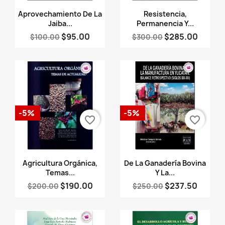
Vista rápida
Vista rápida


Aprovechamiento De La
Resistencia,
Jaiba...
Permanencia Y...
$95.00
$285.00
$100.00
$300.00
-5%
-5%
favorite_border
favorite_border
Vista rápida
Vista rápida


Agricultura Orgánica,
De La Ganadería Bovina
Temas...
Y La...
$190.00
$237.50
$200.00
$250.00