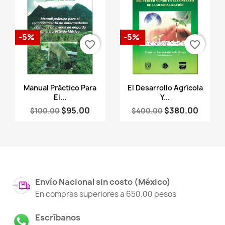
-5%
-5%
favorite_border
favorite_border
Vista rápida
Vista rápida


Manual Práctico Para
El Desarrollo Agrícola
El...
Y...
$95.00
$380.00
$100.00
$400.00
Envío Nacional sin costo (México)
En compras superiores a 650.00 pesos
Escríbanos