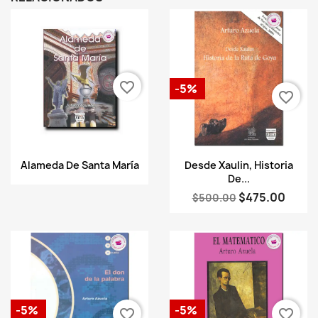
favorite_border
-5%
favorite_border
Vista rápida
Vista rápida


Alameda De Santa María
Desde Xaulin, Historia
De...
$475.00
$500.00
-5%
-5%
favorite_border
favorite_border