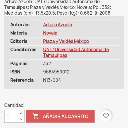
Arturo Azuela; UAT / Universidad Autónoma de
Tamaulipas; Plaza y Valdés México; Novela; Pp.: 332;
Medidas (cm): 13.5x20.5; Peso (Kg): 0.662; â: 2008
Autor/es
Arturo Azuela
Materia
Novela
Editorial
Plaza y Valdés México
Coeditor/es
UAT / Universidad Autónoma de
Tamaulipas
Páginas
332
ISBN
9684950012
Referencia
N13-004
Cantidad

favorite_border
AÑADIR AL CARRITO