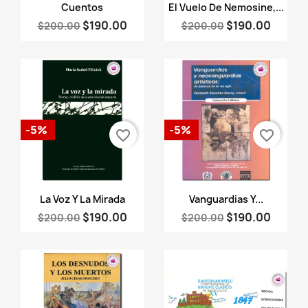
Vista rápida
Vista rápida


Cuentos
El Vuelo De Nemosine,...
$190.00
$190.00
$200.00
$200.00
-5%
-5%
favorite_border
favorite_border
Vista rápida
Vista rápida


La Voz Y La Mirada
Vanguardias Y...
$190.00
$190.00
$200.00
$200.00