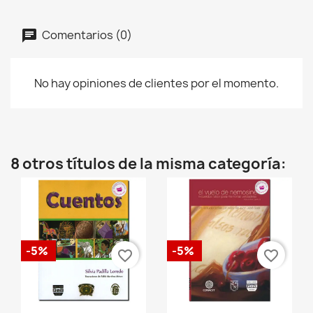
Comentarios (0)
No hay opiniones de clientes por el momento.
8 otros títulos de la misma categoría:
-5%
-5%
favorite_border
favorite_border