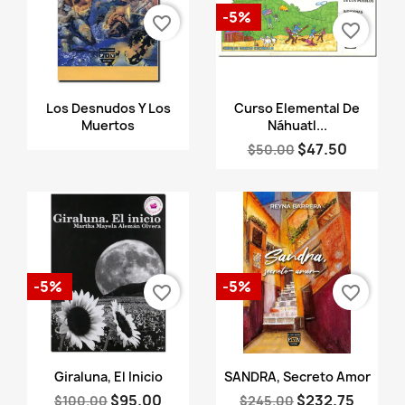
-5%
favorite_border
favorite_border
Vista rápida
Vista rápida


Los Desnudos Y Los
Curso Elemental De
Muertos
Náhuatl...
$47.50
$50.00
-5%
-5%
favorite_border
favorite_border
Vista rápida
Vista rápida


Giraluna, El Inicio
SANDRA, Secreto Amor
$95.00
$232.75
$100.00
$245.00