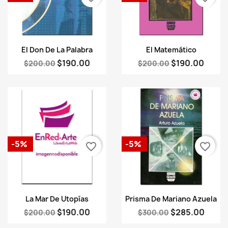
Vista rápida
Vista rápida


El Don De La Palabra
El Matemático
$190.00
$190.00
$200.00
$200.00
-5%
-5%
favorite_border
favorite_border
Vista rápida
Vista rápida


La Mar De Utopías
Prisma De Mariano Azuela
$190.00
$285.00
$200.00
$300.00