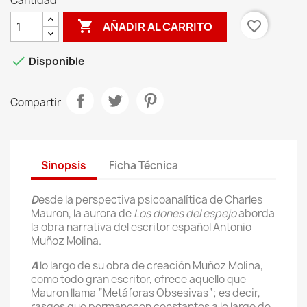
Cantidad

favorite_border
AÑADIR AL CARRITO

Disponible
Compartir
Sinopsis
Ficha Técnica
D
esde la perspectiva psicoanalítica de Charles
Mauron, la aurora de
Los dones del espejo
aborda
la obra narrativa del escritor español Antonio
Muñoz Molina.
A
lo largo de su obra de creación Muñoz Molina,
como todo gran escritor, ofrece aquello que
Mauron llama “Metáforas Obsesivas“; es decir,
rasgos que permanecen constantes a lo largo de