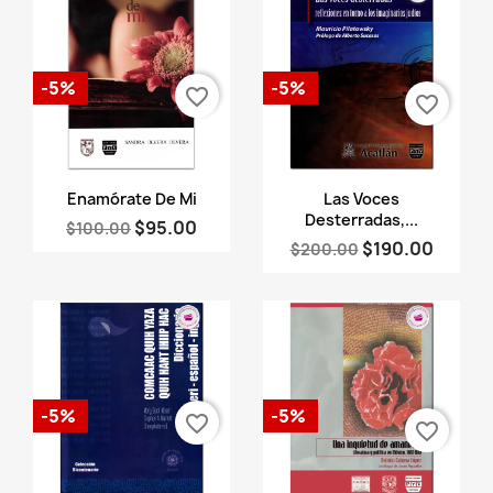
-5%
-5%
favorite_border
favorite_border
Vista rápida
Vista rápida


Enamórate De Mi
Las Voces
Desterradas,...
$95.00
$100.00
$190.00
$200.00
-5%
-5%
favorite_border
favorite_border