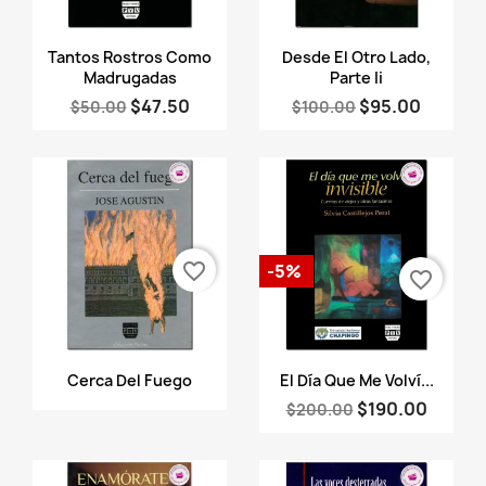
Vista rápida
Vista rápida


Tantos Rostros Como
Desde El Otro Lado,
Madrugadas
Parte Ii
$47.50
$95.00
$50.00
$100.00
favorite_border
-5%
favorite_border
Vista rápida
Vista rápida


Cerca Del Fuego
El Día Que Me Volví...
$190.00
$200.00