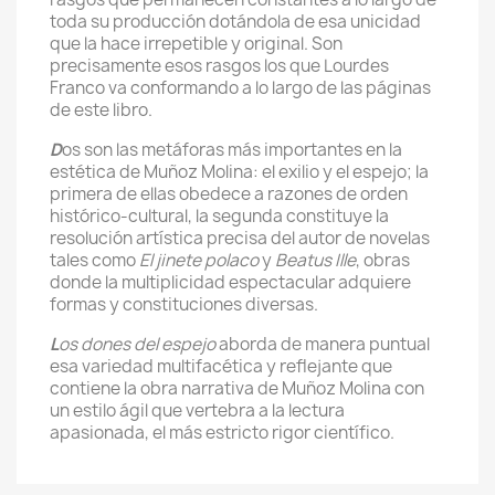
toda su producción dotándola de esa unicidad
que la hace irrepetible y original. Son
precisamente esos rasgos los que Lourdes
Franco va conformando a lo largo de las páginas
de este libro.
D
os son las metáforas más importantes en la
estética de Muñoz Molina: el exilio y el espejo; la
primera de ellas obedece a razones de orden
histórico-cultural, la segunda constituye la
resolución artística precisa del autor de novelas
tales como
El jinete polaco
y
Beatus Ille
, obras
donde la multiplicidad espectacular adquiere
formas y constituciones diversas.
L
os dones del espejo
aborda de manera puntual
esa variedad multifacética y reflejante que
contiene la obra narrativa de Muñoz Molina con
un estilo ágil que vertebra a la lectura
apasionada, el más estricto rigor científico.