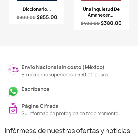
Vista rápida
Vista rápida


Diccionario...
Una Inquietud De
Amanecer,...
$855.00
$900.00
$380.00
$400.00
Envío Nacional sin costo (México)
En compras superiores a 650.00 pesos
Escríbanos
Página Cifrada
Su información protegida en todo momento.
Infórmese de nuestras ofertas y noticias