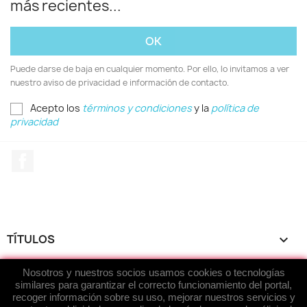
más recientes...
Puede darse de baja en cualquier momento. Por ello, lo invitamos a ver
nuestro aviso de privacidad e información de contacto.
Acepto los
términos y condiciones
y la
política de
privacidad
Facebook
TÍTULOS

Nosotros y nuestros socios usamos cookies o tecnologías
ACERCA DE...

similares para garantizar el correcto funcionamiento del portal,
recoger información sobre su uso, mejorar nuestros servicios y