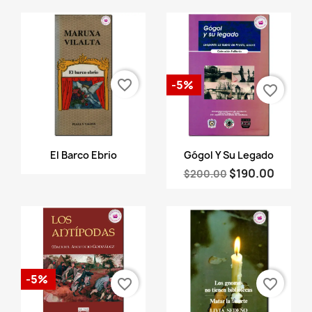
favorite_border
-5%
favorite_border
Vista rápida
Vista rápida


El Barco Ebrio
Gógol Y Su Legado
$190.00
$200.00
-5%
favorite_border
favorite_border