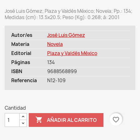
José Luis Gómez; Plaza y Valdés México; Novela; Pp.: 134;
Medidas (cm): 13.5x20.5; Peso (Kg): 0.268; â: 2001
Autor/es
José Luis Gómez
Materia
Novela
Editorial
Plaza y Valdés México
Páginas
134
ISBN
9688568899
Referencia
N12-109
Cantidad

favorite_border
AÑADIR AL CARRITO