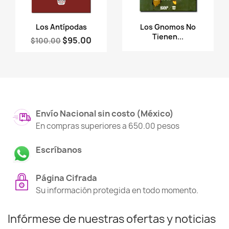
Vista rápida
Vista rápida


Los Antípodas
Los Gnomos No
Tienen...
$95.00
$100.00
Envío Nacional sin costo (México)
En compras superiores a 650.00 pesos
Escríbanos
Página Cifrada
Su información protegida en todo momento.
Infórmese de nuestras ofertas y noticias