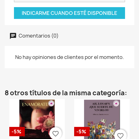
INDICARME CUANDO ESTÉ DISPONIBLE
Comentarios (0)
No hay opiniones de clientes por el momento.
8 otros títulos de la misma categoría:
-5%
-5%
favorite_border
favorite_border