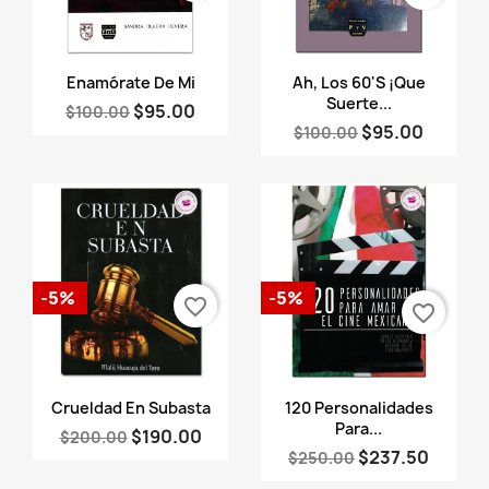
Vista rápida
Vista rápida


Enamórate De Mi
Ah, Los 60'S ­¡Que
Suerte...
$95.00
$100.00
$95.00
$100.00
-5%
-5%
favorite_border
favorite_border
Vista rápida
Vista rápida


Crueldad En Subasta
120 Personalidades
Para...
$190.00
$200.00
$237.50
$250.00