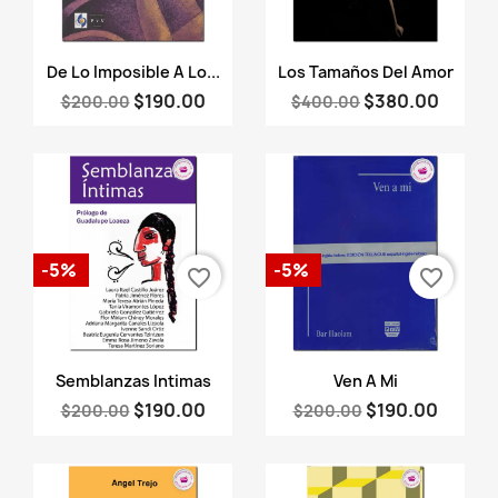
Vista rápida
Vista rápida


De Lo Imposible A Lo...
Los Tamaños Del Amor
$190.00
$380.00
$200.00
$400.00
-5%
-5%
favorite_border
favorite_border
Vista rápida
Vista rápida


Semblanzas Intimas
Ven A Mi
$190.00
$190.00
$200.00
$200.00