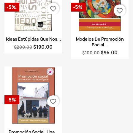
-5%
-5%
favorite_border
favorite_border
Vista rápida
Vista rápida


Ideas Estúpidas Que Nos...
Modelos De Promoción
Social...
$190.00
$200.00
$95.00
$100.00
-5%
favorite_border
Vista rápida

Promoción Social, Una...