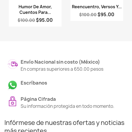
Vista rápida
Vista rápida


Humor De Amor,
Reencuentro, Versos Y...
Cuentos Para...
$95.00
$100.00
$95.00
$100.00
Envío Nacional sin costo (México)
En compras superiores a 650.00 pesos
Escríbanos
Página Cifrada
Su información protegida en todo momento.
Infórmese de nuestras ofertas y noticias
más recientes...