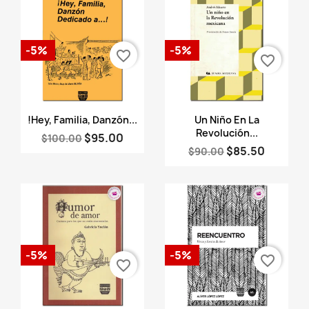
-5%
-5%
favorite_border
favorite_border
Vista rápida
Vista rápida


!Hey, Familia, Danzón...
Un Niño En La
Revolución...
$95.00
$100.00
$85.50
$90.00
-5%
-5%
favorite_border
favorite_border