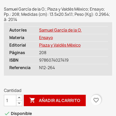
Samuel García de la O.; Plaza y Valdés México; Ensayo;
Pp.: 208; Medidas (cm): 13.5x20.5x1.1; Peso (Kg): 0.2964;
â: 2014
Autor/es
Samuel García de la O.
Materia
Ensayo
Editorial
Plaza y Valdés México
Páginas
208
ISBN
9786074027419
Referencia
N12-264
Cantidad

favorite_border
AÑADIR AL CARRITO

Disponible