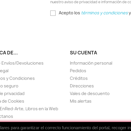
nuestro aviso de privacidad e información de c
Acepto los
términos y condiciones
y
A DE...
SU CUENTA
 Envíos/Devoluciones
Información personal
Legal
Pedidos
os y Condiciones
Créditos
go seguro
Direcciones
de privacidad
Vales de descuento
ca de Cookies
Mis alertas
EnRed-Arte, Libros en la Web
ctanos
el sitio
res para garantizar el correcto funcionamiento del portal, recoger i