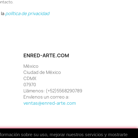
ontacto.
 la
política de privacidad
ENRED-ARTE.COM
México
Ciudad de México
CDMX
07970
Llámenos:
(+52)5568290789
Envíenos un correo a:
ventas@enred-arte.com
nformación sobre su uso, mejorar nuestros servicios y mostrarte