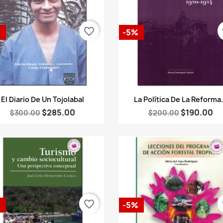
favorite_border
fa
%
-5%
Vista rápida
Vista rápida


El Diario De Un Tojolabal
La Política De La Reforma.
$285.00
$190.00
$300.00
$200.00
favorite_border
fa
%
-5%