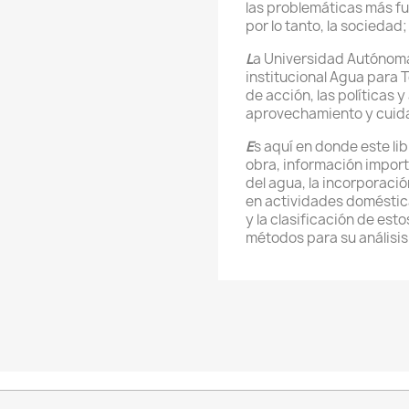
las problemáticas más fu
por lo tanto, la sociedad
L
a Universidad Autónoma 
institucional Agua para 
de acción, las políticas 
aprovechamiento y cuida
E
s aquí en donde este li
obra, información import
del agua, la incorporaci
en actividades doméstica
y la clasificación de est
métodos para su análisis 