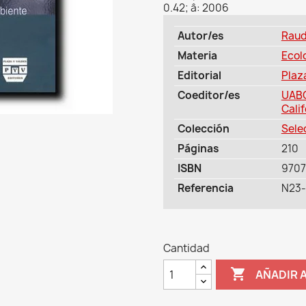
0.42; â: 2006
Autor/es
Raud
Materia
Ecol
Editorial
Plaz
Coeditor/es
UABC
Calif
Colección
Selec
Páginas
210
ISBN
9707
Referencia
N23
Cantidad

AÑADIR 