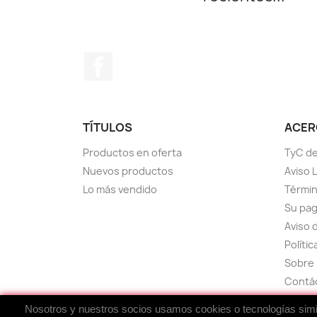
Facebook
TÍTULOS
ACERC
Productos en oferta
TyC de
Nuevos productos
Aviso 
Lo más vendido
Términ
Su pa
Aviso 
Políti
Sobre 
Contá
Mapa d
Nosotros y nuestros socios usamos cookies o tecnologías simila