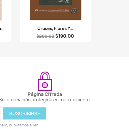
Vista rápida

...
Cruces, Flores Y...
$190.00
$200.00
Página Cifrada
Su información protegida en todo momento.
llo, lo invitamos a ver