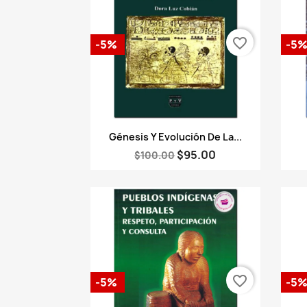
favorite_border
-5%
-5
Vista rápida

Génesis Y Evolución De La...
$95.00
$100.00
favorite_border
-5%
-5