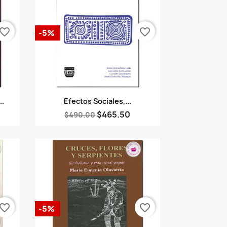
vorite_border
favorite_border
-5%
Vista rápida

..
Efectos Sociales,...
$465.50
$490.00
vorite_border
favorite_border
-5%