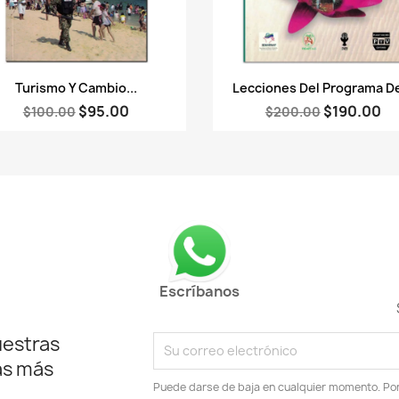
Vista rápida
Vista rápida


Turismo Y Cambio...
Lecciones Del Programa De
$95.00
$190.00
$100.00
$200.00
Escríbanos
uestras
as más
Puede darse de baja en cualquier momento. Por e