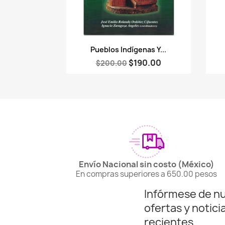
Vista rápida

Pueblos Indígenas Y...
$190.00
$200.00
Envío Nacional sin costo (México)
En compras superiores a 650.00 pesos
Infórmese de n
ofertas y notici
recientes...