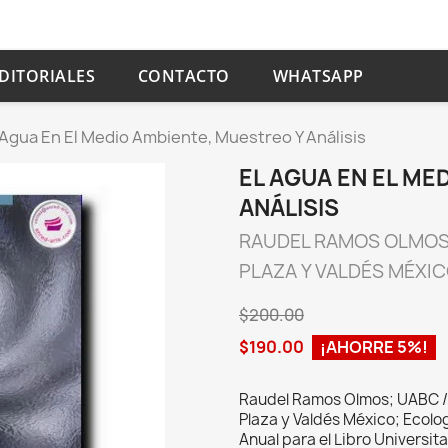
DITORIALES
CONTACTO
WHATSAPP
 Agua En El Medio Ambiente, Muestreo Y Análisis
EL AGUA EN EL ME
ANÁLISIS
RAUDEL RAMOS OLMO
PLAZA Y VALDÉS MÉXI
$200.00
$190.00
¡AHORRE 5%!
Raudel Ramos Olmos; UABC / 
Plaza y Valdés México; Ecolo
Anual para el Libro Universit