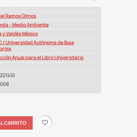
el Ramos Olmos
ogía - Medio Ambiente
a y Valdés México
 / Universidad Autónoma de Baja
ornia
ción Anual para el Libro Universitario
221410
-008
favorite_border
AL CARRITO