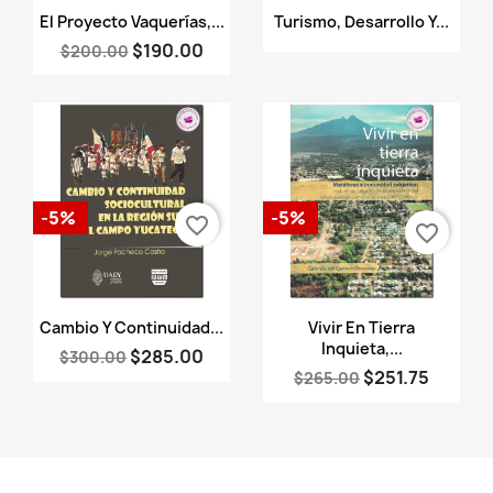
Vista rápida
Vista rápida


El Proyecto Vaquerías,...
Turismo, Desarrollo Y...
$190.00
$200.00
-5%
-5%
favorite_border
favorite_border
Vista rápida
Vista rápida


Cambio Y Continuidad...
Vivir En Tierra
Inquieta,...
$285.00
$300.00
$251.75
$265.00