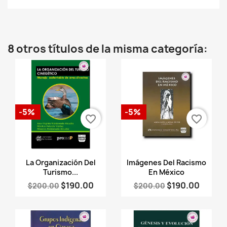
8 otros títulos de la misma categoría:
-5%
-5%
favorite_border
favorite_border
Vista rápida
Vista rápida


La Organización Del
Imágenes Del Racismo
Turismo...
En México
$190.00
$190.00
$200.00
$200.00