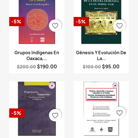
-5%
-5%
favorite_border
favorite_border
Vista rápida
Vista rápida


Grupos Indígenas En
Génesis Y Evolución De
Oaxaca,...
La...
$190.00
$95.00
$200.00
$100.00
favorite_border
-5%
favorite_border