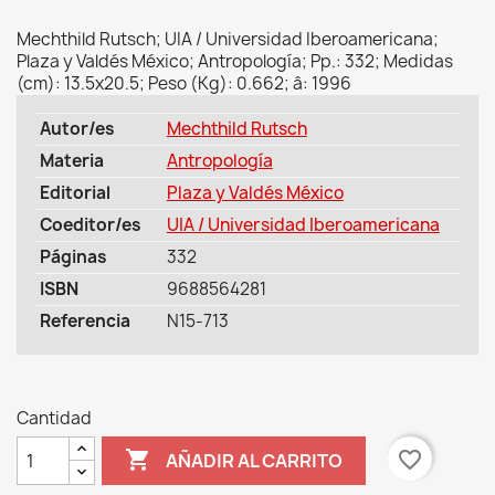
Mechthild Rutsch; UIA / Universidad Iberoamericana;
Plaza y Valdés México; Antropología; Pp.: 332; Medidas
(cm): 13.5x20.5; Peso (Kg): 0.662; â: 1996
Autor/es
Mechthild Rutsch
Materia
Antropología
Editorial
Plaza y Valdés México
Coeditor/es
UIA / Universidad Iberoamericana
Páginas
332
ISBN
9688564281
Referencia
N15-713
Cantidad

favorite_border
AÑADIR AL CARRITO