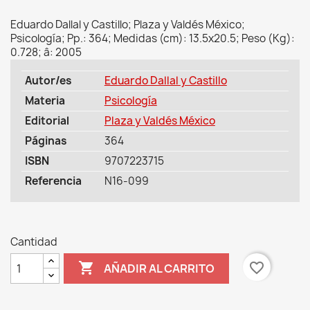
Eduardo Dallal y Castillo; Plaza y Valdés México;
Psicología; Pp.: 364; Medidas (cm): 13.5x20.5; Peso (Kg):
0.728; â: 2005
Autor/es
Eduardo Dallal y Castillo
Materia
Psicología
Editorial
Plaza y Valdés México
Páginas
364
ISBN
9707223715
Referencia
N16-099
Cantidad

favorite_border
AÑADIR AL CARRITO