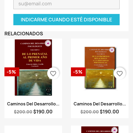
INDICARME CUANDO ESTÉ DISPONIBLE
RELACIONADOS
-5%
-5%
favorite_border
favorite_border
Vista rápida
Vista rápida


Caminos Del Desarrollo...
Caminos Del Desarrollo...
$190.00
$190.00
$200.00
$200.00