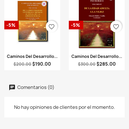
-5%
-5%
favorite_border
favorite_border
Vista rápida
Vista rápida


Caminos Del Desarrollo...
Caminos Del Desarrollo...
$190.00
$285.00
$200.00
$300.00
Comentarios (0)
No hay opiniones de clientes por el momento.