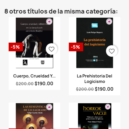
8 otros títulos de la misma categoría:
-5%
-5%
favorite_border
favorite_border
Vista rápida
Vista rápida


Cuerpo, Crueldad Y...
La Prehistoria Del
Logicismo
$190.00
$200.00
$190.00
$200.00