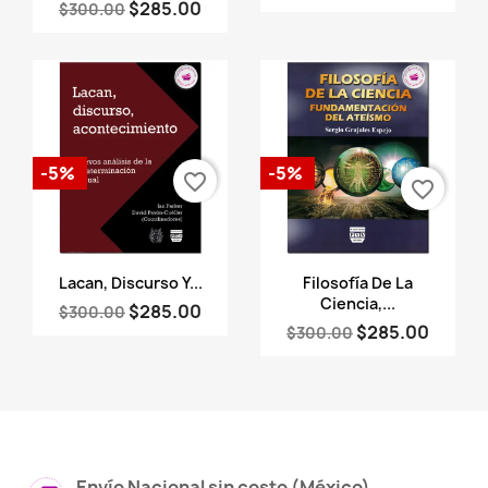
$285.00
$300.00
-5%
-5%
favorite_border
favorite_border
Vista rápida
Vista rápida


Lacan, Discurso Y...
Filosofía De La
Ciencia,...
$285.00
$300.00
$285.00
$300.00
Envío Nacional sin costo (México)