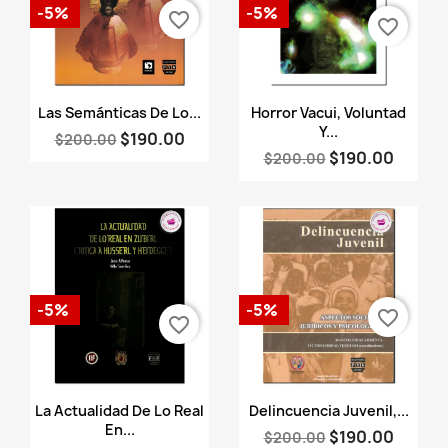
-5%
-5%
favorite_border
favorite_border
Vista rápida
Vista rápida


Las Semánticas De Lo...
Horror Vacui, Voluntad
Y...
$190.00
$200.00
$190.00
$200.00
-5%
-5%
favorite_border
favorite_border
Vista rápida
Vista rápida


La Actualidad De Lo Real
Delincuencia Juvenil,...
En...
$190.00
$200.00