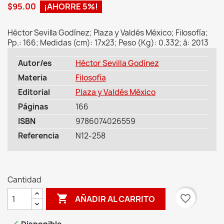
$95.00
¡AHORRE 5%!
Héctor Sevilla Godínez; Plaza y Valdés México; Filosofía;
Pp.: 166; Medidas (cm): 17x23; Peso (Kg): 0.332; â: 2013
Autor/es
Héctor Sevilla Godínez
Materia
Filosofía
Editorial
Plaza y Valdés México
Páginas
166
ISBN
9786074026559
Referencia
N12-258
Cantidad

favorite_border
AÑADIR AL CARRITO