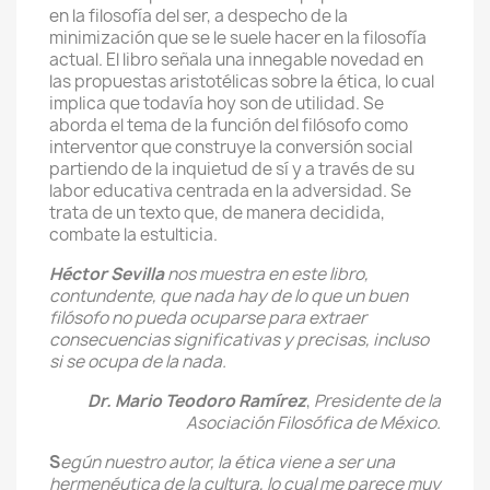
en la filosofía del ser, a despecho de la
minimización que se le suele hacer en la filosofía
actual. El libro señala una innegable novedad en
las propuestas aristotélicas sobre la ética, lo cual
implica que todavía hoy son de utilidad. Se
aborda el tema de la función del filósofo como
interventor que construye la conversión social
partiendo de la inquietud de sí y a través de su
labor educativa centrada en la adversidad. Se
trata de un texto que, de manera decidida,
combate la estulticia.
Héctor Sevilla
nos muestra en este libro,
contundente, que nada hay de lo que un buen
filósofo no pueda ocuparse para extraer
consecuencias significativas y precisas, incluso
si se ocupa de la nada.
Dr. Mario Teodoro Ramírez
,
Presidente de la
Asociación Filosófica de México.
S
egún nuestro autor, la ética viene a ser una
hermenéutica de la cultura, lo cual me parece muy