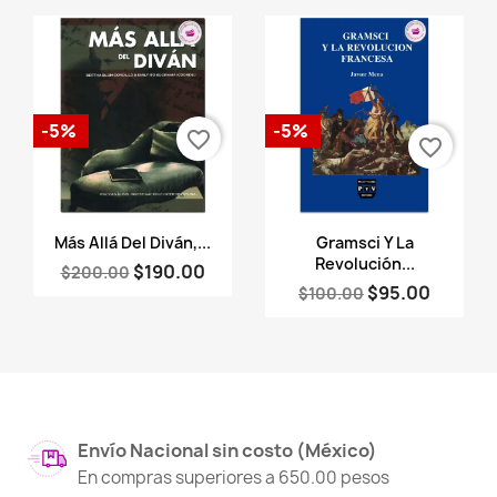
-5%
-5%
favorite_border
favorite_border
Vista rápida
Vista rápida


Más Allá Del Diván,...
Gramsci Y La
Revolución...
$190.00
$200.00
$95.00
$100.00
Envío Nacional sin costo (México)
En compras superiores a 650.00 pesos