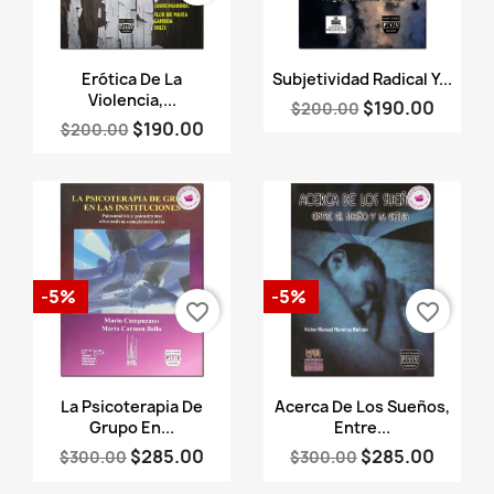
Vista rápida
Vista rápida


Erótica De La
Subjetividad Radical Y...
Violencia,...
$190.00
$200.00
$190.00
$200.00
-5%
-5%
favorite_border
favorite_border
Vista rápida
Vista rápida


La Psicoterapia De
Acerca De Los Sueños,
Grupo En...
Entre...
$285.00
$285.00
$300.00
$300.00