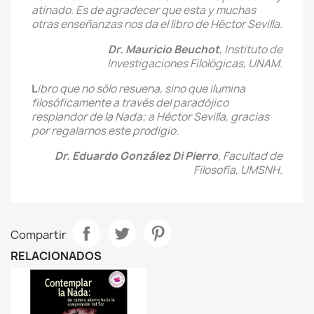
atinado. Es de agradecer que esta y muchas
otras enseñanzas nos da el libro de Héctor Sevilla.
Dr. Mauricio Beuchot
, Instituto de
Investigaciones Filológicas, UNAM.
L
ibro que no sólo resuena, sino que ilumina
filosóficamente a través del paradójico
resplandor de la Nada; a Héctor Sevilla, gracias
por regalarnos este prodigio.
Dr. Eduardo González Di Pierro
, Facultad de
Filosofía, UMSNH.
Compartir
RELACIONADOS