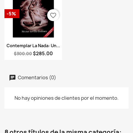
-5%
favorite_border
Vista rápida

Contemplar La Nada: Un...
$285.00
$300.00
Comentarios (0)
No hay opiniones de clientes por el momento.
8 otros títulos de la misma categoría: