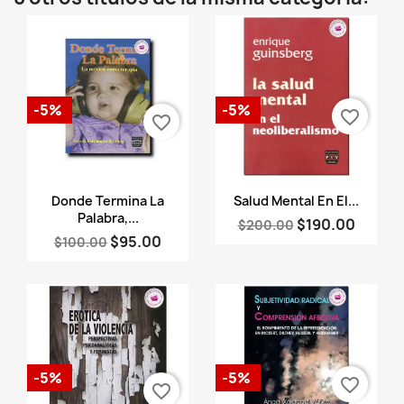
-5%
-5%
favorite_border
favorite_border
Vista rápida
Vista rápida


Donde Termina La
Salud Mental En El...
Palabra,...
$190.00
$200.00
$95.00
$100.00
-5%
-5%
favorite_border
favorite_border