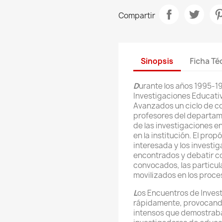
Compartir
Sinopsis
Ficha Té
D
urante los años 1995-1
Investigaciones Educativ
Avanzados un ciclo de c
profesores del departame
de las investigaciones e
en la institución. El pro
interesada y los investig
encontrados y debatir c
convocados, las particu
movilizados en los proce
L
os Encuentros de Inves
rápidamente, provocando
intensos que demostraba