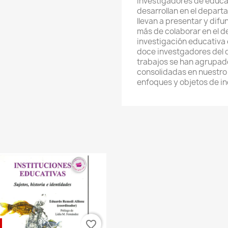
investigadores de educac
desarrollan en el depart
llevan a presentar y dif
más de colaborar en el de
investigación educativa e
doce investgadores del d
trabajos se han agrupad
consolidadas en nuestro
enfoques y objetos de i
favorite_border