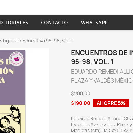
DITORIALES
CONTACTO
WHATSAPP
tigación Educativa 95-98, Vol. 1
ENCUENTROS DE I
95-98, VOL. 1
EDUARDO REMEDI ALLI
PLAZA Y VALDÉS MÉXI
$200.00
$190.00
¡AHORRE 5%!
Eduardo Remedi Allione; CINV
Estudios Avanzados; Plaza y
Medidas (cm): 13.5x20.5x2.1;