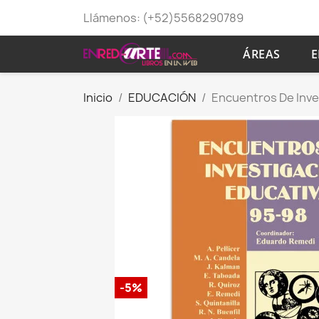
Llámenos:
(+52)5568290789
ÁREAS
E
Inicio
EDUCACIÓN
Encuentros De Inves
-5%