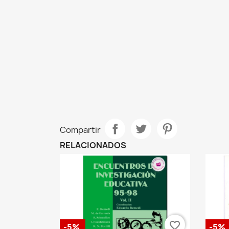
Compartir
RELACIONADOS
favorite_border
-5%
-5%