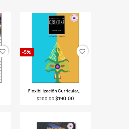
vorite_border
favorite_border
-5%
Vista rápida

Flexibilización Curricular,...
$190.00
$200.00