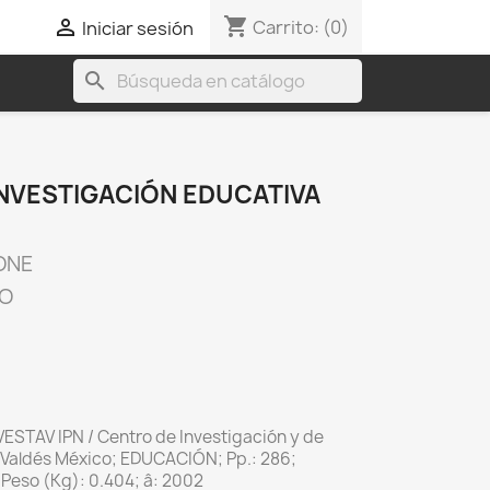
shopping_cart

Carrito:
(0)
Iniciar sesión
search
NVESTIGACIÓN EDUCATIVA
ONE
CO
ESTAV IPN / Centro de Investigación y de
 Valdés México; EDUCACIÓN; Pp.: 286;
 Peso (Kg): 0.404; â: 2002