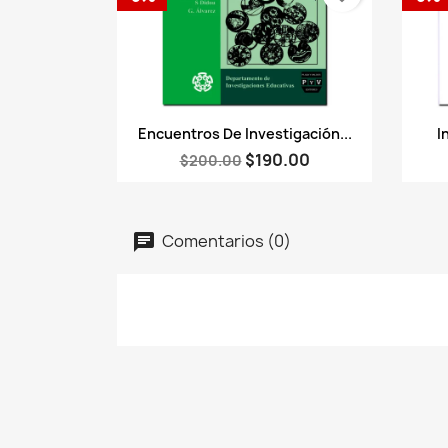
Vista rápida

Encuentros De Investigación...
I
$190.00
$200.00
Comentarios (0)