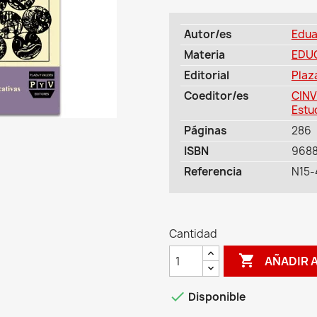
Autor/es
Edua
Materia
EDU
Editorial
Plaz
Coeditor/es
CINV
Estu
Páginas
286
ISBN
968
Referencia
N15-
Cantidad

AÑADIR 

Disponible