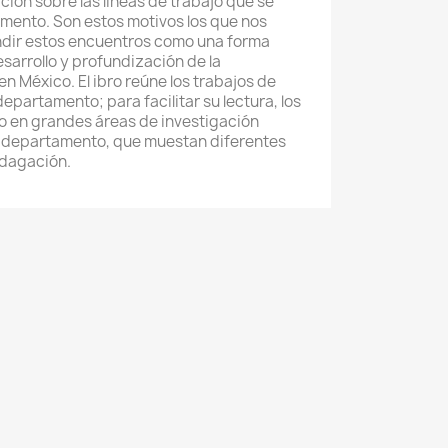
ión sobre las líneas de trabajo que se
amento. Son estos motivos los que nos
undir estos encuentros como una forma
sarrollo y profundización de la
n México. El ibro reúne los trabajos de
epartamento; para facilitar su lectura, los
o en grandes áreas de investigación
 departamento, que muestan diferentes
ndagación.