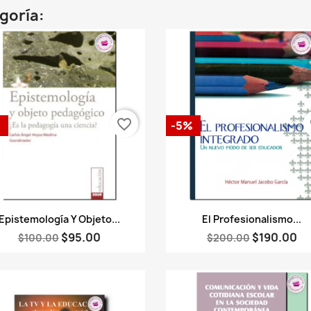
egoría:
favorite_border
fa
%
-5%
Vista rápida
Vista rápida


Epistemología Y Objeto...
El Profesionalismo...
$95.00
$190.00
$100.00
$200.00