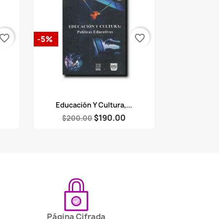
vorite_border
favorite_border
-5%
Vista rápida

Educación Y Cultura,...
$190.00
$200.00
Página Cifrada