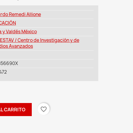
rdo Remedi Allione
CACIÓN
a y Valdés México
ESTAV / Centro de Investigación y de
dios Avanzados
856690X
472
favorite_border
AL CARRITO