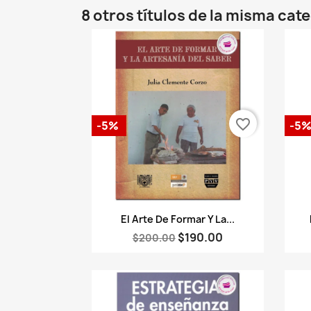
8 otros títulos de la misma cat
favorite_border
-5%
-5
Vista rápida

El Arte De Formar Y La...
$190.00
$200.00