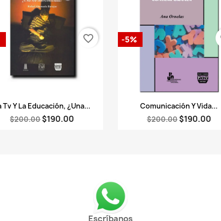
favorite_border
fa
%
-5%
Vista rápida
Vista rápida


a Tv Y La Educación, ¿Una...
Comunicación Y Vida...
$190.00
$190.00
$200.00
$200.00
Escríbanos