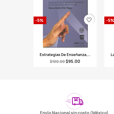
favorite_border
-5%
-5
Vista rápida

Estrategias De Enseñanza,...
L
$95.00
$100.00
Envío Nacional sin costo (México)