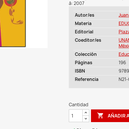
â: 2007
Autor/es
Juan
Materia
EDU
Editorial
Plaz
Coeditor/es
UNAM
Méxi
Colección
Educ
Páginas
196
ISBN
978
Referencia
N21-
Cantidad

AÑADIR 