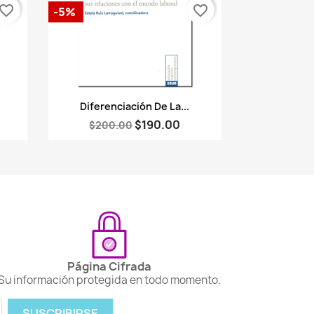
vorite_border
favorite_border
-5%
Vista rápida

Diferenciación De La...
$190.00
$200.00
Página Cifrada
Su información protegida en todo momento.