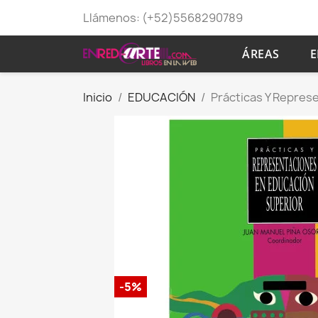
Llámenos:
(+52)5568290789
ÁREAS
E
Inicio
EDUCACIÓN
Prácticas Y Repres
-5%