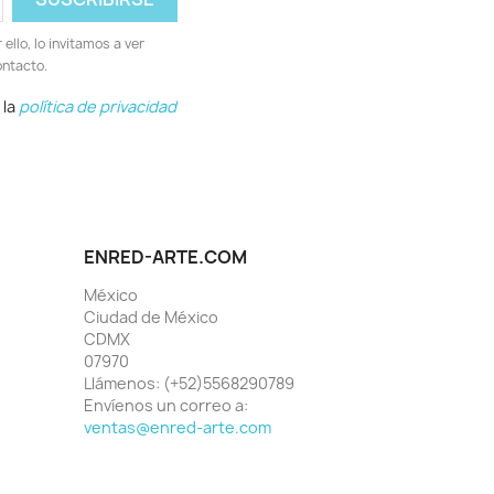
llo, lo invitamos a ver
ontacto.
 la
política de privacidad
ENRED-ARTE.COM
México
Ciudad de México
CDMX
07970
Llámenos:
(+52)5568290789
Envíenos un correo a:
ventas@enred-arte.com