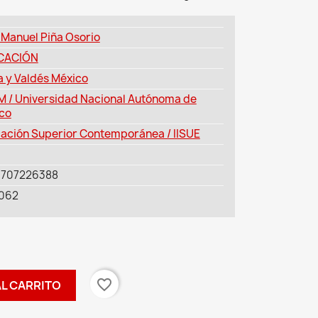
 Manuel Piña Osorio
CACIÓN
a y Valdés México
 / Universidad Nacional Autónoma de
co
ación Superior Contemporánea / IISUE
9707226388
062
favorite_border
AL CARRITO