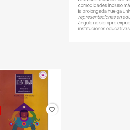
comodidades incluso más 
la prolongada huelga uni
representaciones en edu
ángulo no siempre expues
instituciones educativas
favorite_border