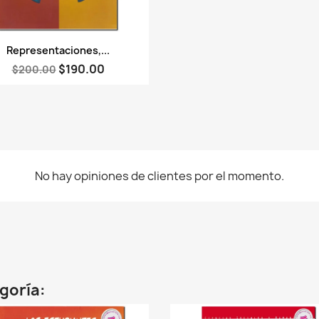
Vista rápida

Representaciones,...
$190.00
$200.00
No hay opiniones de clientes por el momento.
egoría: