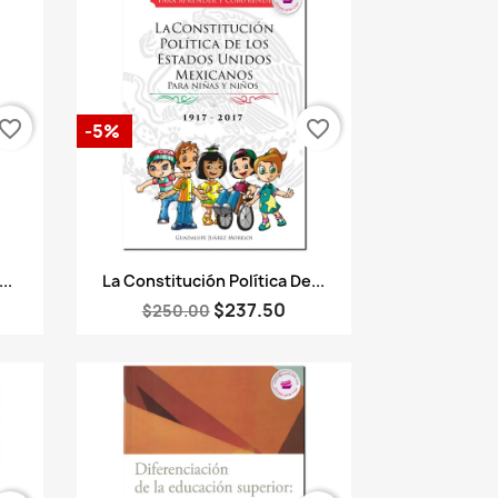
vorite_border
favorite_border
-5%
Vista rápida

..
La Constitución Política De...
$237.50
$250.00