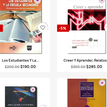
favorite_border
fa
%
-5%
Vista rápida
Vista rápida


Los Estudiantes Y La...
Creer Y Aprender, Relatos.
$190.00
$285.00
$200.00
$300.00