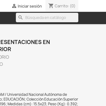
shopping_cart

Carrito:
(0)
Iniciar sesión
search
RESENTACIONES EN
RIOR
ORIO
CO
AM / Universidad Nacional Autónoma de
co; EDUCACIÓN; Colección Educación Superior
196; Medidas (cm): 15.5x23; Peso (Kg): 0.392;