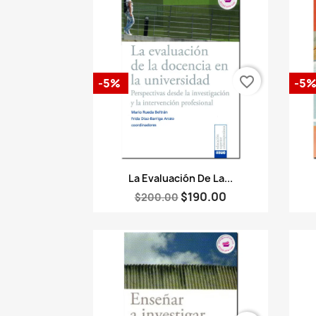
favorite_border
-5%
-5
Vista rápida

La Evaluación De La...
$190.00
$200.00