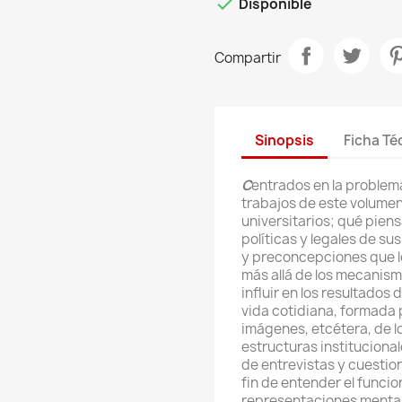

Disponible
Compartir
Sinopsis
Ficha Té
C
entrados en la problemát
trabajos de este volumen
universitarios; qué piens
políticas y legales de su
y preconcepciones que los
más allá de los mecanis
influir en los resultados 
vida cotidiana, formada p
imágenes, etcétera, de l
estructuras instituciona
de entrevistas y cuestion
fin de entender el funci
representaciones mentale