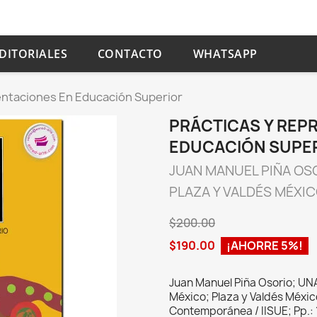
DITORIALES
CONTACTO
WHATSAPP
entaciones En Educación Superior
PRÁCTICAS Y REP
EDUCACIÓN SUPE
JUAN MANUEL PIÑA OS
PLAZA Y VALDÉS MÉXI
$200.00
$190.00
¡AHORRE 5%!
Juan Manuel Piña Osorio; UN
México; Plaza y Valdés Méxi
Contemporánea / IISUE; Pp.: 