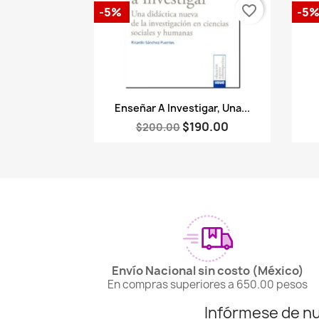
favorite_border
-5%
-5
Vista rápida

Enseñar A Investigar, Una...
$190.00
$200.00
Envío Nacional sin costo (México)
En compras superiores a 650.00 pesos
Infórmese de n