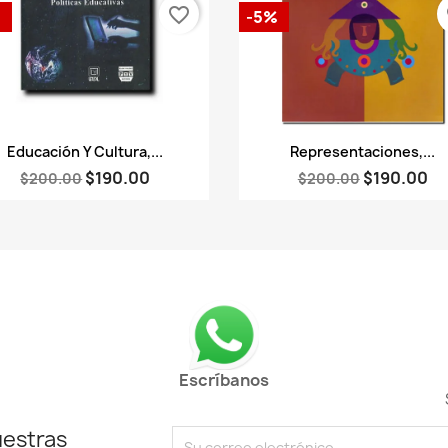
favorite_border
fa
%
-5%
Vista rápida
Vista rápida


Educación Y Cultura,...
Representaciones,...
$190.00
$190.00
$200.00
$200.00
Escríbanos
uestras