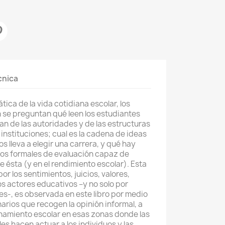
cnica
ica de la vida cotidiana escolar, los
 se preguntan qué leen los estudiantes
an de las autoridades y de las estructuras
s instituciones; cual es la cadena de ideas
 lleva a elegir una carrera, y qué hay
mos formales de evaluación capaz de
de ésta (y en el rendimiento escolar). Esta
or los sentimientos, juicios, valores,
os actores educativos –y no solo por
les-, es observada en este libro por medio
arios que recogen la opinión informal, a
onamiento escolar en esas zonas donde las
s hacen actuar a los individuos y las