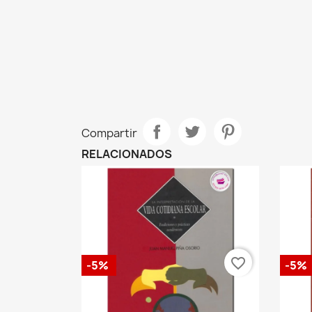
Compartir
RELACIONADOS
favorite_border
-5%
-5%