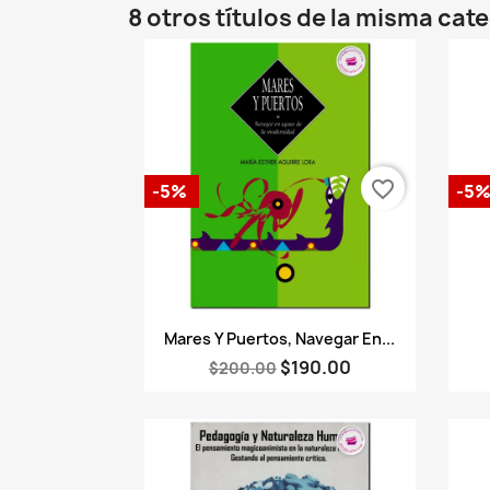
8 otros títulos de la misma cat
favorite_border
-5%
-5
Vista rápida

Mares Y Puertos, Navegar En...
$190.00
$200.00