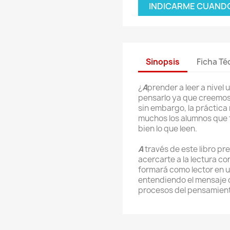
INDICARME CUANDO
Sinopsis
Ficha Té
¿
A
prender a leer a nivel
pensarlo ya que creemos
sin embargo, la práctica 
muchos los alumnos que 
bien lo que leen.
A
través de este libro p
acercarte a la lectura co
formará como lector en un
entendiendo el mensaje d
procesos del pensamien