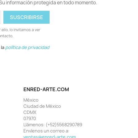
Su información protegida en todo momento.
llo, lo invitamos a ver
ontacto.
 la
política de privacidad
ENRED-ARTE.COM
México
Ciudad de México
CDMX
07970
Llámenos:
(+52)5568290789
Envíenos un correo a:
ventas@enred-arte.com