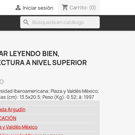
shopping_cart

Carrito:
(0)
Iniciar sesión
search
AR LEYENDO BIEN,
ECTURA A NIVEL SUPERIOR
CO
rsidad Iberoamericana; Plaza y Valdés México;
 (cm): 13.5x20.5; Peso (Kg): 0.52; â: 1997
nda Argudín
CACIÓN
a y Valdés México