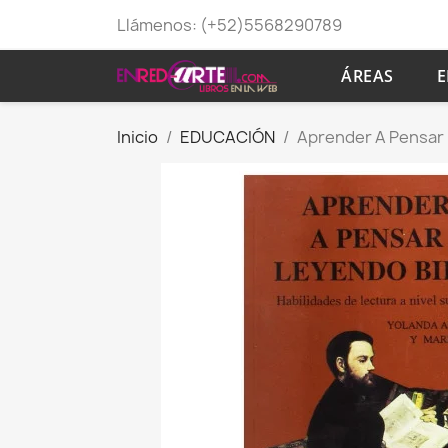
Llámenos:
(+52)5568290789
ÁREAS
E
Inicio
EDUCACIÓN
Aprender A Pensar 