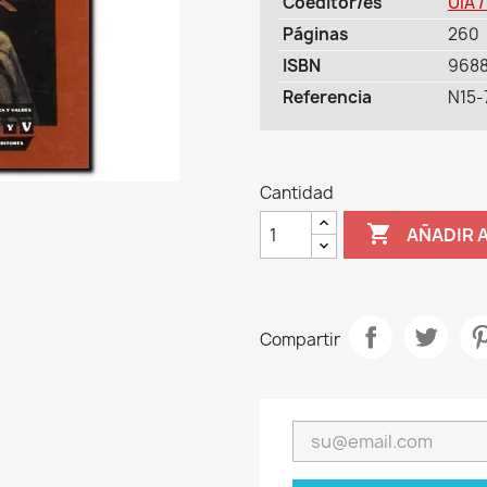
Coeditor/es
UIA 
Páginas
260
ISBN
968
Referencia
N15-
Cantidad

AÑADIR 
Compartir