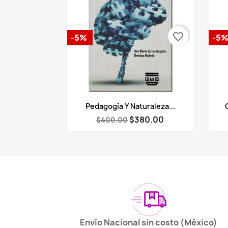
favorite_border
-5%
-5
Vista rápida

Pedagogía Y Naturaleza...
$380.00
$400.00
Envío Nacional sin costo (México)