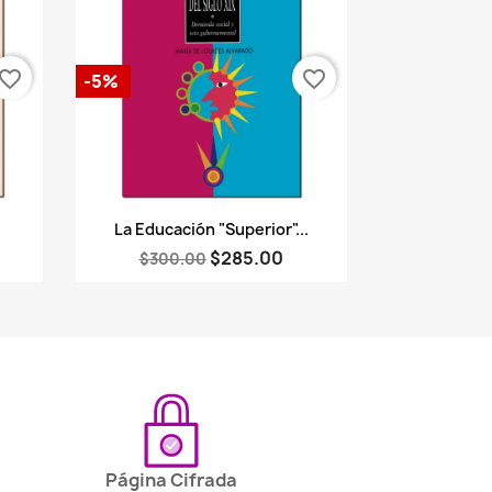
vorite_border
favorite_border
-5%
Vista rápida

La Educación "Superior"...
$285.00
$300.00
Página Cifrada