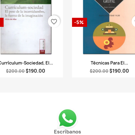
favorite_border
fa
%
-5%
Vista rápida
Vista rápida


Currículum-Sociedad, El...
Técnicas Para El...
$190.00
$190.00
$200.00
$200.00
Escríbanos