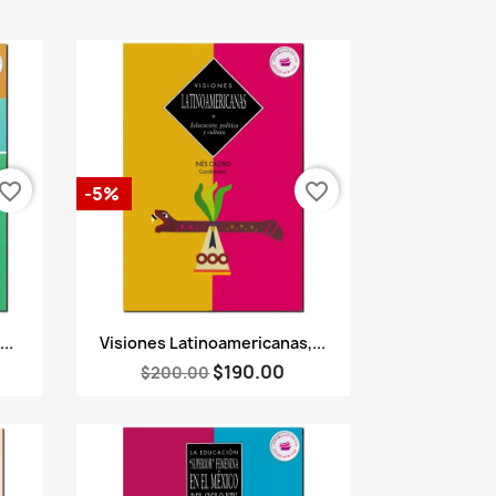
vorite_border
favorite_border
-5%
Vista rápida

..
Visiones Latinoamericanas,...
$190.00
$200.00