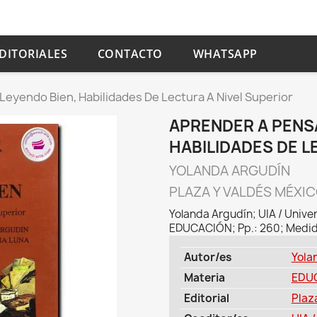
DITORIALES
CONTACTO
WHATSAPP
Leyendo Bien, Habilidades De Lectura A Nivel Superior
APRENDER A PENS
HABILIDADES DE L
YOLANDA ARGUDÍN
PLAZA Y VALDÉS MÉXI
Yolanda Argudín; UIA / Unive
EDUCACIÓN; Pp.: 260; Medidas
Autor/es
Yola
Materia
EDU
Editorial
Plaz