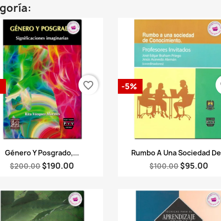
egoría:
favorite_border
fa
%
-5%
Vista rápida
Vista rápida


Género Y Posgrado,...
Rumbo A Una Sociedad De.
$190.00
$95.00
$200.00
$100.00