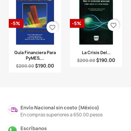
-5%
-5%
favorite_border
favorite_border
Vista rápida
Vista rápida


Guía Financiera Para
La Crisis Del...
PyMES,...
$190.00
$200.00
$190.00
$200.00
Envío Nacional sin costo (México)
En compras superiores a 650.00 pesos
Escríbanos