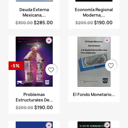
Vista rápida
Vista rápida


Deuda Externa
Economía Regional
Mexicana,...
Moderna,...
$285.00
$190.00
$300.00
$200.00
favorite_border
-5%
favorite_border
Vista rápida
Vista rápida


Problemas
El Fondo Monetario...
Estructurales De...
$190.00
$200.00