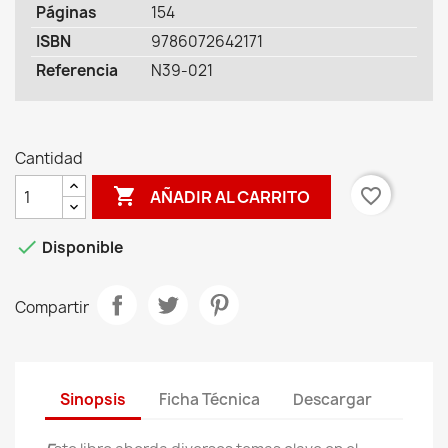
Páginas
154
ISBN
9786072642171
Referencia
N39-021
Cantidad

favorite_border
AÑADIR AL CARRITO

Disponible
Compartir
Sinopsis
Ficha Técnica
Descargar