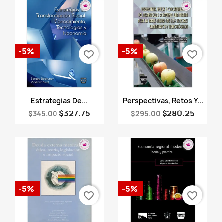
-5%
-5%
favorite_border
favorite_border
Vista rápida
Vista rápida


Estrategias De...
Perspectivas, Retos Y...
$327.75
$280.25
$345.00
$295.00
-5%
-5%
favorite_border
favorite_border