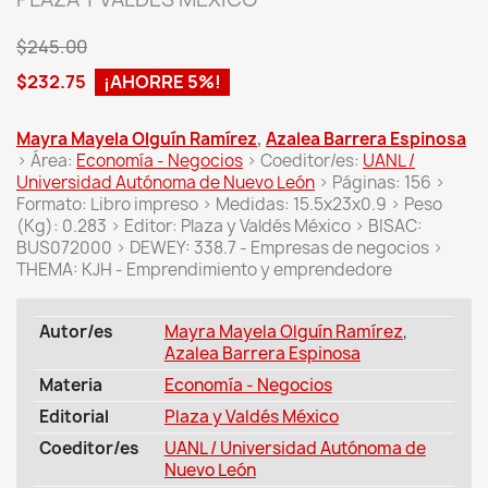
$245.00
$232.75
¡AHORRE 5%!
Mayra Mayela Olguín Ramírez
,
Azalea Barrera Espinosa
> Área:
Economía - Negocios
> Coeditor/es:
UANL /
Universidad Autónoma de Nuevo León
> Páginas: 156 >
Formato: Libro impreso > Medidas: 15.5x23x0.9 > Peso
(Kg): 0.283 > Editor: Plaza y Valdés México > BISAC:
BUS072000 > DEWEY: 338.7 - Empresas de negocios >
THEMA: KJH - Emprendimiento y emprendedore
Autor/es
Mayra Mayela Olguín Ramírez
,
Azalea Barrera Espinosa
Materia
Economía - Negocios
Editorial
Plaza y Valdés México
Coeditor/es
UANL / Universidad Autónoma de
Nuevo León