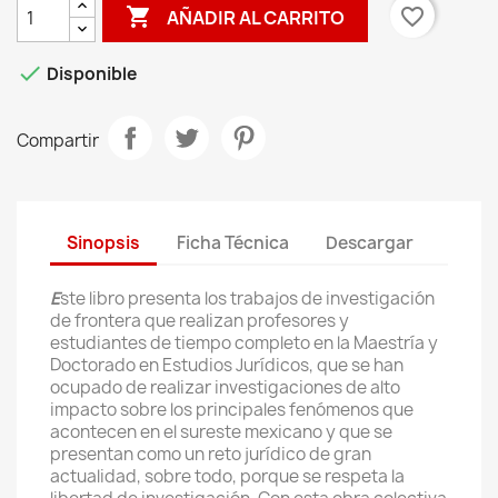

favorite_border
AÑADIR AL CARRITO

Disponible
Compartir
Sinopsis
Ficha Técnica
Descargar
E
ste libro presenta los trabajos de investigación
de frontera que realizan profesores y
estudiantes de tiempo completo en la Maestría y
Doctorado en Estudios Jurídicos, que se han
ocupado de realizar investigaciones de alto
impacto sobre los principales fenómenos que
acontecen en el sureste mexicano y que se
presentan como un reto jurídico de gran
actualidad, sobre todo, porque se respeta la