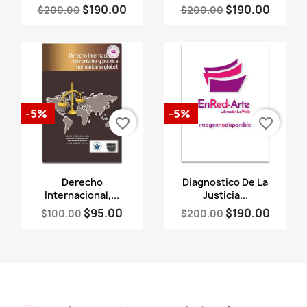
$190.00
$190.00
$200.00
$200.00
-5%
-5%
favorite_border
favorite_border
Vista rápida
Vista rápida


Derecho
Diagnostico De La
Internacional,...
Justicia...
$95.00
$190.00
$100.00
$200.00