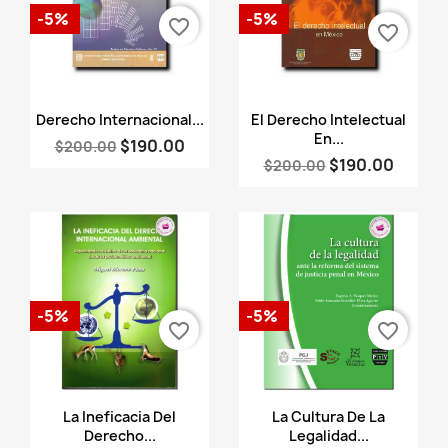
-5%
-5%
favorite_border
favorite_border
Vista rápida
Vista rápida


Derecho Internacional...
El Derecho Intelectual
En...
$190.00
$200.00
$190.00
$200.00
-5%
-5%
favorite_border
favorite_border
Vista rápida
Vista rápida


La Ineficacia Del
La Cultura De La
Derecho...
Legalidad...