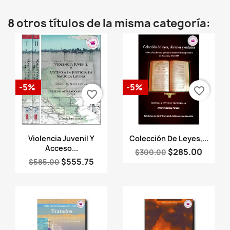
8 otros títulos de la misma categoría:
-5%
-5%
favorite_border
favorite_border
Vista rápida
Vista rápida


Violencia Juvenil Y
Colección De Leyes,...
Acceso...
$285.00
$300.00
$555.75
$585.00