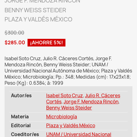
JORGE F. MENDOZA RINCÓN
BENNY WEISS STEIDER
PLAZA Y VALDÉS MÉXICO
$300.00
$285.00
¡AHORRE 5%!
Isabel Soto Cruz, Julio R. Cáceres Cortés, Jorge F.
Mendoza Rincón, Benny Weiss Steider; UNAM /
Universidad Nacional Autónoma de México; Plaza y Valdés
México; Microbiología; Pp.: 348; Medidas (cm): 17x23x1.8;
Peso (Kg): 0.6384; â: 1999
Autor/es
Isabel Soto Cruz
,
Julio R. Cáceres
Cortés
,
Jorge F. Mendoza Rincón
,
Benny Weiss Steider
Materia
Microbiología
Editorial
Plaza y Valdés México
Coeditor/es
UNAM / Universidad Nacional