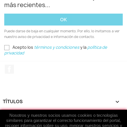
más recientes...
Puede darse de baja en cualquier momento. Por ello, lo invitamos a ver
nuestro aviso de privacidad e información de contacto.
Acepto los
términos y condiciones
y la
política de
privacidad
Facebook
TÍTULOS

Nosotros y nuestros socios usamos cookies o tecnologías
ACERCA DE...

similares para garantizar el correcto funcionamiento del portal,
recoger información sobre su uso, mejorar nuestros servicios y