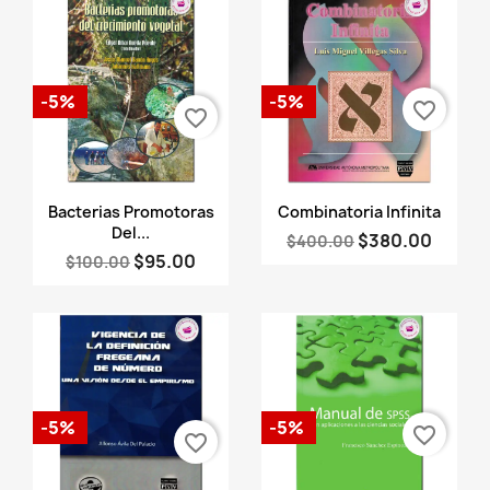
-5%
-5%
favorite_border
favorite_border
Vista rápida
Vista rápida


Bacterias Promotoras
Combinatoria Infinita
Del...
$380.00
$400.00
$95.00
$100.00
-5%
-5%
favorite_border
favorite_border