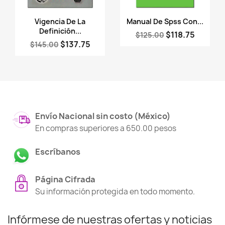
Vista rápida
Vista rápida


Vigencia De La
Manual De Spss Con...
Definición...
$118.75
$125.00
$137.75
$145.00
Envío Nacional sin costo (México)
En compras superiores a 650.00 pesos
Escríbanos
Página Cifrada
Su información protegida en todo momento.
Infórmese de nuestras ofertas y noticias