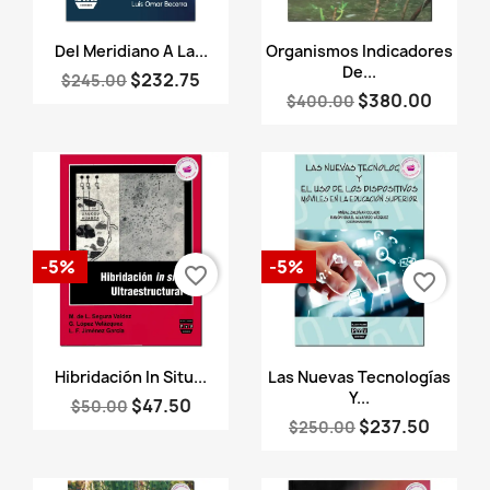
Vista rápida
Vista rápida


Del Meridiano A La...
Organismos Indicadores
De...
$232.75
$245.00
$380.00
$400.00
-5%
-5%
favorite_border
favorite_border
Vista rápida
Vista rápida


Hibridación In Situ...
Las Nuevas Tecnologías
Y...
$47.50
$50.00
$237.50
$250.00