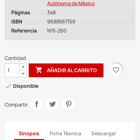
Autónoma de México
Páginas
348
ISBN
9688567159
Referencia
N15-260
Cantidad

favorite_border
AÑADIR AL CARRITO

Disponible
Compartir
Sinopsis
Ficha Técnica
Descargar