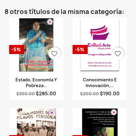
8 otros títulos de la misma categoría:
-5%
-5%
favorite_border
favorite_border
Vista rápida
Vista rápida


Estado, Economía Y
Conocimiento E
Pobreza...
Innovación,...
$285.00
$190.00
$300.00
$200.00