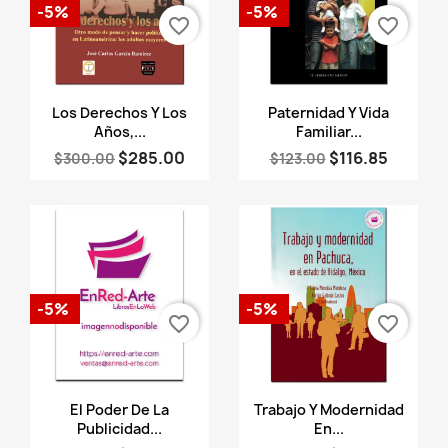
-5%
-5%
favorite_border
favorite_border
Vista rápida
Vista rápida


Los Derechos Y Los
Paternidad Y Vida
Años,...
Familiar...
$285.00
$116.85
$300.00
$123.00
-5%
-5%
favorite_border
favorite_border
Vista rápida
Vista rápida


El Poder De La
Trabajo Y Modernidad
Publicidad...
En...