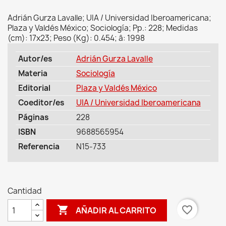
Adrián Gurza Lavalle; UIA / Universidad Iberoamericana;
Plaza y Valdés México; Sociología; Pp.: 228; Medidas
(cm): 17x23; Peso (Kg): 0.454; â: 1998
Autor/es
Adrián Gurza Lavalle
Materia
Sociología
Editorial
Plaza y Valdés México
Coeditor/es
UIA / Universidad Iberoamericana
Páginas
228
ISBN
9688565954
Referencia
N15-733
Cantidad

favorite_border
AÑADIR AL CARRITO