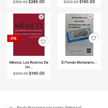
$285.00
$190.00
$300.00
$200.00
favorite_border
-5%
favorite_border
Vista rápida
Vista rápida


México, Los Rostros De
El Fondo Monetario...
Un...
$190.00
$200.00
Envío Nacional sin costo (México)