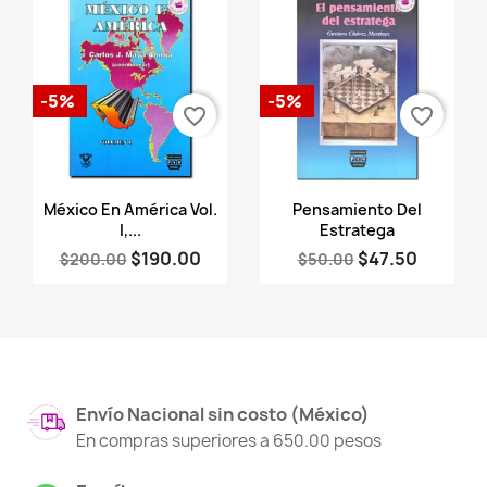
-5%
-5%
favorite_border
favorite_border
Vista rápida
Vista rápida


México En América Vol.
Pensamiento Del
I,...
Estratega
$190.00
$47.50
$200.00
$50.00
Envío Nacional sin costo (México)
En compras superiores a 650.00 pesos