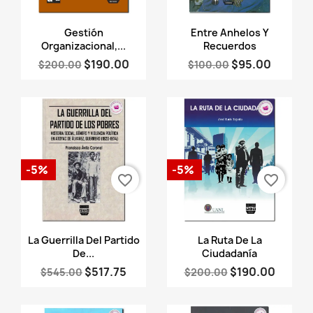
Vista rápida
Vista rápida


Gestión
Entre Anhelos Y
Organizacional,...
Recuerdos
$190.00
$95.00
$200.00
$100.00
-5%
-5%
favorite_border
favorite_border
Vista rápida
Vista rápida


La Guerrilla Del Partido
La Ruta De La
De...
Ciudadanía
$517.75
$190.00
$545.00
$200.00