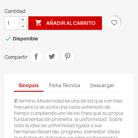
Cantidad

favorite_border
AÑADIR AL CARRITO

Disponible
Compartir
Sinopsis
Ficha Técnica
Descargar
E
l termino
Modernidad
es uno de los que con más
frecuencia se acota una vasta extensión de
tiempo cumpliendo uno de los fines que su propia
fundamentación prometía: la uniformidad. Sobre
todo la idea de uniformidad ligada a sus
hermanas desarrollo, progreso, bienestar. Ideas
que tratan de defender aquellos protagonistas