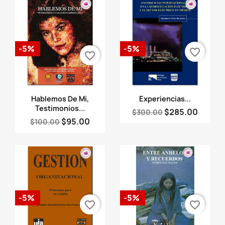
-5%
-5%
favorite_border
favorite_border
Vista rápida
Vista rápida


Hablemos De Mi,
Experiencias...
Testimonios...
$285.00
$300.00
$95.00
$100.00
-5%
-5%
favorite_border
favorite_border