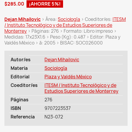
$285.00
¡AHORRE 5%!
Dejan Mihailovic
> Área:
Sociología
> Coeditor/es:
ITESM
/ Instituto Tecnológico y de Estudios Superiores de
Monterrey
> Páginas: 276 > Formato: Libro impreso >
Medidas: 17x23X1.6 > Peso (Kg): 0.487 > Editor: Plaza y
Valdés México > â: 2005 > BISAC: SOC026000
Autor/es
Dejan Mihailovic
Materia
Sociología
Editorial
Plaza y Valdés México
Coeditor/es
ITESM / Instituto Tecnológico y de
Estudios Superiores de Monterrey
Páginas
276
ISBN
9707223537
Referencia
N23-072