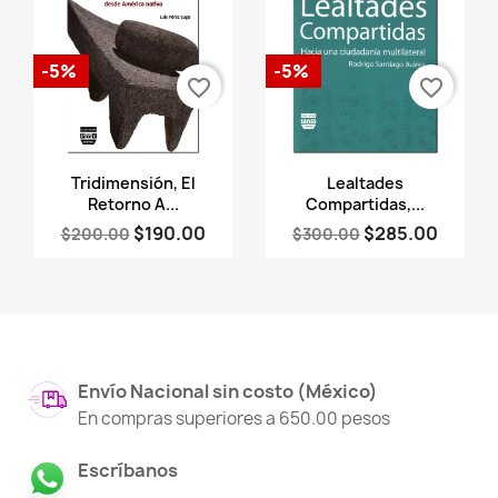
-5%
-5%
favorite_border
favorite_border
Vista rápida
Vista rápida


Tridimensión, El
Lealtades
Retorno A...
Compartidas,...
$190.00
$285.00
$200.00
$300.00
Envío Nacional sin costo (México)
En compras superiores a 650.00 pesos
Escríbanos