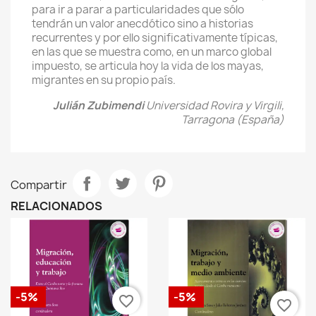
para ir a parar a particularidades que sólo
tendrán un valor anecdótico sino a historias
recurrentes y por ello significativamente típicas,
en las que se muestra como, en un marco global
impuesto, se articula hoy la vida de los mayas,
migrantes en su propio país.
Julián Zubimendi
Universidad Rovira y Virgili,
Tarragona (España)
Compartir
RELACIONADOS
-5%
-5%
favorite_border
favorite_border