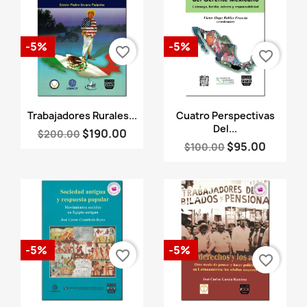
-5%
-5%
favorite_border
favorite_border
Vista rápida
Vista rápida


Trabajadores Rurales...
Cuatro Perspectivas
Del...
$190.00
$200.00
$95.00
$100.00
-5%
-5%
favorite_border
favorite_border