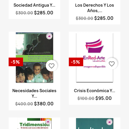
Vista rápida
Vista rápida


Sociedad Antigua Y...
Los Derechos Y Los
Años,...
$285.00
$300.00
$285.00
$300.00
-5%
-5%
favorite_border
favorite_border
Vista rápida
Vista rápida


Necesidades Sociales
Crisis Económica Y...
Y...
$95.00
$100.00
$380.00
$400.00