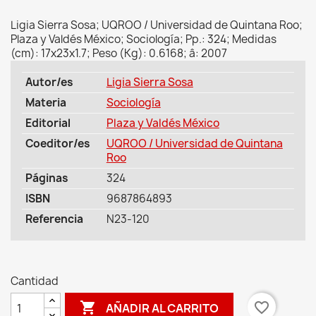
Ligia Sierra Sosa; UQROO / Universidad de Quintana Roo;
Plaza y Valdés México; Sociología; Pp.: 324; Medidas
(cm): 17x23x1.7; Peso (Kg): 0.6168; â: 2007
Autor/es
Ligia Sierra Sosa
Materia
Sociología
Editorial
Plaza y Valdés México
Coeditor/es
UQROO / Universidad de Quintana
Roo
Páginas
324
ISBN
9687864893
Referencia
N23-120
Cantidad

favorite_border
AÑADIR AL CARRITO